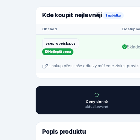
Kde koupit nejlevněji
1 nabídka
Obchod
Dostupno
vsepropejska.cz
Sklad
Nejlepší cena
Za nákup přes naše odkazy můžeme získat provizi. C
Ceny denně
aktualizované
Popis produktu