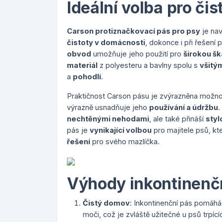
Ideální volba pro či
Carson protiznačkovací pás pro psy
je nav
čistoty v domácnosti
, dokonce i při řešení
obvod
umožňuje jeho použití pro
širokou š
materiál
z polyesteru a bavlny spolu s
všitý
a
pohodlí
.
Praktičnost Carson pásu je zvýrazněna možn
výrazně usnadňuje jeho
používání a údržbu
.
nechtěnými nehodami
, ale také přináší
styl
pás je
vynikající volbou
pro majitele psů, kte
řešení
pro svého mazlíčka.
Výhody inkontinenč
Čistý domov
: Inkontinenční pás pomáhá
moči, což je zvláště užitečné u psů trp