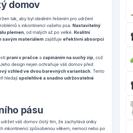
stý domov
ržen tak, aby byl ideálním řešením pro udržení
 problémů s inkontinencí vašeho psa.
Nastavitelný
kálu plemen
, od malých až po velké.
Kvalitní
m savým materiálem
zajišťuje
efektivní absorpci
ostí
praní v pračce
a
zapínáním na suchý zip
, což
 Jeho design nejen ochraňuje váš domov před
ový vzhled ve dvou barevných variantách
. Tento
ří hledají
spolehlivé a snadno udržovatelné
ního pásu
 udržet váš domov čistý tím, že zachytává úniky
ících inkontinencí způsobenou věkem, nemocí nebo po