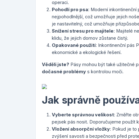
operaci.
Pohodlí pro psa
: Moderní inkontinenční 
nejpohodlnější, což umožňuje jejich noš
je nastavitelný, což umožňuje přizpůsobe
Snížení stresu pro majitele
: Majitelé 
klidu, že jejich domov zůstane čistý.
Opakované použití
: Inkontinenční pás 
ekonomické a ekologické řešení.
Věděli jste?
Pásy mohou být také užitečné pr
dočasné problémy
s kontrolou moči.
Jak správně používa
Vyberte správnou velikost
: Změřte ob
pejsek pás nosit. Doporučujeme použít k
Vložení absorpční vložky
: Pokud je to
zvýšení savosti a bezpečnosti před prot