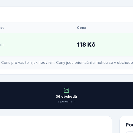
st
Cena
118 Kč
em
enu pro vás to nijak neovlivní. Ceny jsou orientační a mohou se v obchodech
36 obchodů
v porovnání
Po