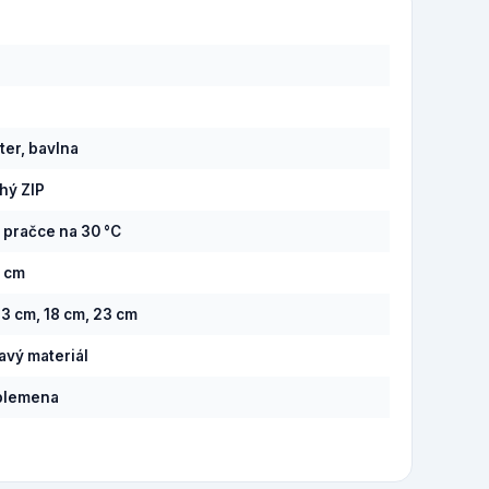
8
ter, bavlna
hý ZIP
v pračce na 30 °C
0 cm
13 cm, 18 cm, 23 cm
savý materiál
plemena