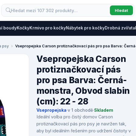
Hledat
sí boudy
Kočky
Krmivo pro kočky
Nábytek pro kočky
Drobná zvířata
a psy
Vsepropejska Carson protiznačkovací pás pro psa Barva: Černá-
Vsepropejska Carson
protiznačkovací pás
pro psa Barva: Černá-
monstra, Obvod slabin
(cm): 22 - 28
Vsepropejska
·
v 1 obchodě
·
Skladem
Ideální volba pro čistý domov Carson
protiznačkovací pás pro psy je navržen tak,
aby byl ideálním řešením pro udržení čistoty v