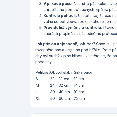
Aplikace pásu
: Nasaďte pás kolem slabi
zajistěte ho pomocí suchých zipů na pásu
Kontrola pohodlí
: Ujistěte se, že pás ne
volně se pohybovat bez jakéhokoli omez
Pravidelná výměna a kontrola
: Pravid
zabránili přeplnění a následnému protečen
Jak pás co nejsnadněji obléct?
Chcete-li ps
rozepněte pás a dejte ho pod bříško. Poté pás
aby byl suchý zip na hřbetu. Ujistěte se, že pás 
pohodlný.
Velikost
Obvod slabin
Šířka pásu
S
22 - 28 cm
12 cm
M
24 - 32 cm
14 cm
L
30 - 40 cm
19 cm
XL
40 - 60 cm
23 cm