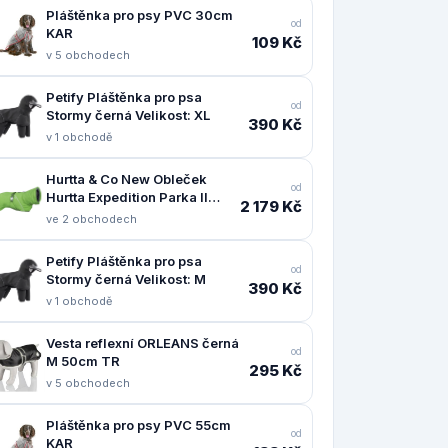
Pláštěnka pro psy PVC 30cm
od
KAR
109 Kč
v 5 obchodech
Petify Pláštěnka pro psa
od
Stormy černá Velikost: XL
390 Kč
v 1 obchodě
Hurtta & Co New Obleček
od
Hurtta Expedition Parka II
2 179 Kč
petrželový 55
ve 2 obchodech
Petify Pláštěnka pro psa
od
Stormy černá Velikost: M
390 Kč
v 1 obchodě
Vesta reflexní ORLEANS černá
od
M 50cm TR
295 Kč
v 5 obchodech
Pláštěnka pro psy PVC 55cm
od
KAR