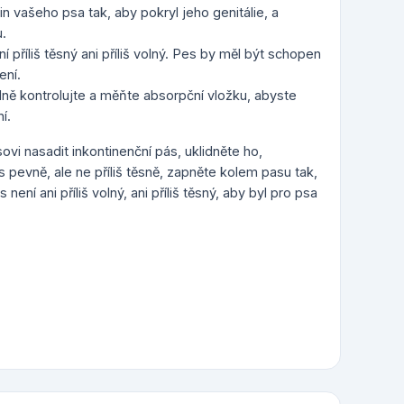
n vašeho psa tak, aby pokryl jeho genitálie, a
.
ní příliš těsný ani příliš volný. Pes by měl být schopen
ení.
elně kontrolujte a měňte absorpční vložku, abyste
í.
ovi nasadit inkontinenční pás, uklidněte ho,
 pevně, ale ne příliš těsně, zapněte kolem pasu tak,
není ani příliš volný, ani příliš těsný, aby byl pro psa