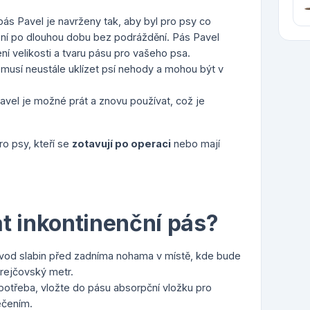
pás Pavel je navrženy tak, aby byl pro psy co
ení po dlouhou dobu bez podráždění. Pás Pavel
ní velikosti a tvaru pásu pro vašeho psa.
nemusí neustále uklízet psí nehody a mohou být v
Pavel je možné prát a znovu používat, což je
o psy, kteří se
zotavují po operaci
nebo mají
t inkontinenční pás?
vod slabin před zadníma nohama v místě, kde bude
rejčovský metr.
 potřeba, vložte do pásu absorpční vložku pro
ečením.