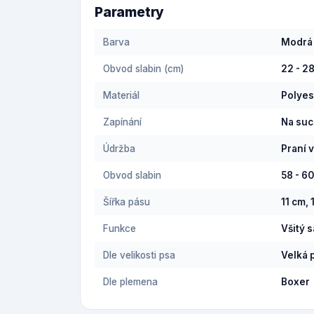
Parametry
Barva
Modrá
Obvod slabin (cm)
22 - 2
Materiál
Polyes
Zapínání
Na suc
Údržba
Praní 
Obvod slabin
58 - 6
Šířka pásu
11 cm, 
Funkce
Všitý 
Dle velikosti psa
Velká 
Dle plemena
Boxer