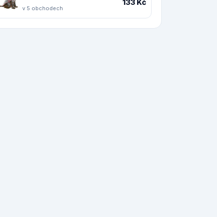
133 Kč
v 5 obchodech