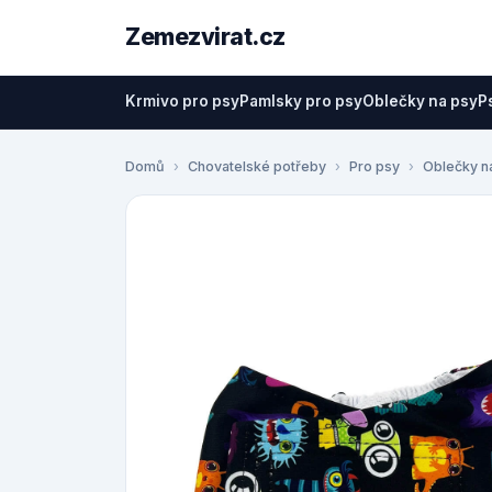
Zemezvirat.cz
Krmivo pro psy
Pamlsky pro psy
Oblečky na psy
P
Domů
Chovatelské potřeby
Pro psy
Oblečky n