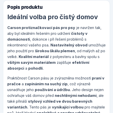
Popis produktu
Ideální volba pro čistý domov
Carson protiznačkovací pás pro psy
je navržen tak,
aby byl ideálním řešením pro udržení
čistoty v
domácnosti
, dokonce i při řešení problémů s
inkontinencí vašeho psa.
Nastavitelný obvod
umožňuje
jeho použití pro
širokou škálu plemen
, od malých až po
velké.
Kvalitní materiál
z polyesteru a bavlny spolu s
všitým savým materiálem
zajišťuje
efektivní
absorpci
a
pohodlí
.
Praktičnost Carson pásu je zvýrazněna možností
praní v
pračce
a
zapínáním na suchý zip
, což výrazně
usnadňuje jeho
používání a údržbu
. Jeho design nejen
ochraňuje váš domov před
nechtěnými nehodami
, ale
také přináší
stylový vzhled ve dvou barevných
variantách
. Tento pás je
vynikající volbou
pro majitele
psů, kteří hledají
spolehlivé a snadno udržovatelné