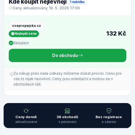
Kde koupit nejlevněji
1 nabídka
Ceny aktualizovány 19. 5. 2026 17:09
vsepropejska.cz
132 Kč
Nejlepší cena
Skladem
Do obchodu
Za nákup přes naše odkazy můžeme získat provizi. Cenu pro
vás to nijak neovlivní. Ceny jsou orientační a mohou se v
obchodech lišit.
Ceny denně
36 obchodů
Bez registrace
aktualizované
v porovnání
a zdarma