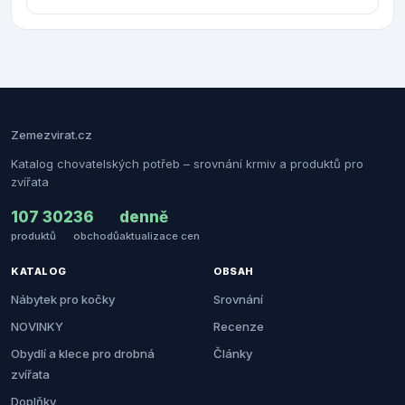
Zemezvirat.cz
Katalog chovatelských potřeb – srovnání krmiv a produktů pro
zvířata
107 302
36
denně
produktů
obchodů
aktualizace cen
KATALOG
OBSAH
Nábytek pro kočky
Srovnání
NOVINKY
Recenze
Obydlí a klece pro drobná
Články
zvířata
Doplňky