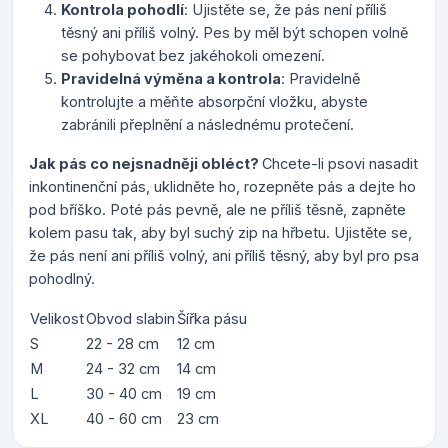
Kontrola pohodlí
: Ujistěte se, že pás není příliš
těsný ani příliš volný. Pes by měl být schopen volně
se pohybovat bez jakéhokoli omezení.
Pravidelná výměna a kontrola
: Pravidelně
kontrolujte a měňte absorpční vložku, abyste
zabránili přeplnění a následnému protečení.
Jak pás co nejsnadněji obléct?
Chcete-li psovi nasadit
inkontinenční pás, uklidněte ho, rozepněte pás a dejte ho
pod bříško. Poté pás pevně, ale ne příliš těsně, zapněte
kolem pasu tak, aby byl suchý zip na hřbetu. Ujistěte se,
že pás není ani příliš volný, ani příliš těsný, aby byl pro psa
pohodlný.
Velikost
Obvod slabin
Šířka pásu
S
22 - 28 cm
12 cm
M
24 - 32 cm
14 cm
L
30 - 40 cm
19 cm
XL
40 - 60 cm
23 cm