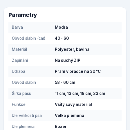
Parametry
Barva
Modrá
Obvod slabin (cm)
40 - 60
Materiál
Polyester, bavlna
Zapínání
Na suchý ZIP
Údržba
Praní v pračce na 30 °C
Obvod slabin
58 - 60 cm
Šířka pásu
11 cm, 13 cm, 18 cm, 23 cm
Funkce
Všitý savý materiál
Dle velikosti psa
Velká plemena
Dle plemena
Boxer