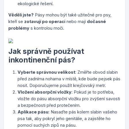
ekologické řešení.
Věděli jste?
Pásy mohou být také užitečné pro psy,
kteří se
zotavují po operaci
nebo mají
dočasné
problémy
s kontrolou moči.
Jak správně používat
inkontinenční pás?
Vyberte správnou velikost
: Změřte obvod slabin
před zadníma nohama v místě, kde bude pejsek pás
nosit. Doporučujeme použít krejčovský metr.
Vložení absorpční vložky
: Pokud je to potřeba,
vložte do pásu absorpční vložku pro zvýšení savosti
a bezpečnosti před protečením.
Aplikace pásu
: Nasaďte pás kolem slabin vašeho
psa tak, aby pokryl jeho genitálie, a zajistěte ho
pomocí suchých zipů na pásu.