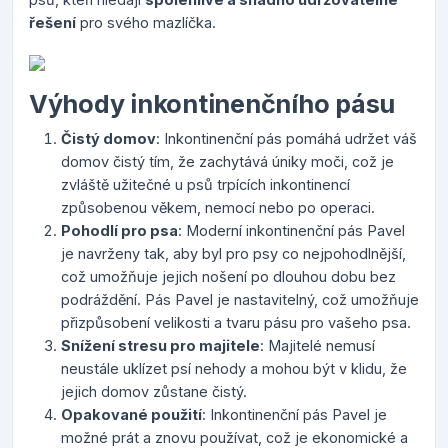
řešení
pro svého mazlíčka.
Výhody inkontinenčního pásu
Čistý domov
: Inkontinenční pás pomáhá udržet váš
domov čistý tím, že zachytává úniky moči, což je
zvláště užitečné u psů trpících inkontinencí
způsobenou věkem, nemocí nebo po operaci.
Pohodlí pro psa
: Moderní inkontinenční pás Pavel
je navrženy tak, aby byl pro psy co nejpohodlnější,
což umožňuje jejich nošení po dlouhou dobu bez
podráždění. Pás Pavel je nastavitelný, což umožňuje
přizpůsobení velikosti a tvaru pásu pro vašeho psa.
Snížení stresu pro majitele
: Majitelé nemusí
neustále uklízet psí nehody a mohou být v klidu, že
jejich domov zůstane čistý.
Opakované použití
: Inkontinenční pás Pavel je
možné prát a znovu používat, což je ekonomické a