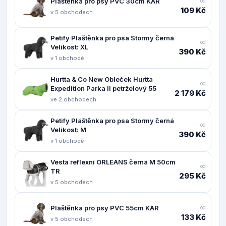
Pláštěnka pro psy PVC 30cm KAR
od
109 Kč
v 5 obchodech
Petify Pláštěnka pro psa Stormy černá
od
Velikost: XL
390 Kč
v 1 obchodě
Hurtta & Co New Obleček Hurtta
od
Expedition Parka II petrželový 55
2 179 Kč
ve 2 obchodech
Petify Pláštěnka pro psa Stormy černá
od
Velikost: M
390 Kč
v 1 obchodě
Vesta reflexní ORLEANS černá M 50cm
od
TR
295 Kč
v 5 obchodech
Pláštěnka pro psy PVC 55cm KAR
od
133 Kč
v 5 obchodech