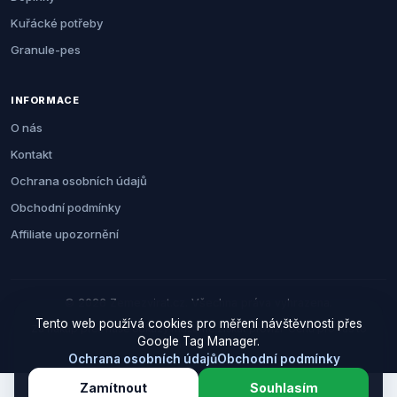
Kuřácké potřeby
Granule-pes
INFORMACE
O nás
Kontakt
Ochrana osobních údajů
Obchodní podmínky
Affiliate upozornění
© 2026 Zemezvirat.cz. Všechna práva vyhrazena.
Tento web používá cookies pro měření návštěvnosti přes
Za nákup přes naše odkazy můžeme získat provizi. Cenu pro vás to
Google Tag Manager.
neovlivní.
Ochrana osobních údajů
Obchodní podmínky
Zamítnout
Souhlasím