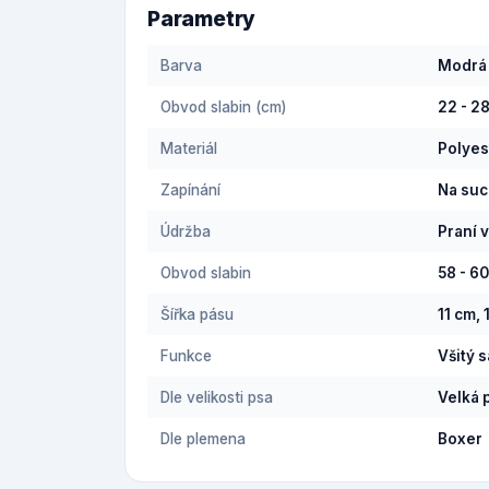
Parametry
Barva
Modrá
Obvod slabin (cm)
22 - 2
Materiál
Polyes
Zapínání
Na suc
Údržba
Praní 
Obvod slabin
58 - 6
Šířka pásu
11 cm, 
Funkce
Všitý 
Dle velikosti psa
Velká 
Dle plemena
Boxer