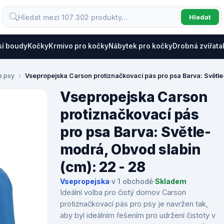
Hledat
sí boudy
Kočky
Krmivo pro kočky
Nábytek pro kočky
Drobná zvířata
a psy
Vsepropejska Carson protiznačkovací pás pro psa Barva: Světle
Vsepropejska Carson
protiznačkovací pás
pro psa Barva: Světle-
modrá, Obvod slabin
(cm): 22 - 28
Vsepropejska
·
v 1 obchodě
·
Skladem
Ideální volba pro čistý domov Carson
protiznačkovací pás pro psy je navržen tak,
aby byl ideálním řešením pro udržení čistoty v