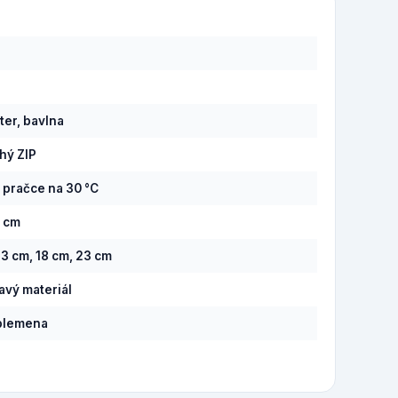
8
ter, bavlna
hý ZIP
v pračce na 30 °C
0 cm
13 cm, 18 cm, 23 cm
savý materiál
plemena