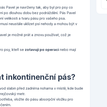
pás Pavel je navrženy tak, aby byl pro psy co
ení po dlouhou dobu bez podráždění. Pás Pavel
ní velikosti a tvaru pásu pro vašeho psa.
nemusí neustále uklízet psí nehody a mohou být v
Pavel je možné prát a znovu používat, což je
o psy, kteří se
zotavují po operaci
nebo mají
t inkontinenční pás?
vod slabin před zadníma nohama v místě, kde bude
rejčovský metr.
 potřeba, vložte do pásu absorpční vložku pro
ečením.