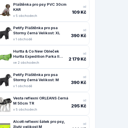
Pláštěnka pro psy PVC 30cm
od
KAR
109 Kč
v 5 obchodech
Petify Pláštěnka pro psa
od
Stormy černá Velikost: XL
390 Kč
v 1 obchodě
Hurtta & Co New Obleček
od
Hurtta Expedition Parka II
2 179 Kč
petrželový 55
ve 2 obchodech
Petify Pláštěnka pro psa
od
Stormy černá Velikost: M
390 Kč
v 1 obchodě
Vesta reflexní ORLEANS černá
od
M 50cm TR
295 Kč
v 5 obchodech
Alcott reflexní šátek pro psy,
od
žlutý velikost M