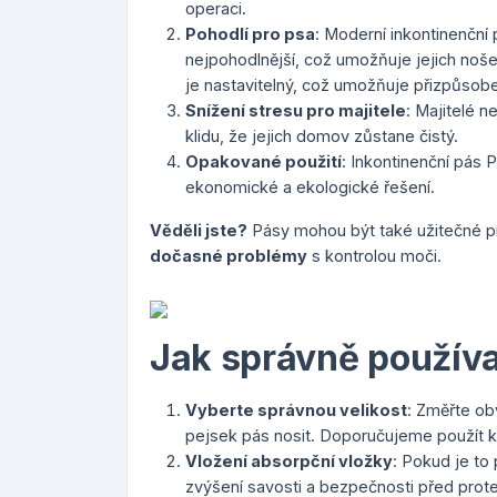
operaci.
Pohodlí pro psa
: Moderní inkontinenční 
nejpohodlnější, což umožňuje jejich noš
je nastavitelný, což umožňuje přizpůsobe
Snížení stresu pro majitele
: Majitelé 
klidu, že jejich domov zůstane čistý.
Opakované použití
: Inkontinenční pás 
ekonomické a ekologické řešení.
Věděli jste?
Pásy mohou být také užitečné pr
dočasné problémy
s kontrolou moči.
Jak správně používa
Vyberte správnou velikost
: Změřte ob
pejsek pás nosit. Doporučujeme použít k
Vložení absorpční vložky
: Pokud je to
zvýšení savosti a bezpečnosti před prot