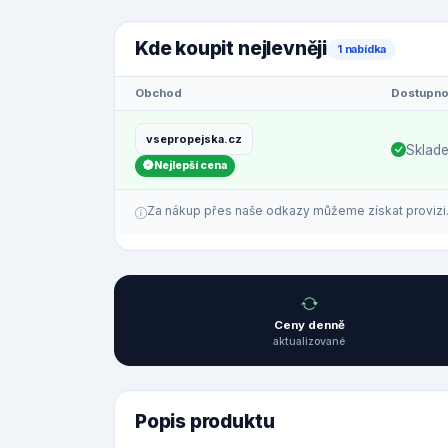
Kde koupit nejlevněji
1 nabídka
Obchod
Dostupno
vsepropejska.cz
Sklad
Nejlepší cena
Za nákup přes naše odkazy můžeme získat provizi. C
Ceny denně
aktualizované
Popis produktu