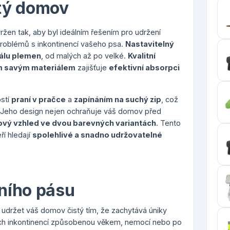
stý domov
ržen tak, aby byl ideálním řešením pro udržení
 problémů s inkontinencí vašeho psa.
Nastavitelný
kálu plemen
, od malých až po velké.
Kvalitní
m savým materiálem
zajišťuje
efektivní absorpci
ostí
praní v pračce
a
zapínáním na suchý zip
, což
 Jeho design nejen ochraňuje váš domov před
ový vzhled ve dvou barevných variantách
. Tento
ří hledají
spolehlivé a snadno udržovatelné
ního pásu
 udržet váš domov čistý tím, že zachytává úniky
ících inkontinencí způsobenou věkem, nemocí nebo po