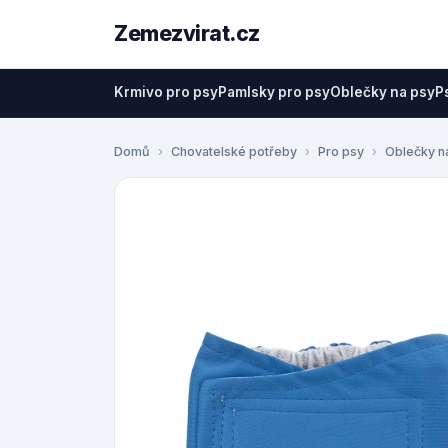
Zemezvirat.cz
Krmivo pro psy
Pamlsky pro psy
Oblečky na psy
P
Domů
Chovatelské potřeby
Pro psy
Oblečky n