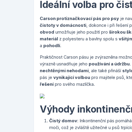
Ideální volba pro či
Carson protiznačkovací pás pro psy
je nav
čistoty v domácnosti
, dokonce i při řešení
obvod
umožňuje jeho použití pro
širokou š
materiál
z polyesteru a bavlny spolu s
všitý
a
pohodlí
.
Praktičnost Carson pásu je zvýrazněna možn
výrazně usnadňuje jeho
používání a údržbu
.
nechtěnými nehodami
, ale také přináší
styl
pás je
vynikající volbou
pro majitele psů, kte
řešení
pro svého mazlíčka.
Výhody inkontinenč
Čistý domov
: Inkontinenční pás pomáhá
moči, což je zvláště užitečné u psů trp