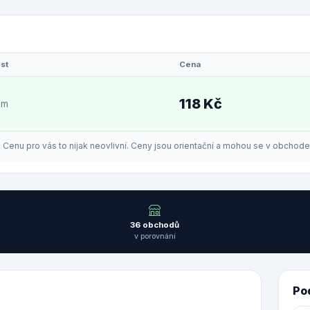
st
Cena
118 Kč
em
enu pro vás to nijak neovlivní. Ceny jsou orientační a mohou se v obchodech
36 obchodů
v porovnání
Po