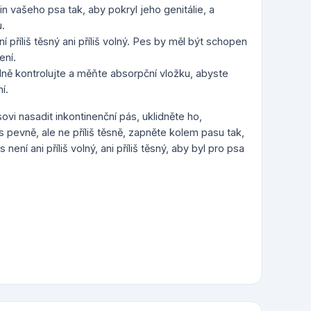
n vašeho psa tak, aby pokryl jeho genitálie, a
.
ní příliš těsný ani příliš volný. Pes by měl být schopen
ení.
elně kontrolujte a měňte absorpční vložku, abyste
í.
ovi nasadit inkontinenční pás, uklidněte ho,
 pevně, ale ne příliš těsně, zapněte kolem pasu tak,
není ani příliš volný, ani příliš těsný, aby byl pro psa