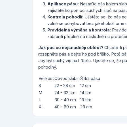
Aplikace pásu
: Nasaďte pás kolem slabi
zajistěte ho pomocí suchých zipů na pásu
Kontrola pohodlí
: Ujistěte se, že pás ne
volně se pohybovat bez jakéhokoli omez
Pravidelná výměna a kontrola
: Pravid
zabránili přeplnění a následnému protečen
Jak pás co nejsnadněji obléct?
Chcete-li ps
rozepněte pás a dejte ho pod bříško. Poté pás
aby byl suchý zip na hřbetu. Ujistěte se, že pás 
pohodlný.
Velikost
Obvod slabin
Šířka pásu
S
22 - 28 cm
12 cm
M
24 - 32 cm
14 cm
L
30 - 40 cm
19 cm
XL
40 - 60 cm
23 cm