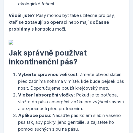
ekologické řešení.
Věděli jste?
Pásy mohou být také užitečné pro psy,
kteří se
zotavují po operaci
nebo mají
dočasné
problémy
s kontrolou moči.
Jak správně používat
inkontinenční pás?
Vyberte správnou velikost
: Změřte obvod slabin
před zadníma nohama v místě, kde bude pejsek pás
nosit. Doporučujeme použít krejčovský metr.
Vložení absorpční vložky
: Pokud je to potřeba,
vložte do pásu absorpční vložku pro zvýšení savosti
a bezpečnosti před protečením.
Aplikace pásu
: Nasaďte pás kolem slabin vašeho
psa tak, aby pokryl jeho genitálie, a zajistěte ho
pomocí suchých zipů na pásu.