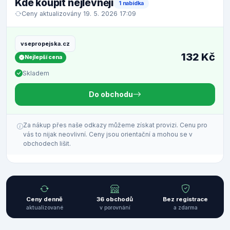
Kde koupit nejlevněji
1 nabídka
Ceny aktualizovány 19. 5. 2026 17:09
vsepropejska.cz
132 Kč
Nejlepší cena
Skladem
Do obchodu
Za nákup přes naše odkazy můžeme získat provizi. Cenu pro
vás to nijak neovlivní. Ceny jsou orientační a mohou se v
obchodech lišit.
Ceny denně
36 obchodů
Bez registrace
aktualizované
v porovnání
a zdarma