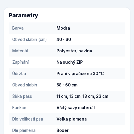
Parametry
Barva
Modrá
Obvod slabin (cm)
40 - 60
Materiál
Polyester, bavlna
Zapínání
Na suchý ZIP
Údržba
Praní v pračce na 30 °C
Obvod slabin
58 - 60 cm
Šířka pásu
11 cm, 13 cm, 18 cm, 23 cm
Funkce
Všitý savý materiál
Dle velikosti psa
Velká plemena
Dle plemena
Boxer