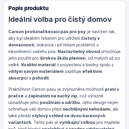
Popis produktu
Ideální volba pro čistý domov
Carson protiznačkovací pás pro psy
je navržen tak,
aby byl ideálním řešením pro udržení
čistoty v
domácnosti
, dokonce i při řešení problémů s
inkontinencí vašeho psa.
Nastavitelný obvod
umožňuje
jeho použití pro
širokou škálu plemen
, od malých až po
velké.
Kvalitní materiál
z polyesteru a bavlny spolu s
všitým savým materiálem
zajišťuje
efektivní
absorpci
a
pohodlí
.
Praktičnost Carson pásu je zvýrazněna možností
praní v
pračce
a
zapínáním na suchý zip
, což výrazně
usnadňuje jeho
používání a údržbu
. Jeho design nejen
ochraňuje váš domov před
nechtěnými nehodami
, ale
také přináší
stylový vzhled ve dvou barevných
variantách
. Tento pás je
vynikající volbou
pro majitele
psů, kteří hledají
spolehlivé a snadno udržovatelné