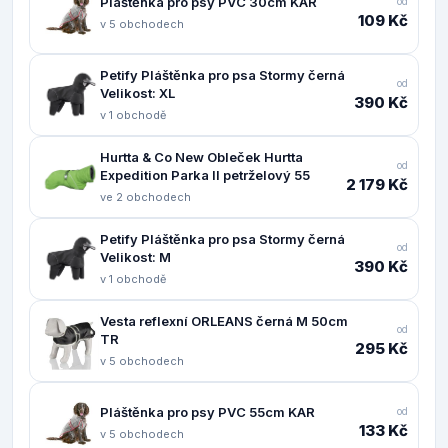
Pláštěnka pro psy PVC 30cm KAR
od
109 Kč
v 5 obchodech
Petify Pláštěnka pro psa Stormy černá
od
Velikost: XL
390 Kč
v 1 obchodě
Hurtta & Co New Obleček Hurtta
od
Expedition Parka II petrželový 55
2 179 Kč
ve 2 obchodech
Petify Pláštěnka pro psa Stormy černá
od
Velikost: M
390 Kč
v 1 obchodě
Vesta reflexní ORLEANS černá M 50cm
od
TR
295 Kč
v 5 obchodech
Pláštěnka pro psy PVC 55cm KAR
od
133 Kč
v 5 obchodech