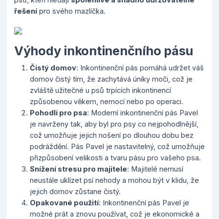
řešení
pro svého mazlíčka.
Výhody inkontinenčního pásu
Čistý domov
: Inkontinenční pás pomáhá udržet váš
domov čistý tím, že zachytává úniky moči, což je
zvláště užitečné u psů trpících inkontinencí
způsobenou věkem, nemocí nebo po operaci.
Pohodlí pro psa
: Moderní inkontinenční pás Pavel
je navrženy tak, aby byl pro psy co nejpohodlnější,
což umožňuje jejich nošení po dlouhou dobu bez
podráždění. Pás Pavel je nastavitelný, což umožňuje
přizpůsobení velikosti a tvaru pásu pro vašeho psa.
Snížení stresu pro majitele
: Majitelé nemusí
neustále uklízet psí nehody a mohou být v klidu, že
jejich domov zůstane čistý.
Opakované použití
: Inkontinenční pás Pavel je
možné prát a znovu používat, což je ekonomické a