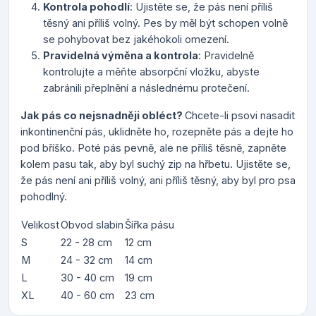
Kontrola pohodlí
: Ujistěte se, že pás není příliš
těsný ani příliš volný. Pes by měl být schopen volně
se pohybovat bez jakéhokoli omezení.
Pravidelná výměna a kontrola
: Pravidelně
kontrolujte a měňte absorpční vložku, abyste
zabránili přeplnění a následnému protečení.
Jak pás co nejsnadněji obléct?
Chcete-li psovi nasadit
inkontinenční pás, uklidněte ho, rozepněte pás a dejte ho
pod bříško. Poté pás pevně, ale ne příliš těsně, zapněte
kolem pasu tak, aby byl suchý zip na hřbetu. Ujistěte se,
že pás není ani příliš volný, ani příliš těsný, aby byl pro psa
pohodlný.
Velikost
Obvod slabin
Šířka pásu
S
22 - 28 cm
12 cm
M
24 - 32 cm
14 cm
L
30 - 40 cm
19 cm
XL
40 - 60 cm
23 cm