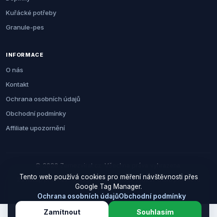
Kuřácké potřeby
Granule-pes
INFORMACE
O nás
Kontakt
Ochrana osobních údajů
Obchodní podmínky
Affiliate upozornění
© 2026 Zemezvirat.cz. Všechna práva vyhrazena.
Tento web používá cookies pro měření návštěvnosti přes
Za nákup přes naše odkazy můžeme získat provizi. Cenu pro vás to
Google Tag Manager.
neovlivní.
Ochrana osobních údajů
Obchodní podmínky
Zamítnout
Souhlasím