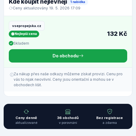
Kde koupit nejlevněji
1 nabídka
Ceny aktualizovány 19. 5. 2026 17:09
vsepropejska.cz
132 Kč
Nejlepší cena
Skladem
Do obchodu
Za nákup přes naše odkazy můžeme získat provizi. Cenu pro
vás to nijak neovlivní. Ceny jsou orientační a mohou se v
obchodech lišit.
Ceny denně
36 obchodů
Bez registrace
aktualizované
v porovnání
a zdarma