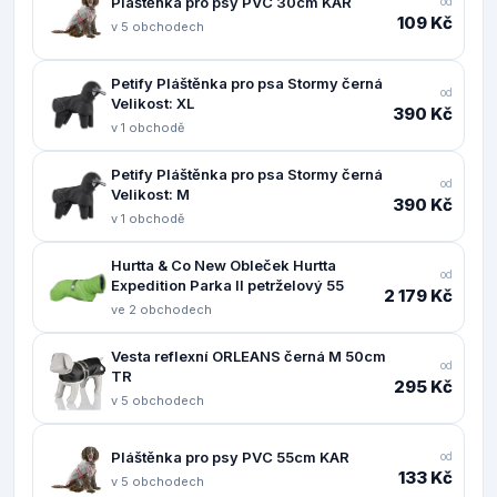
Pláštěnka pro psy PVC 30cm KAR
od
109 Kč
v 5 obchodech
Petify Pláštěnka pro psa Stormy černá
od
Velikost: XL
390 Kč
v 1 obchodě
Petify Pláštěnka pro psa Stormy černá
od
Velikost: M
390 Kč
v 1 obchodě
Hurtta & Co New Obleček Hurtta
od
Expedition Parka II petrželový 55
2 179 Kč
ve 2 obchodech
Vesta reflexní ORLEANS černá M 50cm
od
TR
295 Kč
v 5 obchodech
Pláštěnka pro psy PVC 55cm KAR
od
133 Kč
v 5 obchodech