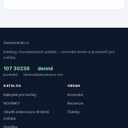
Zemezvirat.cz
Katalog chovatelských potřeb – srovnání krmiv a produktů pro
zvířata
107 302
36
denně
produktů
obchodů
aktualizace cen
KATALOG
OBSAH
Nábytek pro kočky
Srovnání
NOVINKY
Recenze
Obydlí a klece pro drobná
Články
zvířata
Doplňky