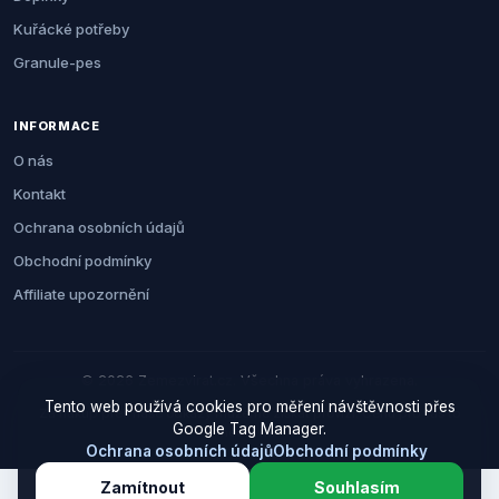
Kuřácké potřeby
Granule-pes
INFORMACE
O nás
Kontakt
Ochrana osobních údajů
Obchodní podmínky
Affiliate upozornění
© 2026 Zemezvirat.cz. Všechna práva vyhrazena.
Tento web používá cookies pro měření návštěvnosti přes
Za nákup přes naše odkazy můžeme získat provizi. Cenu pro vás to
Google Tag Manager.
neovlivní.
Ochrana osobních údajů
Obchodní podmínky
Zamítnout
Souhlasím