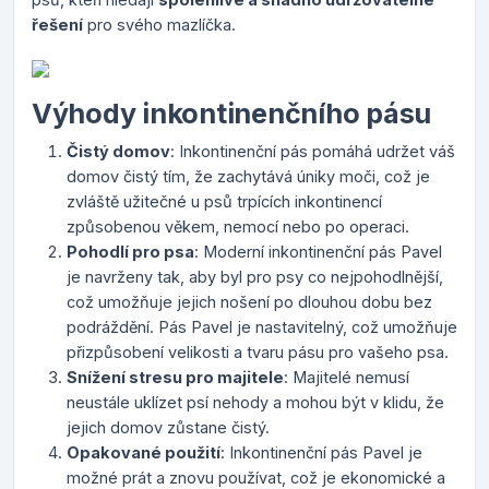
řešení
pro svého mazlíčka.
Výhody inkontinenčního pásu
Čistý domov
: Inkontinenční pás pomáhá udržet váš
domov čistý tím, že zachytává úniky moči, což je
zvláště užitečné u psů trpících inkontinencí
způsobenou věkem, nemocí nebo po operaci.
Pohodlí pro psa
: Moderní inkontinenční pás Pavel
je navrženy tak, aby byl pro psy co nejpohodlnější,
což umožňuje jejich nošení po dlouhou dobu bez
podráždění. Pás Pavel je nastavitelný, což umožňuje
přizpůsobení velikosti a tvaru pásu pro vašeho psa.
Snížení stresu pro majitele
: Majitelé nemusí
neustále uklízet psí nehody a mohou být v klidu, že
jejich domov zůstane čistý.
Opakované použití
: Inkontinenční pás Pavel je
možné prát a znovu používat, což je ekonomické a