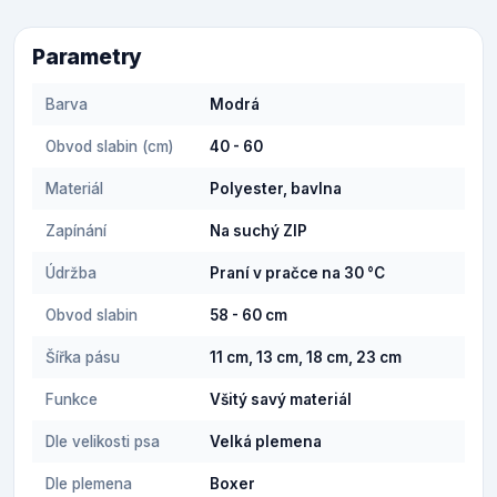
Parametry
Barva
Modrá
Obvod slabin (cm)
40 - 60
Materiál
Polyester, bavlna
Zapínání
Na suchý ZIP
Údržba
Praní v pračce na 30 °C
Obvod slabin
58 - 60 cm
Šířka pásu
11 cm, 13 cm, 18 cm, 23 cm
Funkce
Všitý savý materiál
Dle velikosti psa
Velká plemena
Dle plemena
Boxer