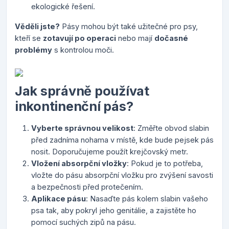
ekologické řešení.
Věděli jste?
Pásy mohou být také užitečné pro psy,
kteří se
zotavují po operaci
nebo mají
dočasné
problémy
s kontrolou moči.
Jak správně používat
inkontinenční pás?
Vyberte správnou velikost
: Změřte obvod slabin
před zadníma nohama v místě, kde bude pejsek pás
nosit. Doporučujeme použít krejčovský metr.
Vložení absorpční vložky
: Pokud je to potřeba,
vložte do pásu absorpční vložku pro zvýšení savosti
a bezpečnosti před protečením.
Aplikace pásu
: Nasaďte pás kolem slabin vašeho
psa tak, aby pokryl jeho genitálie, a zajistěte ho
pomocí suchých zipů na pásu.