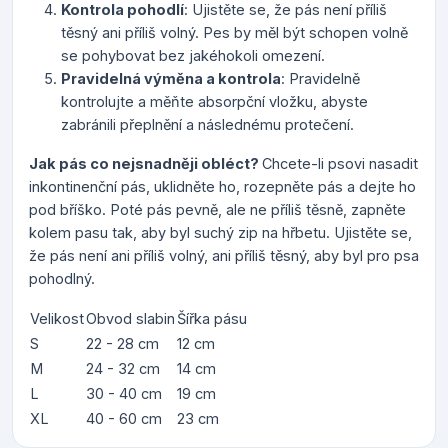
Kontrola pohodlí
: Ujistěte se, že pás není příliš
těsný ani příliš volný. Pes by měl být schopen volně
se pohybovat bez jakéhokoli omezení.
Pravidelná výměna a kontrola
: Pravidelně
kontrolujte a měňte absorpční vložku, abyste
zabránili přeplnění a následnému protečení.
Jak pás co nejsnadněji obléct?
Chcete-li psovi nasadit
inkontinenční pás, uklidněte ho, rozepněte pás a dejte ho
pod bříško. Poté pás pevně, ale ne příliš těsně, zapněte
kolem pasu tak, aby byl suchý zip na hřbetu. Ujistěte se,
že pás není ani příliš volný, ani příliš těsný, aby byl pro psa
pohodlný.
Velikost
Obvod slabin
Šířka pásu
S
22 - 28 cm
12 cm
M
24 - 32 cm
14 cm
L
30 - 40 cm
19 cm
XL
40 - 60 cm
23 cm