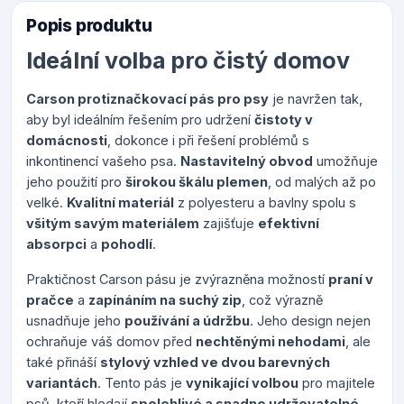
Popis produktu
Ideální volba pro čistý domov
Carson protiznačkovací pás pro psy
je navržen tak,
aby byl ideálním řešením pro udržení
čistoty v
domácnosti
, dokonce i při řešení problémů s
inkontinencí vašeho psa.
Nastavitelný obvod
umožňuje
jeho použití pro
širokou škálu plemen
, od malých až po
velké.
Kvalitní materiál
z polyesteru a bavlny spolu s
všitým savým materiálem
zajišťuje
efektivní
absorpci
a
pohodlí
.
Praktičnost Carson pásu je zvýrazněna možností
praní v
pračce
a
zapínáním na suchý zip
, což výrazně
usnadňuje jeho
používání a údržbu
. Jeho design nejen
ochraňuje váš domov před
nechtěnými nehodami
, ale
také přináší
stylový vzhled ve dvou barevných
variantách
. Tento pás je
vynikající volbou
pro majitele
psů, kteří hledají
spolehlivé a snadno udržovatelné