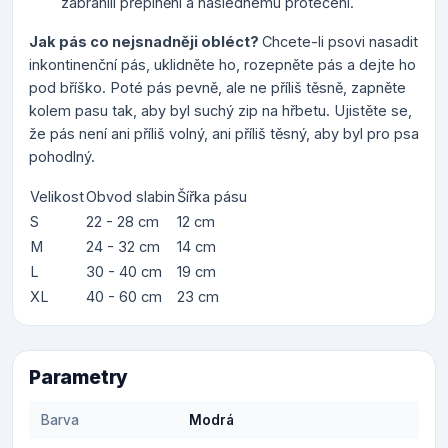
zabránili přeplnění a následnému protečení.
Jak pás co nejsnadněji obléct?
Chcete-li psovi nasadit
inkontinenční pás, uklidněte ho, rozepněte pás a dejte ho
pod bříško. Poté pás pevně, ale ne příliš těsně, zapněte
kolem pasu tak, aby byl suchý zip na hřbetu. Ujistěte se,
že pás není ani příliš volný, ani příliš těsný, aby byl pro psa
pohodlný.
Velikost
Obvod slabin
Šířka pásu
S
22 - 28 cm
12 cm
M
24 - 32 cm
14 cm
L
30 - 40 cm
19 cm
XL
40 - 60 cm
23 cm
Parametry
Barva
Modrá