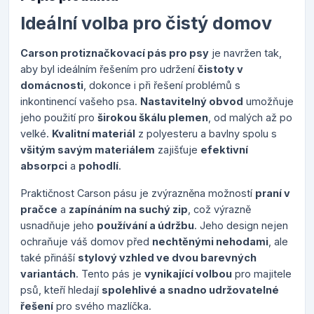
Ideální volba pro čistý domov
Carson protiznačkovací pás pro psy
je navržen tak,
aby byl ideálním řešením pro udržení
čistoty v
domácnosti
, dokonce i při řešení problémů s
inkontinencí vašeho psa.
Nastavitelný obvod
umožňuje
jeho použití pro
širokou škálu plemen
, od malých až po
velké.
Kvalitní materiál
z polyesteru a bavlny spolu s
všitým savým materiálem
zajišťuje
efektivní
absorpci
a
pohodlí
.
Praktičnost Carson pásu je zvýrazněna možností
praní v
pračce
a
zapínáním na suchý zip
, což výrazně
usnadňuje jeho
používání a údržbu
. Jeho design nejen
ochraňuje váš domov před
nechtěnými nehodami
, ale
také přináší
stylový vzhled ve dvou barevných
variantách
. Tento pás je
vynikající volbou
pro majitele
psů, kteří hledají
spolehlivé a snadno udržovatelné
řešení
pro svého mazlíčka.