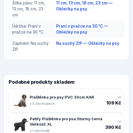
Šířka pásu: 11 cm,
11 cm, 13 cm, 18 cm, 23 cm —
13 cm, 18 cm, 23
Oblečky na psy
cm
Údržba: Praní v
Praní v pračce na 30 °C —
pračce na 30 °C
Oblečky na psy
Zapínání: Na suchý
Na suchý ZIP — Oblečky na psy
ZIP
Podobné produkty skladem
Pláštěnka pro psy PVC 30cm KAR
od
109 Kč
v 5 obchodech
Petify Pláštěnka pro psa Stormy černá
od
Velikost: XL
390 Kč
v 1 obchodě