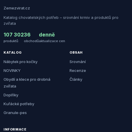
Zemezvirat.cz
Katalog chovatelských potřeb – srovnání krmiv a produktů pro
zvířata
107 302
36
denně
produktů
obchodů
aktualizace cen
KATALOG
OBSAH
Nábytek pro kočky
Srovnání
NOVINKY
Recenze
Obydlí a klece pro drobná
Články
zvířata
Doplňky
Kuřácké potřeby
Granule-pes
INFORMACE