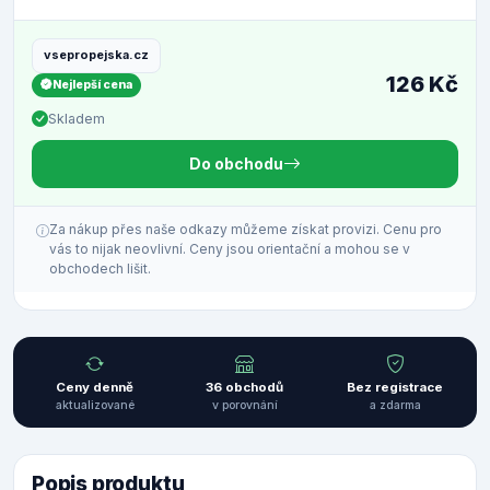
vsepropejska.cz
126 Kč
Nejlepší cena
Skladem
Do obchodu
Za nákup přes naše odkazy můžeme získat provizi. Cenu pro
vás to nijak neovlivní. Ceny jsou orientační a mohou se v
obchodech lišit.
Ceny denně
36 obchodů
Bez registrace
aktualizované
v porovnání
a zdarma
Popis produktu