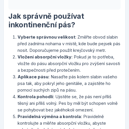
Jak správně používat
inkontinenční pás?
Vyberte správnou velikost
: Změřte obvod slabin
před zadníma nohama v místě, kde bude pejsek pás
nosit. Doporučujeme použít krejčovský metr.
Vložení absorpční vložky
: Pokud je to potřeba,
vložte do pásu absorpční vložku pro zvýšení savosti
a bezpečnosti před protečením.
Aplikace pásu
: Nasaďte pás kolem slabin vašeho
psa tak, aby pokryl jeho genitálie, a zajistěte ho
pomocí suchých zipů na pásu.
Kontrola pohodlí
: Ujistěte se, že pás není příliš
těsný ani příliš volný. Pes by měl být schopen volně
se pohybovat bez jakéhokoli omezení.
Pravidelná výměna a kontrola
: Pravidelně
kontrolujte a měňte absorpční vložku, abyste