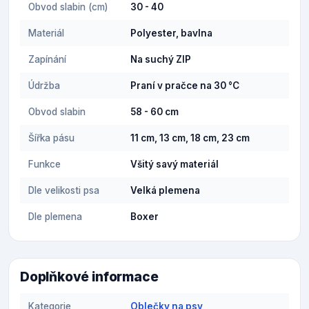
Obvod slabin (cm)
30 - 40
Materiál
Polyester, bavlna
Zapínání
Na suchý ZIP
Údržba
Praní v pračce na 30 °C
Obvod slabin
58 - 60 cm
Šířka pásu
11 cm, 13 cm, 18 cm, 23 cm
Funkce
Všitý savý materiál
Dle velikosti psa
Velká plemena
Dle plemena
Boxer
Doplňkové informace
Kategorie
Oblečky na psy