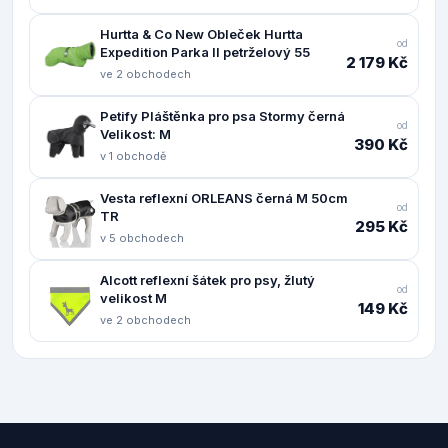
Hurtta & Co New Obleček Hurtta
od
Expedition Parka II petrželový 55
2 179 Kč
ve 2 obchodech
Petify Pláštěnka pro psa Stormy černá
od
Velikost: M
390 Kč
v 1 obchodě
Vesta reflexní ORLEANS černá M 50cm
od
TR
295 Kč
v 5 obchodech
Alcott reflexní šátek pro psy, žlutý
od
velikost M
149 Kč
ve 2 obchodech