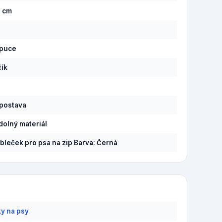
7 cm
apuce
ík
postava
olný materiál
obleček pro psa na zip Barva: Černá
y na psy