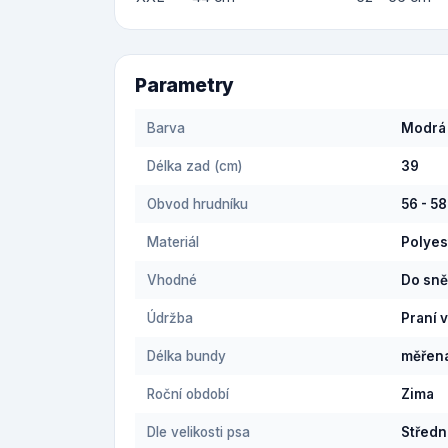
Parametry
Barva
Modrá
Délka zad (cm)
39
Obvod hrudníku
56 - 5
Materiál
Polyes
Vhodné
Do sně
Údržba
Praní 
Délka bundy
měřena
Roční období
Zima
Dle velikosti psa
Středn