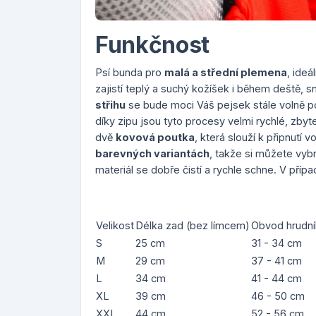
Funkčnost
Psí bunda pro
malá a střední plemena
, ideá
zajistí teplý a suchý kožíšek i během deště, 
střihu
se bude moci Váš pejsek stále volně p
díky zipu jsou tyto procesy velmi rychlé, zby
dvě
kovová poutka
, která slouží k připnutí 
barevných variantách
, takže si můžete vybr
materiál se dobře čistí a rychle schne. V pří
Velikost
Délka zad (bez límcem)
Obvod hrudní
S
25 cm
31 - 34 cm
M
29 cm
37 - 41 cm
L
34 cm
41 - 44 cm
XL
39 cm
46 - 50 cm
XXL
44 cm
52 - 56 cm