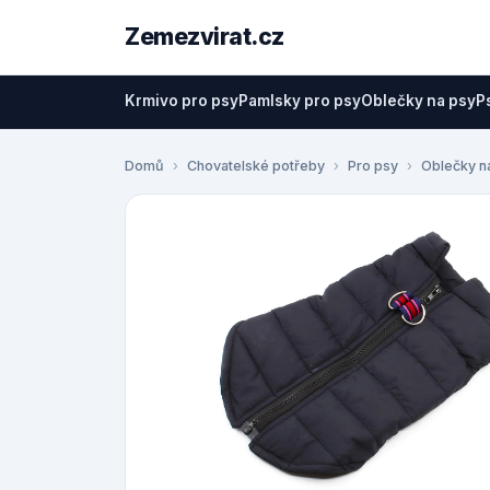
Zemezvirat.cz
Krmivo pro psy
Pamlsky pro psy
Oblečky na psy
P
Domů
Chovatelské potřeby
Pro psy
Oblečky n