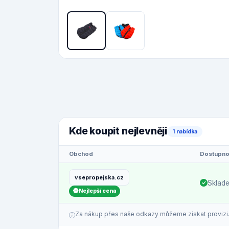
Kde koupit nejlevněji
1 nabídka
Obchod
Dostupno
vsepropejska.cz
Sklad
Nejlepší cena
Za nákup přes naše odkazy můžeme získat provizi. C