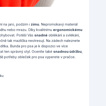
lní na jaro, podzim i
zimu
. Nepromokavý materiál
sněhu nebo mrazu. Díky kvalitnímu
ergonomickému
ohybovat. Potěší Vás
snadné
oblékání a svlékání,
tečně tak mazlíčka nestresují. Na zádech naleznete
vodítka. Bunda pro psa je k dispozici ve více
at ten správný styl. Oceníte také
snadnou údržbu
,
padě potřeby obleček pro psa vyperete v pračce.
ku