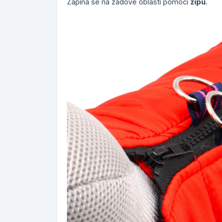
Zapíná se na zádové oblasti pomocí
zipu
.