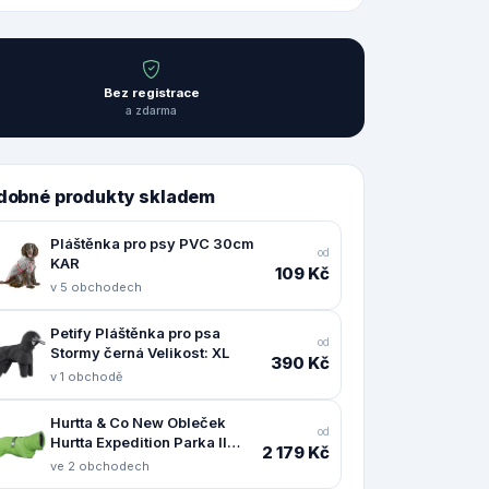
Bez registrace
a zdarma
dobné produkty skladem
Pláštěnka pro psy PVC 30cm
od
KAR
109 Kč
v 5 obchodech
Petify Pláštěnka pro psa
od
Stormy černá Velikost: XL
390 Kč
v 1 obchodě
Hurtta & Co New Obleček
od
Hurtta Expedition Parka II
2 179 Kč
petrželový 55
ve 2 obchodech