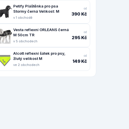
Petify Pláštěnka pro psa
od
Stormy černá Velikost: M
390 Kč
v 1 obchodě
Vesta reflexní ORLEANS černá
od
M 50cm TR
295 Kč
v 5 obchodech
Alcott reflexní šátek pro psy,
od
žlutý velikost M
149 Kč
ve 2 obchodech