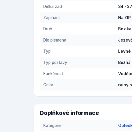
Délka zad
34 - 3
Zapínání
Na ZIP
Druh
Bez k
Dle plemena
Jezevč
Typ
Levné
Typ postavy
Běžná 
Funkčnost
Voděod
Color
rainy 
Doplňkové informace
Kategorie
Oblečk