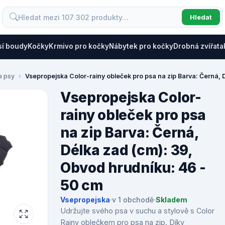
Hledat
sí boudy
Kočky
Krmivo pro kočky
Nábytek pro kočky
Drobná zvířata
a psy
Vsepropejska Color-rainy obleček pro psa na zip Barva: Černá, 
Vsepropejska Color-
rainy obleček pro psa
na zip Barva: Černá,
Délka zad (cm): 39,
Obvod hrudníku: 46 -
50 cm
Vsepropejska
·
v 1 obchodě
·
Skladem
Udržujte svého psa v suchu a stylově s Color
Rainy oblečkem pro psa na zip. Díky