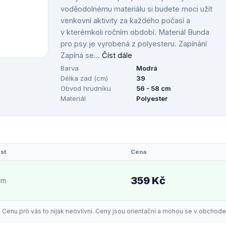
voděodolnému materiálu si budete moci užít
venkovní aktivity za každého počasí a
v kterémkoli ročním období. Materiál Bunda
pro psy je vyrobená z polyesteru. Zapínání
Zapíná se...
Číst dále
Barva
Modrá
Délka zad (cm)
39
Obvod hrudníku
56 - 58 cm
Materiál
Polyester
st
Cena
359 Kč
em
enu pro vás to nijak neovlivní. Ceny jsou orientační a mohou se v obchodech