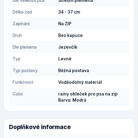
Dle velikosti psa
Střední plemena
Délka zad
34 - 37 cm
Zapínání
Na ZIP
Druh
Bez kapuce
Dle plemena
Jezevčík
Typ
Levné
Typ postavy
Běžná postava
Funkčnost
Voděodolný materiál
Color
rainy obleček pro psa na zip
Barva: Modrá
Doplňkové informace