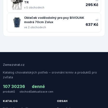
TR
295 Kč
v 5 obchodech
Obleček voděodolný pro psy BIVOUAK
od
modrá 70cm Zolux
637 Kč
ve 2 obchodech
Zemezvirat.cz
Katalog chovatelských potřeb – srovnání krmiv a produktů pro
zvířata
107 302
36
denně
produktů
obchodů
aktualizace cen
KATALOG
OBSAH