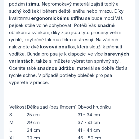
podzim i
zimu
. Nepromokavý materiál zajistí teplý a
suchý kožíšek i během deště, sněhu nebo mrazu. Díky
kvalitnímu
ergonomickému střihu
se bude moci Váš
pejsek stále volně pohybovat. Potěší Vás
snadné
oblékání a svlékání, díky zipu jsou tyto procesy velmi
rychlé, zbytečně tak mazlíčka nestresují. Na zádech
naleznete dvě
kovová poutka
, která slouží k připnutí
vodítka. Bunda pro psa je k dispozici ve více
barevných
variantách
, takže si můžete vybrat ten správný styl.
Oceníte také
snadnou údržbu
, materiál se dobře čistí a
rychle schne. V případě potřeby obleček pro psa
vyperete v pračce.
Velikost
Délka zad (bez límcem)
Obvod hrudníku
S
25 cm
31 - 34 cm
M
29 cm
37 - 41 cm
L
34 cm
41 - 44 cm
XL
39 cm
46 - 50 cm