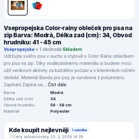
Vsepropejska Color-rainy obleček pro psa na
zip Barva: Modrá, Délka zad (cm): 34, Obvod
hrudníku: 41 - 45 cm
Vsepropejska
·
v 1 obchodě
·
Skladem
Udržujte svého psa v suchu a stylově s Color Rainy oblečkem
pro psa na zip. Díky voděodolnému materiálu si budete moci
užít venkovní aktivity za každého počasí a v kterémkoli ročním
období. Materiál Bunda pro psy je vyrobená z polyesteru.
Zapínání Zapíná se...
Číst dále
Barva
Modrá
Délka zad (cm)
34
Obvod hrudníku
56 - 58 cm
Materiál
Polyester
Kde koupit nejlevněji
1 nabídka
Ceny aktualizovány 23. 3. 2026 14:39