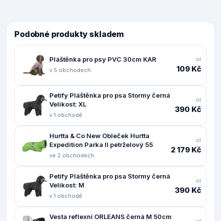
Podobné produkty skladem
Pláštěnka pro psy PVC 30cm KAR
od
109 Kč
v 5 obchodech
Petify Pláštěnka pro psa Stormy černá
od
Velikost: XL
390 Kč
v 1 obchodě
Hurtta & Co New Obleček Hurtta
od
Expedition Parka II petrželový 55
2 179 Kč
ve 2 obchodech
Petify Pláštěnka pro psa Stormy černá
od
Velikost: M
390 Kč
v 1 obchodě
Vesta reflexní ORLEANS černá M 50cm
od