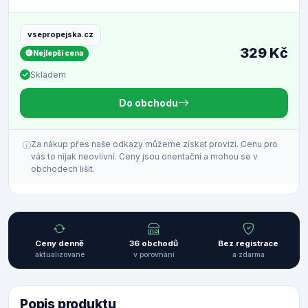
vsepropejska.cz
329 Kč
Nejlepší cena
Skladem
Do obchodu
Za nákup přes naše odkazy můžeme získat provizi. Cenu pro
vás to nijak neovlivní. Ceny jsou orientační a mohou se v
obchodech lišit.
Ceny denně
36 obchodů
Bez registrace
aktualizované
v porovnání
a zdarma
Popis produktu