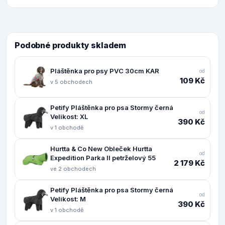
Podobné produkty skladem
Pláštěnka pro psy PVC 30cm KAR
od
109 Kč
v 5 obchodech
Petify Pláštěnka pro psa Stormy černá
od
Velikost: XL
390 Kč
v 1 obchodě
Hurtta & Co New Obleček Hurtta
od
Expedition Parka II petrželový 55
2 179 Kč
ve 2 obchodech
Petify Pláštěnka pro psa Stormy černá
od
Velikost: M
390 Kč
v 1 obchodě