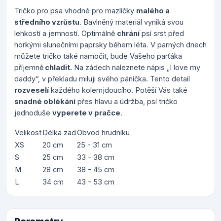
Tričko pro psa vhodné pro mazlíčky
malého a
středního vzrůstu
. Bavlněný materiál vyniká svou
lehkostí a jemností. Optimálně
chrání
psí srst před
horkými slunečními paprsky během léta. V parných dnech
můžete tričko také namočit, bude Vašeho parťáka
příjemně
chladit.
Na zádech naleznete nápis „I love my
daddy“, v překladu
miluji svého páníčka
. Tento detail
rozveselí
každého kolemjdoucího. Potěší Vás také
snadné oblékání
přes hlavu a údržba, psí tričko
jednoduše
vyperete v pračce
.
Velikost
Délka zad
Obvod hrudníku
XS
20 cm
25 - 31 cm
S
25 cm
33 - 38 cm
M
28 cm
38 - 45 cm
L
34 cm
43 - 53 cm