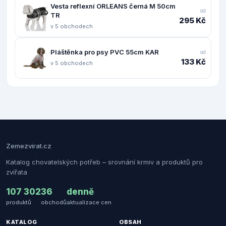
Vesta reflexní ORLEANS černá M 50cm
od
TR
295 Kč
v 5 obchodech
Pláštěnka pro psy PVC 55cm KAR
od
133 Kč
v 5 obchodech
Zemezvirat.cz
Katalog chovatelských potřeb – srovnání krmiv a produktů pro
zvířata
107 302
36
denně
produktů
obchodů
aktualizace cen
KATALOG
OBSAH