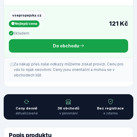
vsepropejska.cz
121 Kč
Nejlepší cena
Skladem
Do obchodu
Za nákup přes naše odkazy můžeme získat provizi. Cenu pro
vás to nijak neovlivní. Ceny jsou orientační a mohou se v
obchodech lišit.
Ceny denně
36 obchodů
Bez registrace
aktualizované
v porovnání
a zdarma
Popis produktu