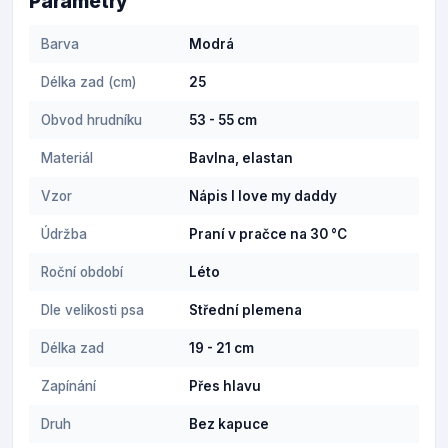
Parametry
Barva
Modrá
Délka zad (cm)
25
Obvod hrudníku
53 - 55 cm
Materiál
Bavlna, elastan
Vzor
Nápis I love my daddy
Údržba
Praní v pračce na 30 °C
Roční období
Léto
Dle velikosti psa
Střední plemena
Délka zad
19 - 21 cm
Zapínání
Přes hlavu
Druh
Bez kapuce