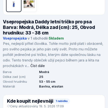
Vsepropejska Daddy letní tričko pro psa
Barva: Modrá, Délka zad (cm): 25, Obvod
hrudníku: 33 - 38 cm
Vsepropejska
·
v 1 obchodě
·
Skladem
Pes, nejlepší přítel člověka. Tohle motto jistě platí i obráceně,
pro svého pejska je jeho pán celý svět. Proto mu můžete
pořídit jedinečné psí tričko, kterým dáte společnou lásku na
odiv. Tento trendy obleček užijí pejsci během jara a léta na
procházkách v...
Číst dále
Barva
Modrá
Délka zad (cm)
25
Obvod hrudníku
53 - 55 cm
Materiál
Bavlna, elastan
Kde koupit nejlevněji
1 nabídka
Ceny aktualizovány 19. 5. 2026 17:09