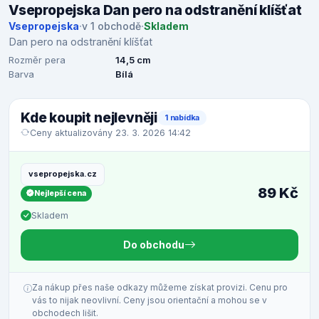
Vsepropejska Dan pero na odstranění klíšťat
Vsepropejska
·
v 1 obchodě
·
Skladem
Dan pero na odstranění klíšťat
Rozměr pera
14,5 cm
Barva
Bílá
Kde koupit nejlevněji
1 nabídka
Ceny aktualizovány 23. 3. 2026 14:42
vsepropejska.cz
89 Kč
Nejlepší cena
Skladem
Do obchodu
Za nákup přes naše odkazy můžeme získat provizi. Cenu pro
vás to nijak neovlivní. Ceny jsou orientační a mohou se v
obchodech lišit.