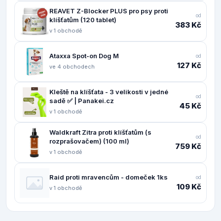
REAVET Z-Blocker PLUS pro psy proti
od
klíšťatům (120 tablet)
383 Kč
v 1 obchodě
Ataxxa Spot-on Dog M
od
127 Kč
ve 4 obchodech
Kleště na klíšťata - 3 velikosti v jedné
od
sadě ✅ | Panakei.cz
45 Kč
v 1 obchodě
Waldkraft Zitra proti klíšťatům (s
od
rozprašovačem) (100 ml)
759 Kč
v 1 obchodě
Raid proti mravencům - domeček 1ks
od
109 Kč
v 1 obchodě