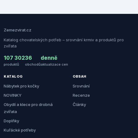
Zemezvirat.cz
Katalog chovatelských potřeb – srovnání krmiv a produktů pro
zvířata
107 302
36
denně
produktů
obchodů
aktualizace cen
KATALOG
OBSAH
Nábytek pro kočky
Srovnání
NOVINKY
Recenze
Obydlí a klece pro drobná
Články
zvířata
Doplňky
Kuřácké potřeby