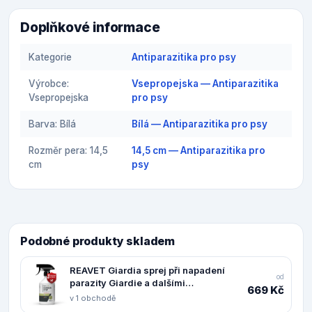
Doplňkové informace
Kategorie
Antiparazitika pro psy
Výrobce:
Vsepropejska — Antiparazitika
Vsepropejska
pro psy
Barva: Bílá
Bílá — Antiparazitika pro psy
Rozměr pera: 14,5
14,5 cm — Antiparazitika pro
cm
psy
Podobné produkty skladem
REAVET Giardia sprej při napadení
od
parazity Giardie a dalšími
669 Kč
mikroorganismy (500 ml)
v 1 obchodě