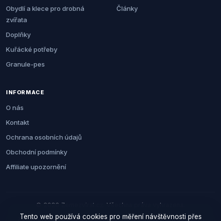
Obydlí a klece pro drobná
Články
zvířata
Doplňky
Kuřácké potřeby
Granule-pes
INFORMACE
O nás
Kontakt
Ochrana osobních údajů
Obchodní podmínky
Affiliate upozornění
© 2026 Zemezvirat.cz. Všechna práva vyhrazena.
Tento web používá cookies pro měření návštěvnosti přes
Za nákup přes naše odkazy můžeme získat provizi. Cenu pro vás to