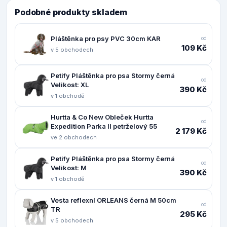
Podobné produkty skladem
Pláštěnka pro psy PVC 30cm KAR
od
109 Kč
v 5 obchodech
Petify Pláštěnka pro psa Stormy černá
od
Velikost: XL
390 Kč
v 1 obchodě
Hurtta & Co New Obleček Hurtta
od
Expedition Parka II petrželový 55
2 179 Kč
ve 2 obchodech
Petify Pláštěnka pro psa Stormy černá
od
Velikost: M
390 Kč
v 1 obchodě
Vesta reflexní ORLEANS černá M 50cm
od
TR
295 Kč
v 5 obchodech