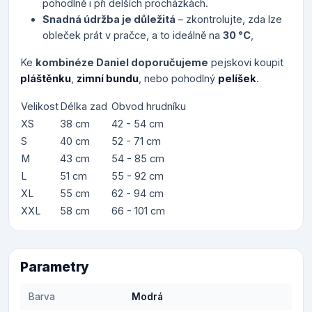
pohodlně i při delších procházkách.
Snadná údržba je důležitá
– zkontrolujte, zda lze
obleček prát v pračce, a to ideálně na
30 °C
,
Ke
kombinéze Daniel doporučujeme
pejskovi koupit
pláštěnku
,
zimní bundu
, nebo pohodlný
pelíšek
.
Velikost
Délka zad
Obvod hrudníku
XS
38 cm
42 - 54 cm
S
40 cm
52 - 71 cm
M
43 cm
54 - 85 cm
L
51 cm
55 - 92 cm
XL
55 cm
62 - 94 cm
XXL
58 cm
66 - 101 cm
Parametry
Barva
Modrá