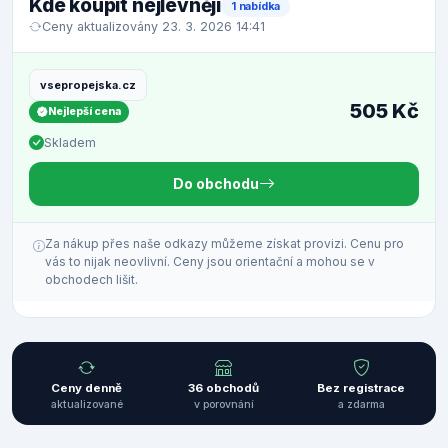
Kde koupit nejlevněji
1 nabídka
Ceny aktualizovány 23. 3. 2026 14:41
vsepropejska.cz
505 Kč
Nejlepší cena
Skladem
Do obchodu
Za nákup přes naše odkazy můžeme získat provizi. Cenu pro
vás to nijak neovlivní. Ceny jsou orientační a mohou se v
obchodech lišit.
Ceny denně
36 obchodů
Bez registrace
aktualizované
v porovnání
a zdarma