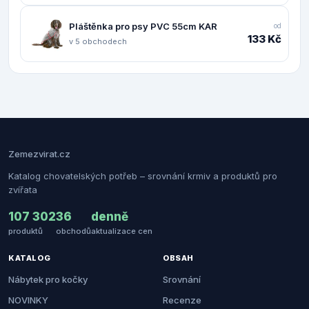
Pláštěnka pro psy PVC 55cm KAR
od
133 Kč
v 5 obchodech
Zemezvirat.cz
Katalog chovatelských potřeb – srovnání krmiv a produktů pro
zvířata
107 302
36
denně
produktů
obchodů
aktualizace cen
KATALOG
OBSAH
Nábytek pro kočky
Srovnání
NOVINKY
Recenze