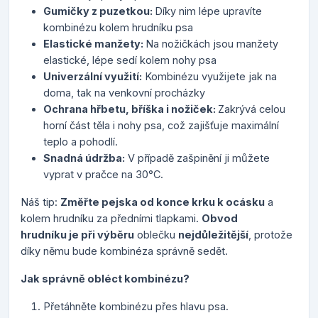
Gumičky z puzetkou:
Díky nim lépe upravíte
kombinézu kolem hrudníku psa
Elastické manžety:
Na nožičkách jsou manžety
elastické, lépe sedí kolem nohy psa
Univerzální využití:
Kombinézu využijete jak na
doma, tak na venkovní procházky
Ochrana hřbetu, bříška i nožiček:
Zakrývá celou
horní část těla i nohy psa, což zajišťuje maximální
teplo a pohodlí.
Snadná údržba:
V případě zašpinění ji můžete
vyprat v pračce na 30°C.
Náš tip
:
Změřte pejska od konce krku k ocásku
a
kolem hrudníku za předními tlapkami.
Obvod
hrudníku je při výběru
oblečku
nejdůležitější
, protože
díky němu bude kombinéza správně sedět.
Jak správně obléct kombinézu?
Přetáhněte kombinézu přes hlavu psa.