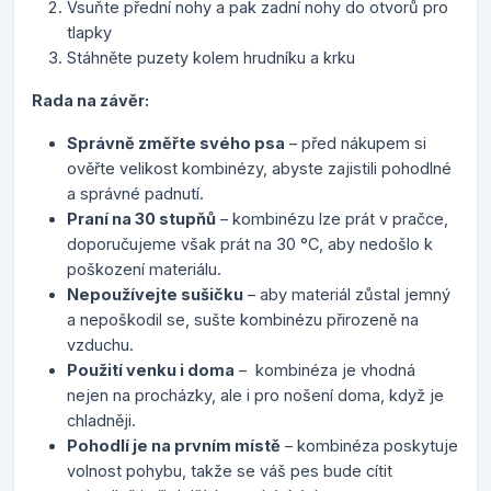
Vsuňte přední nohy a pak zadní nohy do otvorů pro
tlapky
Stáhněte puzety kolem hrudníku a krku
Rada na závěr:
Správně změřte svého psa
– před nákupem si
ověřte velikost kombinézy, abyste zajistili pohodlné
a správné padnutí.
Praní na 30 stupňů
– kombinézu lze prát v pračce,
doporučujeme však prát na 30 °C, aby nedošlo k
poškození materiálu.
Nepoužívejte sušičku
– aby materiál zůstal jemný
a nepoškodil se, sušte kombinézu přirozeně na
vzduchu.
Použití venku i doma
–
kombinéza je vhodná
nejen na procházky, ale i pro nošení doma, když je
chladněji.
Pohodlí je na prvním místě
– kombinéza poskytuje
volnost pohybu, takže se váš pes bude cítit