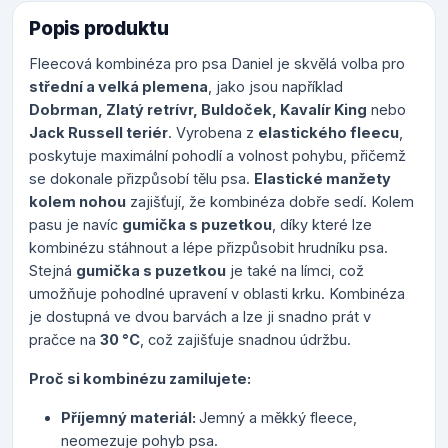
Popis produktu
Fleecová kombinéza pro psa Daniel je skvělá volba pro
střední a velká plemena
, jako jsou například
Dobrman, Zlatý retrívr, Buldoček, Kavalír King
nebo
Jack Russell teriér
. Vyrobena z
elastického fleecu
,
poskytuje maximální pohodlí a volnost pohybu, přičemž
se dokonale přizpůsobí tělu psa.
Elastické manžety
kolem nohou
zajišťují, že kombinéza dobře sedí. Kolem
pasu je navíc
gumička s puzetkou
, díky které lze
kombinézu stáhnout a lépe přizpůsobit hrudníku psa.
Stejná
gumička s puzetkou
je také na límci, což
umožňuje pohodlné upravení v oblasti krku. Kombinéza
je dostupná ve dvou barvách a lze ji snadno prát v
pračce na
30 °C
, což zajišťuje snadnou údržbu.
Proč si kombinézu zamilujete:
Příjemný materiál:
Jemný a měkký fleece,
neomezuje pohyb psa.