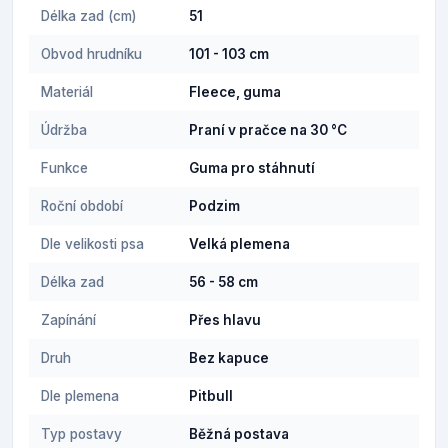
Délka zad (cm)
51
Obvod hrudníku
101 - 103 cm
Materiál
Fleece, guma
Údržba
Praní v pračce na 30 °C
Funkce
Guma pro stáhnutí
Roční období
Podzim
Dle velikosti psa
Velká plemena
Délka zad
56 - 58 cm
Zapínání
Přes hlavu
Druh
Bez kapuce
Dle plemena
Pitbull
Typ postavy
Běžná postava