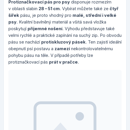
Protiznačkovací pás pro psy
disponuje rozmezím
v oblasti slabin
28 – 51 cm
. Vybírat můžete také ze
čtyř
šířek
pásu, je proto vhodný pro
malé, střední i velké
psy
. Kvalitní bavlněný materiál a všitá savá vložka
poskytují
příjemné nošení
. Výhodu představuje také
velmi rychlé a praktické zapínání na suchý zip. Po obvodu
pásu se nachází
protiskluzový pásek
. Ten zajistí ideální
obepnutí psí postavu a
zamezí
nekontrolovatelnému
pohybu pásu na těle. V případě potřeby lze
protiznačkovací pás
prát v pračce
.