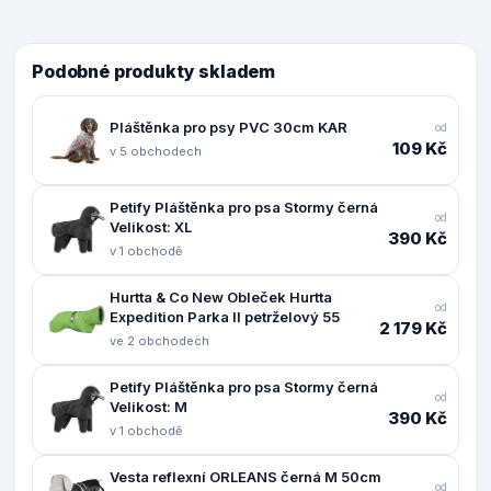
Podobné produkty skladem
Pláštěnka pro psy PVC 30cm KAR
od
109 Kč
v 5 obchodech
Petify Pláštěnka pro psa Stormy černá
od
Velikost: XL
390 Kč
v 1 obchodě
Hurtta & Co New Obleček Hurtta
od
Expedition Parka II petrželový 55
2 179 Kč
ve 2 obchodech
Petify Pláštěnka pro psa Stormy černá
od
Velikost: M
390 Kč
v 1 obchodě
Vesta reflexní ORLEANS černá M 50cm
od