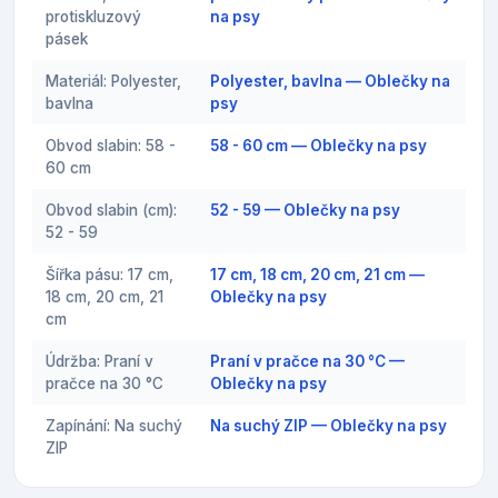
protiskluzový
na psy
pásek
Materiál: Polyester,
Polyester, bavlna — Oblečky na
bavlna
psy
Obvod slabin: 58 -
58 - 60 cm — Oblečky na psy
60 cm
Obvod slabin (cm):
52 - 59 — Oblečky na psy
52 - 59
Šířka pásu: 17 cm,
17 cm, 18 cm, 20 cm, 21 cm —
18 cm, 20 cm, 21
Oblečky na psy
cm
Údržba: Praní v
Praní v pračce na 30 °C —
pračce na 30 °C
Oblečky na psy
Zapínání: Na suchý
Na suchý ZIP — Oblečky na psy
ZIP