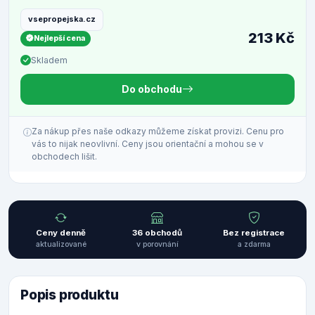
vsepropejska.cz
213 Kč
Nejlepší cena
Skladem
Do obchodu
Za nákup přes naše odkazy můžeme získat provizi. Cenu pro
vás to nijak neovlivní. Ceny jsou orientační a mohou se v
obchodech lišit.
Ceny denně
36 obchodů
Bez registrace
aktualizované
v porovnání
a zdarma
Popis produktu