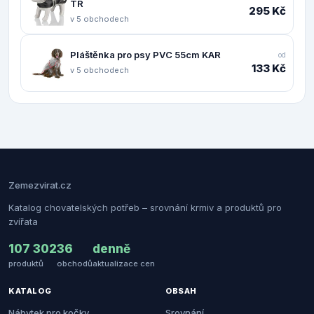
TR
295 Kč
v 5 obchodech
Pláštěnka pro psy PVC 55cm KAR
od
133 Kč
v 5 obchodech
Zemezvirat.cz
Katalog chovatelských potřeb – srovnání krmiv a produktů pro
zvířata
107 302
36
denně
produktů
obchodů
aktualizace cen
KATALOG
OBSAH
Nábytek pro kočky
Srovnání