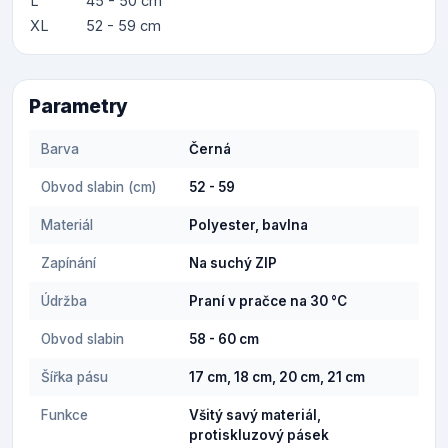
L
45 - 50 cm
XL
52 - 59 cm
Parametry
Barva
Černá
Obvod slabin (cm)
52 - 59
Materiál
Polyester, bavlna
Zapínání
Na suchý ZIP
Údržba
Praní v pračce na 30 °C
Obvod slabin
58 - 60 cm
Šířka pásu
17 cm, 18 cm, 20 cm, 21 cm
Funkce
Všitý savý materiál,
protiskluzový pásek