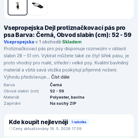
Vsepropejska Dejl protiznačkovací pás pro
psa Barva: Černá, Obvod slabin (cm): 52 - 59
Vsepropejska
·
v 1 obchodě
·
Skladem
Protiznačkovací pás pro psy disponuje rozmezím v oblasti
slabin 28 – 51 cm. Vybírat můžete také ze čtyř šířek pásu, je
proto vhodný pro malé, střední i velké psy. Kvalitní bavlněný
materiál a všitá savá vložka poskytují příjemné nošení.
Výhodu představuje...
Číst dále
Barva
Černá
Obvod slabin (cm)
52 - 59
Materiál
Polyester, bavlna
Zapínání
Na suchý ZIP
Kde koupit nejlevněji
1 nabídka
Ceny aktualizovány 19. 5. 2026 17:09