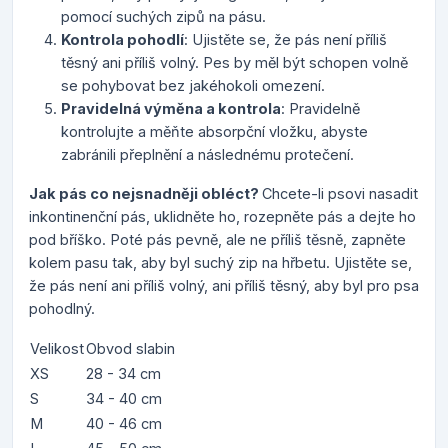
pomocí suchých zipů na pásu.
Kontrola pohodlí
: Ujistěte se, že pás není příliš
těsný ani příliš volný. Pes by měl být schopen volně
se pohybovat bez jakéhokoli omezení.
Pravidelná výměna a kontrola
: Pravidelně
kontrolujte a měňte absorpční vložku, abyste
zabránili přeplnění a následnému protečení.
Jak pás co nejsnadněji obléct?
Chcete-li psovi nasadit
inkontinenční pás, uklidněte ho, rozepněte pás a dejte ho
pod bříško. Poté pás pevně, ale ne příliš těsně, zapněte
kolem pasu tak, aby byl suchý zip na hřbetu. Ujistěte se,
že pás není ani příliš volný, ani příliš těsný, aby byl pro psa
pohodlný.
Velikost
Obvod slabin
XS
28 - 34 cm
S
34 - 40 cm
M
40 - 46 cm