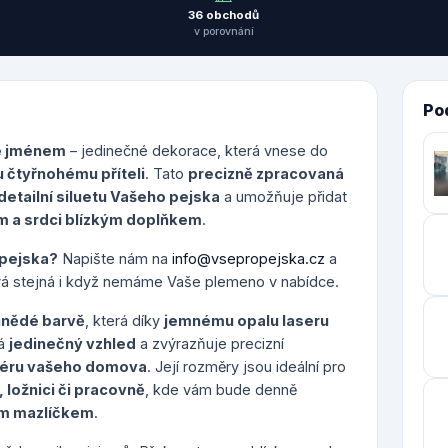
36 obchodů
v porovnání
Po
e jménem
– jedinečné dekorace, která vnese do
 čtyřnohému příteli
. Tato
precizně zpracovaná
detailní siluetu Vašeho pejska
a umožňuje přidat
 a srdci blízkým doplňkem
.
 pejska?
Napište nám na
info@vsepropejska.cz
a
vá stejná i když nemáme Vaše plemeno v nabídce.
hnědé barvě
, která díky
jemnému opalu laseru
vá
jedinečný vzhled
a zvýrazňuje precizní
riéru vašeho domova
. Její rozměry jsou ideální pro
 ložnici či pracovně
, kde vám bude denně
ím mazlíčkem
.