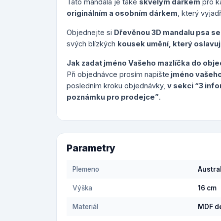
Tato mandala je také
skvělým dárkem
pro k
originálním a osobním dárkem
, který vyjad
Objednejte si
Dřevěnou 3D mandalu psa s
svých blízkých
kousek umění, který oslavuj
Jak zadat jméno Vašeho mazlíčka do obj
Při objednávce prosím napište
jméno vašeho
posledním kroku objednávky,
v sekci “3 in
poznámku pro prodejce”
.
Parametry
Plemeno
Austra
Výška
16 cm
Materiál
MDF d