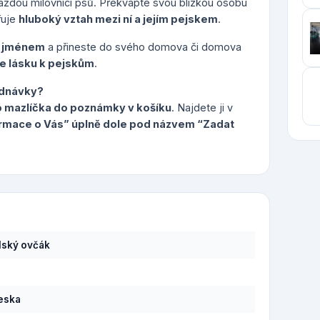
aždou milovnici psů. Překvapte svou blízkou osobu
řuje
hluboký vztah mezi ní a jejím pejskem
.
e jménem
a přineste do svého domova či domova
e lásku k pejskům
.
ednávky?
 mazlíčka do poznámky v košíku
. Najdete ji v
formace o Vás” úplně dole pod názvem “Zadat
lský ovčák
eska