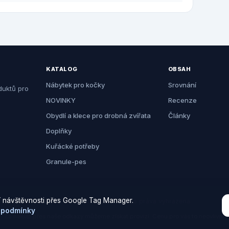
KATALOG
OBSAH
Nábytek pro kočky
Srovnání
duktů pro
NOVINKY
Recenze
Obydlí a klece pro drobná zvířata
Články
Doplňky
Kuřácké potřeby
Granule-pes
 návštěvnosti přes Google Tag Manager.
© 2026 Zemezvirat.cz. Všechna práva vyhrazena.
 podmínky
Za nákup přes naše odkazy můžeme získat provizi. Cenu pro vás to neovlivní.