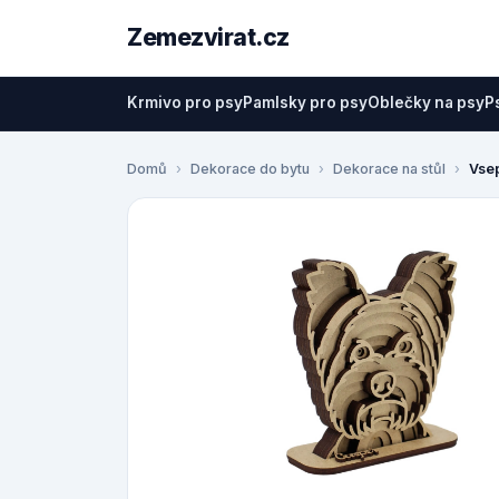
Zemezvirat.cz
Krmivo pro psy
Pamlsky pro psy
Oblečky na psy
P
Domů
Dekorace do bytu
Dekorace na stůl
Vse