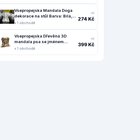
Vsepropejska Mandala Doga
od
dekorace na stůl Barva: Bílá,
274 Kč
Rozměr (cm): 13 x 11,5, Druh:
v 1 obchodě
Kartonová
Vsepropejska Dřevěná 3D
od
mandala psa se jménem
399 Kč
Plemeno: Australský ovčák
v 1 obchodě