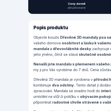
Ceny denně
aktualizované
Popis produktu
Objevte kouzlo
Dřevěné 3D mandaly psa s
vašeho domova
osobitost a lásku k vašemu
mandala z dřevovláknité desky
zachycuje
jeho jméno, čímž se stává
skutečně osobním
Nenašli jste mandalu s plemenem vašeho
my ji pro Vás vyrobíme do 7 dnů. Cena zůstá
Dřevěná 3D mandala je vyrobena v
přírodní 
kombinuje
dva odstíny
. Tento detail jí dodá
zpracování. Mandala se snadno hodí do
inte
umístění na stůl či poličku v
obývacím pokoji,
připomínat
radostné chvíle strávené s vaš