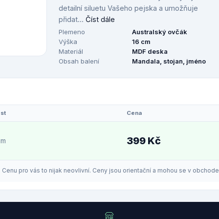
detailní siluetu Vašeho pejska a umožňuje
přidat...
Číst dále
Plemeno
Australský ovčák
Výška
16 cm
Materiál
MDF deska
Obsah balení
Mandala, stojan, jméno
st
Cena
399 Kč
em
enu pro vás to nijak neovlivní. Ceny jsou orientační a mohou se v obchodech