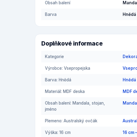
Obsah balení
Mandal
Barva
Hnědá
Doplňkové informace
Kategorie
Dekora
Výrobce: Vsepropejska
Vsepro
Barva: Hnědá
Hnědá 
Materiál: MDF deska
MDF de
Obsah balení: Mandala, stojan,
Mandal
jméno
Plemeno: Australský ovčák
Austra
Výška: 16 cm
16 cm 