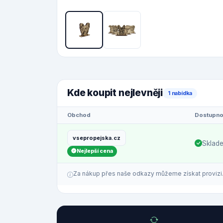
Kde koupit nejlevněji
1 nabídka
Obchod
Dostupno
vsepropejska.cz
Sklad
Nejlepší cena
Za nákup přes naše odkazy můžeme získat provizi. C