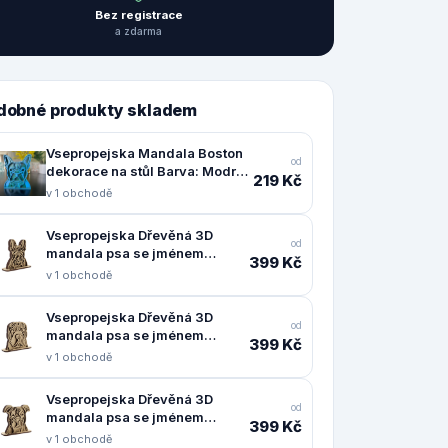
Bez registrace
a zdarma
dobné produkty skladem
Vsepropejska Mandala Boston
od
dekorace na stůl Barva: Modrá,
219 Kč
Rozměr (cm): 14 x 11,5, Druh:
v 1 obchodě
Kartonová
Vsepropejska Dřevěná 3D
od
mandala psa se jménem
399 Kč
Plemeno: Fr. buldoček
v 1 obchodě
Vsepropejska Dřevěná 3D
od
mandala psa se jménem
399 Kč
Plemeno: Šarpej
v 1 obchodě
Vsepropejska Dřevěná 3D
od
mandala psa se jménem
399 Kč
Plemeno: Pitbull
v 1 obchodě