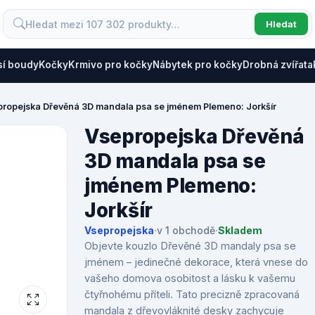
Hledat
sí boudy
Kočky
Krmivo pro kočky
Nábytek pro kočky
Drobná zvířata
propejska Dřevěná 3D mandala psa se jménem Plemeno: Jorkšír
Vsepropejska Dřevěná
3D mandala psa se
jménem Plemeno:
Jorkšír
Vsepropejska
·
v 1 obchodě
·
Skladem
Objevte kouzlo Dřevěné 3D mandaly psa se
jménem – jedinečné dekorace, která vnese do
vašeho domova osobitost a lásku k vašemu
čtyřnohému příteli. Tato precizně zpracovaná
mandala z dřevovláknité desky zachycuje