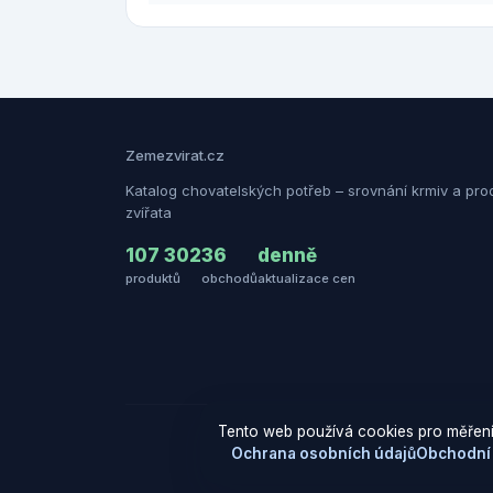
Zemezvirat.cz
Katalog chovatelských potřeb – srovnání krmiv a pro
zvířata
107 302
36
denně
produktů
obchodů
aktualizace cen
Tento web používá cookies pro měření
Ochrana osobních údajů
Obchodní