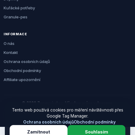
Kuřácké potřeby
Granule-pes
INFORMACE
O nás
Kontakt
Ochrana osobních údajů
Obchodní podmínky
Affiliate upozornění
© 2026 Zemezvirat.cz. Všechna práva vyhrazena.
Tento web používá cookies pro měření návštěvnosti přes
Za nákup přes naše odkazy můžeme získat provizi. Cenu pro vás to
Google Tag Manager.
neovlivní.
Ochrana osobních údajů
Obchodní podmínky
Zamítnout
Souhlasím