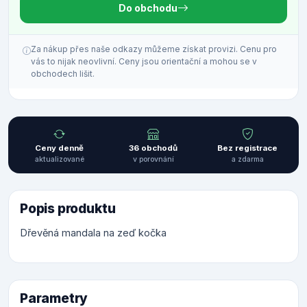
Do obchodu
Za nákup přes naše odkazy můžeme získat provizi. Cenu pro
vás to nijak neovlivní. Ceny jsou orientační a mohou se v
obchodech lišit.
Ceny denně
36 obchodů
Bez registrace
aktualizované
v porovnání
a zdarma
Popis produktu
Dřevěná mandala na zeď kočka
Parametry