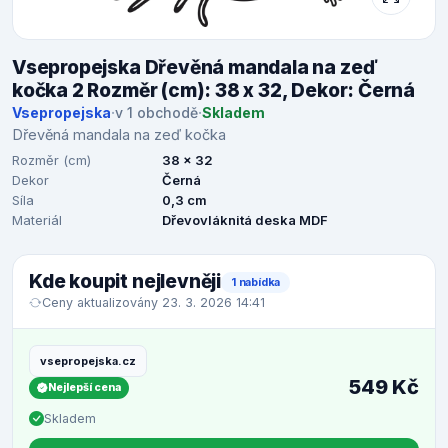
Vsepropejska Dřevěná mandala na zeď
kočka 2 Rozměr (cm): 38 x 32, Dekor: Černá
Vsepropejska
·
v 1 obchodě
·
Skladem
Dřevěná mandala na zeď kočka
Rozměr (cm)
38 x 32
Dekor
Černá
Síla
0,3 cm
Materiál
Dřevovláknitá deska MDF
Kde koupit nejlevněji
1 nabídka
Ceny aktualizovány 23. 3. 2026 14:41
vsepropejska.cz
549 Kč
Nejlepší cena
Skladem