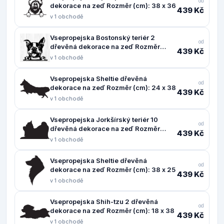
od
dekorace na zeď Rozměr (cm): 38 x 36
439 Kč
v 1 obchodě
Vsepropejska Bostonský teriér 2
od
dřevěná dekorace na zeď Rozměr
439 Kč
(cm): 37 x 38
v 1 obchodě
Vsepropejska Sheltie dřevěná
od
dekorace na zeď Rozměr (cm): 24 x 38
439 Kč
v 1 obchodě
Vsepropejska Jorkšírský teriér 10
od
dřevěná dekorace na zeď Rozměr
439 Kč
(cm): 24 x 38
v 1 obchodě
Vsepropejska Sheltie dřevěná
od
dekorace na zeď Rozměr (cm): 38 x 25
439 Kč
v 1 obchodě
Vsepropejska Shih-tzu 2 dřevěná
od
dekorace na zeď Rozměr (cm): 18 x 38
439 Kč
v 1 obchodě