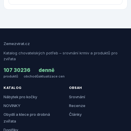
Zemezvirat.cz
Katalog chovatelských potřeb – srovnání krmiv a produktů pro
zvířata
107 302
36
denně
produktů
obchodů
aktualizace cen
KATALOG
OBSAH
Nábytek pro kočky
Srovnání
NOVINKY
Recenze
Obydlí a klece pro drobná
Články
zvířata
Doplňky