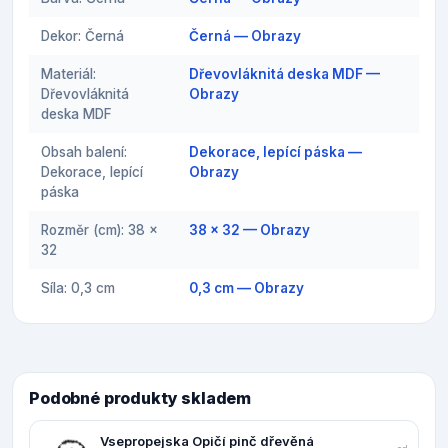
Dekor: Černá
Černá — Obrazy
Materiál:
Dřevovláknitá deska MDF —
Dřevovláknitá
Obrazy
deska MDF
Obsah balení:
Dekorace, lepící páska —
Dekorace, lepící
Obrazy
páska
Rozměr (cm): 38 x
38 x 32 — Obrazy
32
Síla: 0,3 cm
0,3 cm — Obrazy
Podobné produkty skladem
Vsepropejska Opičí pinč dřevěná