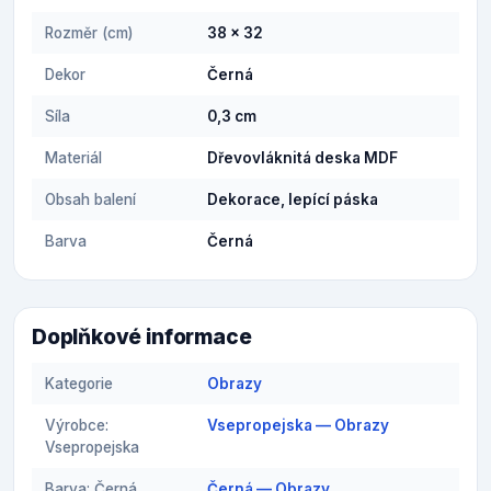
Rozměr (cm)
38 x 32
Dekor
Černá
Síla
0,3 cm
Materiál
Dřevovláknitá deska MDF
Obsah balení
Dekorace, lepící páska
Barva
Černá
Doplňkové informace
Kategorie
Obrazy
Výrobce:
Vsepropejska — Obrazy
Vsepropejska
Barva: Černá
Černá — Obrazy