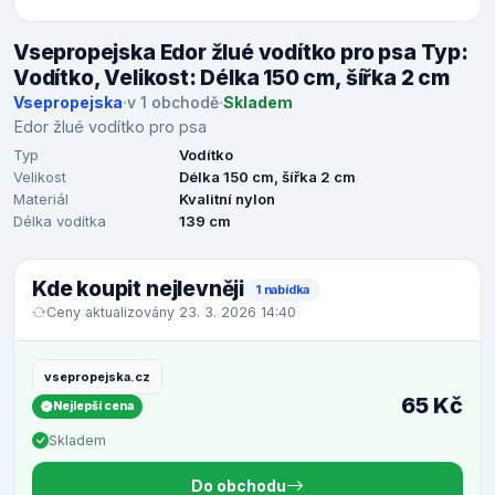
Vsepropejska Edor žlué vodítko pro psa Typ:
Vodítko, Velikost: Délka 150 cm, šířka 2 cm
Vsepropejska
·
v 1 obchodě
·
Skladem
Edor žlué vodítko pro psa
Typ
Vodítko
Velikost
Délka 150 cm, šířka 2 cm
Materiál
Kvalitní nylon
Délka vodítka
139 cm
Kde koupit nejlevněji
1 nabídka
Ceny aktualizovány 23. 3. 2026 14:40
vsepropejska.cz
65 Kč
Nejlepší cena
Skladem
Do obchodu