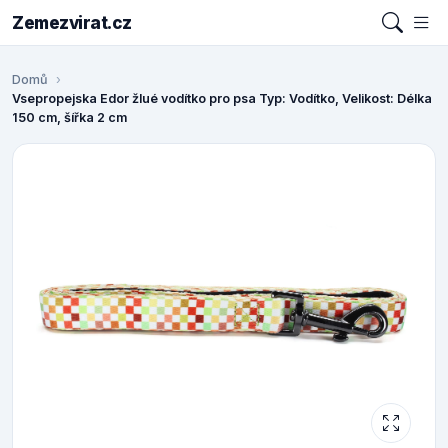
Zemezvirat.cz
Domů
Vsepropejska Edor žlué vodítko pro psa Typ: Vodítko, Velikost: Délka
150 cm, šířka 2 cm