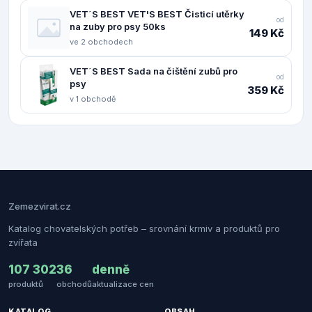
VET´S BEST VET'S BEST Čisticí utěrky
od
na zuby pro psy 50ks
149 Kč
ve 2 obchodech
VET´S BEST Sada na čištění zubů pro
od
psy
359 Kč
v 1 obchodě
Zemezvirat.cz
Katalog chovatelských potřeb – srovnání krmiv a produktů pro
zvířata
107 302
36
denně
produktů
obchodů
aktualizace cen
KATALOG
OBSAH