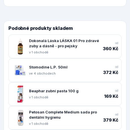
Podobné produkty skladem
Dokonalá Láska LÁSKA 01 Pro zdravé
od
zuby a dásně - pro pejsky
360 Kč
v 1 obchodě
Stomodine L.P. 50ml
od
372 Kč
ve 4 obchodech
Beaphar zubní pasta 100 g
od
169 Kč
v 1 obchodě
Petosan Complete Medium sada pro
od
dentální hygienu
379 Kč
v 1 obchodě