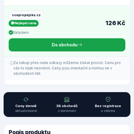
vsepropejska.cz
126 Kč
Nejlepší cena
Skladem
Do obchodu
Za nákup přes naše odkazy můžeme získat provizi. Cenu pro
vás to nijak neovlivní. Ceny jsou orientační a mohou se v
obchodech lišit.
Ceny denně
36 obchodů
Bez registrace
aktualizované
v porovnání
a zdarma
Popis produktu