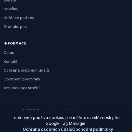
zvířata
Doplňky
Kuřácké potřeby
Granule-pes
INFORMACE
O nás
Kontakt
Ochrana osobních údajů
Obchodní podmínky
Affiliate upozornění
© 2026 Zemezvirat.cz. Všechna práva vyhrazena.
Tento web používá cookies pro měření návštěvnosti přes
Za nákup přes naše odkazy můžeme získat provizi. Cenu pro vás to
Google Tag Manager.
neovlivní.
Ochrana osobních údajů
Obchodní podmínky