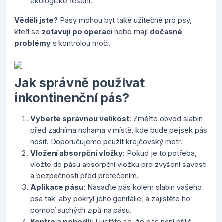
ekologické řešení.
Věděli jste?
Pásy mohou být také užitečné pro psy,
kteří se
zotavují po operaci
nebo mají
dočasné
problémy
s kontrolou moči.
Jak správně používat
inkontinenční pás?
Vyberte správnou velikost
: Změřte obvod slabin
před zadníma nohama v místě, kde bude pejsek pás
nosit. Doporučujeme použít krejčovský metr.
Vložení absorpční vložky
: Pokud je to potřeba,
vložte do pásu absorpční vložku pro zvýšení savosti
a bezpečnosti před protečením.
Aplikace pásu
: Nasaďte pás kolem slabin vašeho
psa tak, aby pokryl jeho genitálie, a zajistěte ho
pomocí suchých zipů na pásu.
Kontrola pohodlí
: Ujistěte se, že pás není příliš