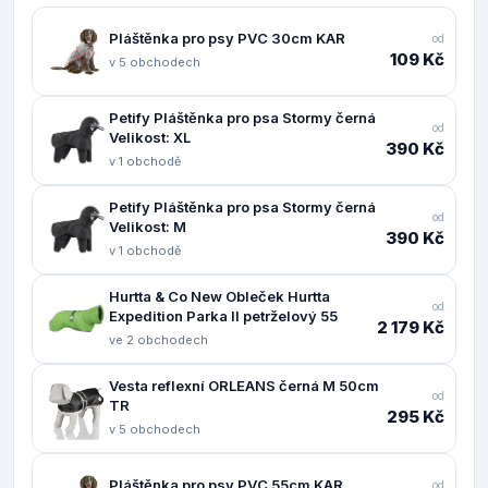
Pláštěnka pro psy PVC 30cm KAR
od
109 Kč
v 5 obchodech
Petify Pláštěnka pro psa Stormy černá
od
Velikost: XL
390 Kč
v 1 obchodě
Petify Pláštěnka pro psa Stormy černá
od
Velikost: M
390 Kč
v 1 obchodě
Hurtta & Co New Obleček Hurtta
od
Expedition Parka II petrželový 55
2 179 Kč
ve 2 obchodech
Vesta reflexní ORLEANS černá M 50cm
od
TR
295 Kč
v 5 obchodech
Pláštěnka pro psy PVC 55cm KAR
od