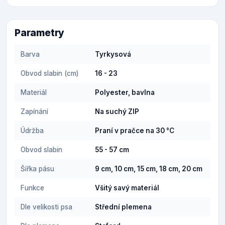
Parametry
Barva
Tyrkysová
Obvod slabin (cm)
16 - 23
Materiál
Polyester, bavlna
Zapínání
Na suchý ZIP
Údržba
Praní v pračce na 30 °C
Obvod slabin
55 - 57 cm
Šířka pásu
9 cm, 10 cm, 15 cm, 18 cm, 20 cm
Funkce
Všitý savý materiál
Dle velikosti psa
Střední plemena