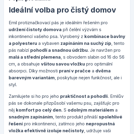
Ideální volba pro čistý domov
Emil protiznačkovací pás je ideálním řešením pro
udržení čistoty domova
při čelění výzvám s
inkontinencí vašeho psa. Vyrobený z
kombinace bavlny
a polyesteru
a vybaven
zapínáním na suchý zip
, tento
pás nabízí
pohodlí a snadnou údržbu
. Je navržen pro
malá a střední plemena
, s obvodem slabin od 16 do 56
cm, a obsahuje
všitou savou vložku
pro optimální
absorpci. Díky možnosti
praní v pračce
a
dvěma
barevným variantám
, poskytuje nejen funkčnost, ale i
styl.
Zamilujete si ho pro jeho
praktičnost a pohodlí
. Emilův
pás se dokonale přizpůsobí vašemu psu, zajišťujíc pro
něj
komfort po celý den
. S
odolným materiálem
a
snadným zapínáním
, tento produkt přináší
spolehlivé
řešení
pro inkontinenci, zatímco jeho
nepropustná
vložka efektivně izoluje nečistoty
, udržuje vaši