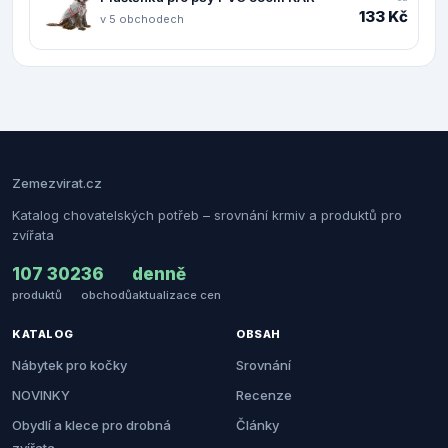
133 Kč
v 5 obchodech
Zemezvirat.cz
Katalog chovatelských potřeb – srovnání krmiv a produktů pro
zvířata
107 302
36
denně
produktů
obchodů
aktualizace cen
KATALOG
OBSAH
Nábytek pro kočky
Srovnání
NOVINKY
Recenze
Obydlí a klece pro drobná
Články