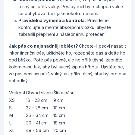
těsný ani příliš volný. Pes by měl být schopen volně
se pohybovat bez jakéhokoli omezení.
Pravidelná výměna a kontrola
: Pravidelně
kontrolujte a měňte absorpční vložku, abyste
zabránili přeplnění a následnému protečení.
Jak pás co nejsnadněji obléct?
Chcete-li psovi nasadit
inkontinenční pás, uklidněte ho, rozepněte pás a dejte ho
pod bříško. Poté pás pevně, ale ne příliš těsně, zapněte
kolem pasu tak, aby byl suchý zip na hřbetu. Ujistěte se,
že pás není ani příliš volný, ani příliš těsný, aby byl pro psa
pohodlný.
Velikost
Obvod slabin
Šířka pásu
XS
16 - 23 cm
9 cm
S
22 - 28 cm
10 cm
M
25 - 34 cm
15 cm
L
30 - 41 cm
18 cm
XL
48 - 56 cm
20 cm