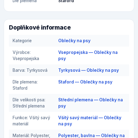
Dle plemena
Staford
Doplňkové informace
Kategorie
Oblečky na psy
Výrobce:
Vsepropejska — Oblečky na
Vsepropejska
psy
Barva: Tyrkysová
Tyrkysová — Oblečky na psy
Dle plemena:
Staford — Oblečky na psy
Staford
Dle velikosti psa:
Střední plemena — Oblečky na
Střední plemena
psy
Funkce: Všitý savý
Všitý savý materiál — Oblečky
materiál
na psy
Materiál: Polyester,
Polyester, bavlna — Oblečky na