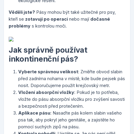
ekologické řešení.
Věděli jste?
Pásy mohou být také užitečné pro psy,
kteří se
zotavují po operaci
nebo mají
dočasné
problémy
s kontrolou moči.
Jak správně používat
inkontinenční pás?
Vyberte správnou velikost
: Změřte obvod slabin
před zadníma nohama v místě, kde bude pejsek pás
nosit. Doporučujeme použít krejčovský metr.
Vložení absorpční vložky
: Pokud je to potřeba,
vložte do pásu absorpční vložku pro zvýšení savosti
a bezpečnosti před protečením.
Aplikace pásu
: Nasaďte pás kolem slabin vašeho
psa tak, aby pokryl jeho genitálie, a zajistěte ho
pomocí suchých zipů na pásu.
Kontrola pohodlí
: Ujistěte se, že pás není příliš