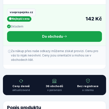
vsepropejska.cz
142 Kč
Nejlepší cena
Skladem
Do obchodu
Za nákup přes naše odkazy můžeme získat provizi. Cenu pro
vás to nijak neovlivní. Ceny jsou orientační a mohou se v
obchodech lišit.
Ceny denně
36 obchodů
Bez registrace
aktualizované
v porovnání
a zdarma
Popis produktu