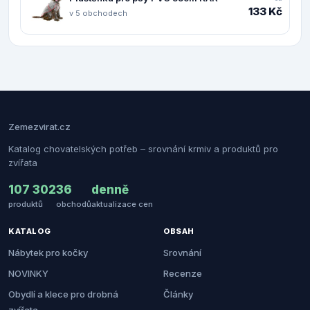
133 Kč
v 5 obchodech
Zemezvirat.cz
Katalog chovatelských potřeb – srovnání krmiv a produktů pro
zvířata
107 302
36
denně
produktů
obchodů
aktualizace cen
KATALOG
OBSAH
Nábytek pro kočky
Srovnání
NOVINKY
Recenze
Obydlí a klece pro drobná
Články