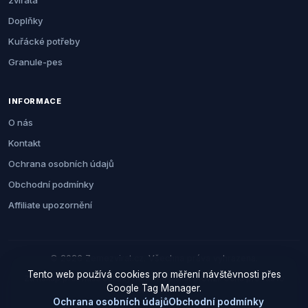
zvířata
Doplňky
Kuřácké potřeby
Granule-pes
INFORMACE
O nás
Kontakt
Ochrana osobních údajů
Obchodní podmínky
Affiliate upozornění
© 2026 Zemezvirat.cz. Všechna práva vyhrazena.
Tento web používá cookies pro měření návštěvnosti přes
Za nákup přes naše odkazy můžeme získat provizi. Cenu pro vás to
Google Tag Manager.
neovlivní.
Ochrana osobních údajů
Obchodní podmínky