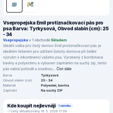
Vsepropejska Emil protiznačkovací pás pro
psa Barva: Tyrkysová, Obvod slabin (cm): 25
- 34
Vsepropejska
·
v 1 obchodě
·
Skladem
Ideální volba pro čistý domov Emil protiznačkovací pás je
ideálním řešením pro udržení čistoty domova při čelění
výzvám s inkontinencí vašeho psa. Vyrobený z kombinace
bavlny a polyesteru a vybaven zapínáním na suchý zip, tento
pás nabízí pohodlí a snadnou...
Číst dále
Barva
Tyrkysová
Obvod slabin (cm)
25 - 34
Materiál
Polyester, bavlna
Zapínání
Na suchý ZIP
Kde koupit nejlevněji
1 nabídka
Ceny aktualizovány 19. 5. 2026 17:09