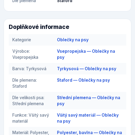
Dle plemena
Staford
Doplňkové informace
Kategorie
Oblečky na psy
Výrobce:
Vsepropejska — Oblečky na
Vsepropejska
psy
Barva: Tyrkysová
Tyrkysová — Oblečky na psy
Dle plemena:
Staford — Oblečky na psy
Staford
Dle velikosti psa:
Střední plemena — Oblečky na
Střední plemena
psy
Funkce: Všitý savý
Všitý savý materiál — Oblečky
materiál
na psy
Materiál: Polyester,
Polyester, bavlna — Oblečky na