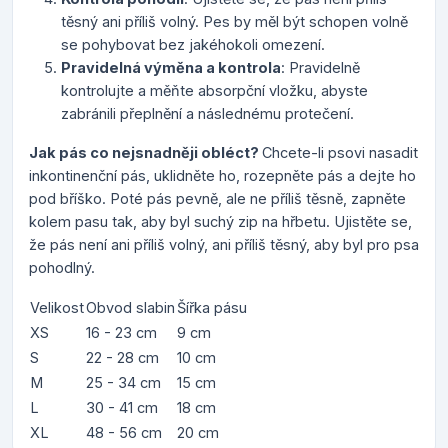
těsný ani příliš volný. Pes by měl být schopen volně
se pohybovat bez jakéhokoli omezení.
Pravidelná výměna a kontrola
: Pravidelně
kontrolujte a měňte absorpční vložku, abyste
zabránili přeplnění a následnému protečení.
Jak pás co nejsnadněji obléct?
Chcete-li psovi nasadit
inkontinenční pás, uklidněte ho, rozepněte pás a dejte ho
pod bříško. Poté pás pevně, ale ne příliš těsně, zapněte
kolem pasu tak, aby byl suchý zip na hřbetu. Ujistěte se,
že pás není ani příliš volný, ani příliš těsný, aby byl pro psa
pohodlný.
Velikost
Obvod slabin
Šířka pásu
XS
16 - 23 cm
9 cm
S
22 - 28 cm
10 cm
M
25 - 34 cm
15 cm
L
30 - 41 cm
18 cm
XL
48 - 56 cm
20 cm