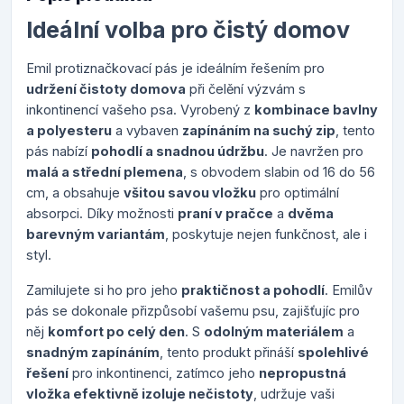
Ideální volba pro čistý domov
Emil protiznačkovací pás je ideálním řešením pro
udržení čistoty domova
při čelění výzvám s
inkontinencí vašeho psa. Vyrobený z
kombinace bavlny
a polyesteru
a vybaven
zapínáním na suchý zip
, tento
pás nabízí
pohodlí a snadnou údržbu
. Je navržen pro
malá a střední plemena
, s obvodem slabin od 16 do 56
cm, a obsahuje
všitou savou vložku
pro optimální
absorpci. Díky možnosti
praní v pračce
a
dvěma
barevným variantám
, poskytuje nejen funkčnost, ale i
styl.
Zamilujete si ho pro jeho
praktičnost a pohodlí
. Emilův
pás se dokonale přizpůsobí vašemu psu, zajišťujíc pro
něj
komfort po celý den
. S
odolným materiálem
a
snadným zapínáním
, tento produkt přináší
spolehlivé
řešení
pro inkontinenci, zatímco jeho
nepropustná
vložka efektivně izoluje nečistoty
, udržuje vaši