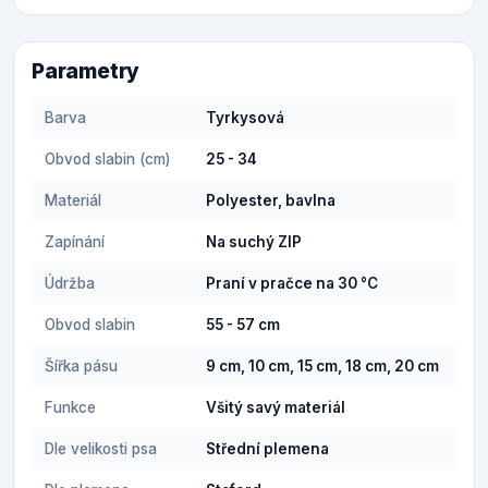
Parametry
Barva
Tyrkysová
Obvod slabin (cm)
25 - 34
Materiál
Polyester, bavlna
Zapínání
Na suchý ZIP
Údržba
Praní v pračce na 30 °C
Obvod slabin
55 - 57 cm
Šířka pásu
9 cm, 10 cm, 15 cm, 18 cm, 20 cm
Funkce
Všitý savý materiál
Dle velikosti psa
Střední plemena