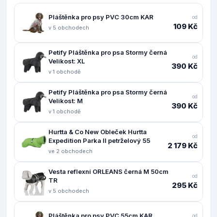
Pláštěnka pro psy PVC 30cm KAR
od
109 Kč
v 5 obchodech
Petify Pláštěnka pro psa Stormy černá
od
Velikost: XL
390 Kč
v 1 obchodě
Petify Pláštěnka pro psa Stormy černá
od
Velikost: M
390 Kč
v 1 obchodě
Hurtta & Co New Obleček Hurtta
od
Expedition Parka II petrželový 55
2 179 Kč
ve 2 obchodech
Vesta reflexní ORLEANS černá M 50cm
od
TR
295 Kč
v 5 obchodech
Pláštěnka pro psy PVC 55cm KAR
od