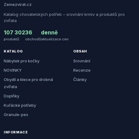
Zemezvirat.cz
Katalog chovatelských potřeb – srovnání krmiv a produktů pro
zvířata
107 302
36
denně
produktů
obchodů
aktualizace cen
KATALOG
OBSAH
Nábytek pro kočky
Srovnání
NOVINKY
Recenze
Obydlí a klece pro drobná
Články
zvířata
Doplňky
Kuřácké potřeby
Granule-pes
INFORMACE