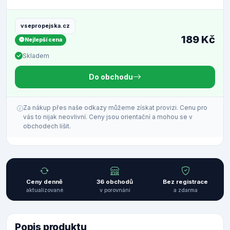
vsepropejska.cz
189 Kč
Nejlepší cena
Skladem
Do obchodu
Za nákup přes naše odkazy můžeme získat provizi. Cenu pro
vás to nijak neovlivní. Ceny jsou orientační a mohou se v
obchodech lišit.
Ceny denně
36 obchodů
Bez registrace
aktualizované
v porovnání
a zdarma
Popis produktu