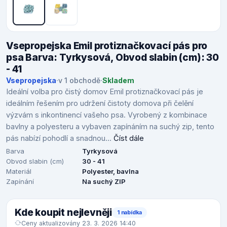
Vsepropejska Emil protiznačkovací pás pro
psa Barva: Tyrkysová, Obvod slabin (cm): 30
- 41
Vsepropejska
·
v 1 obchodě
·
Skladem
Ideální volba pro čistý domov Emil protiznačkovací pás je
ideálním řešením pro udržení čistoty domova při čelění
výzvám s inkontinencí vašeho psa. Vyrobený z kombinace
bavlny a polyesteru a vybaven zapínáním na suchý zip, tento
pás nabízí pohodlí a snadnou...
Číst dále
Barva
Tyrkysová
Obvod slabin (cm)
30 - 41
Materiál
Polyester, bavlna
Zapínání
Na suchý ZIP
Kde koupit nejlevněji
1 nabídka
Ceny aktualizovány 23. 3. 2026 14:40