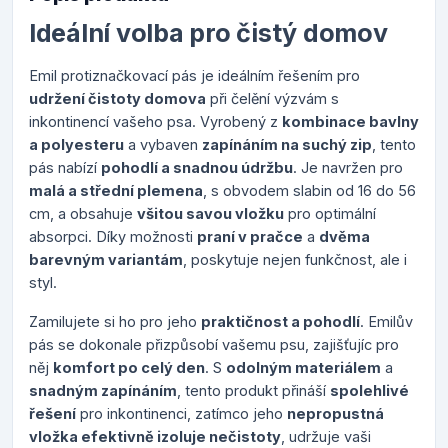
Ideální volba pro čistý domov
Emil protiznačkovací pás je ideálním řešením pro
udržení čistoty domova
při čelění výzvám s
inkontinencí vašeho psa. Vyrobený z
kombinace bavlny
a polyesteru
a vybaven
zapínáním na suchý zip
, tento
pás nabízí
pohodlí a snadnou údržbu
. Je navržen pro
malá a střední plemena
, s obvodem slabin od 16 do 56
cm, a obsahuje
všitou savou vložku
pro optimální
absorpci. Díky možnosti
praní v pračce
a
dvěma
barevným variantám
, poskytuje nejen funkčnost, ale i
styl.
Zamilujete si ho pro jeho
praktičnost a pohodlí
. Emilův
pás se dokonale přizpůsobí vašemu psu, zajišťujíc pro
něj
komfort po celý den
. S
odolným materiálem
a
snadným zapínáním
, tento produkt přináší
spolehlivé
řešení
pro inkontinenci, zatímco jeho
nepropustná
vložka efektivně izoluje nečistoty
, udržuje vaši