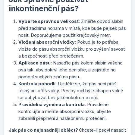
inkontinenční pás?
Vyberte správnou velikost
: Změřte obvod slabin
před zadníma nohama v místě, kde bude pejsek pás
nosit. Doporučujeme použít krejčovský metr.
Vložení absorpční vložky
: Pokud je to potřeba,
vložte do pásu absorpční vložku pro zvýšení savosti
a bezpečnosti před protečením.
Aplikace pásu
: Nasaďte pás kolem slabin vašeho
psa tak, aby pokryl jeho genitálie, a zajistěte ho
pomocí suchých zipů na pásu.
Kontrola pohodlí
: Ujistěte se, že pás není příliš
těsný ani příliš volný. Pes by měl být schopen volně
se pohybovat bez jakéhokoli omezení.
Pravidelná výměna a kontrola
: Pravidelně
kontrolujte a měňte absorpční vložku, abyste
zabránili přeplnění a následnému protečení.
Jak pás co nejsnadněji obléct?
Chcete-li psovi nasadit