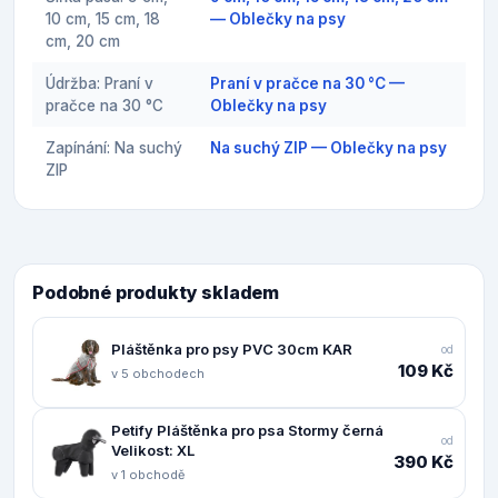
10 cm, 15 cm, 18
— Oblečky na psy
cm, 20 cm
Údržba: Praní v
Praní v pračce na 30 °C —
pračce na 30 °C
Oblečky na psy
Zapínání: Na suchý
Na suchý ZIP — Oblečky na psy
ZIP
Podobné produkty skladem
Pláštěnka pro psy PVC 30cm KAR
od
109 Kč
v 5 obchodech
Petify Pláštěnka pro psa Stormy černá
od
Velikost: XL
390 Kč
v 1 obchodě