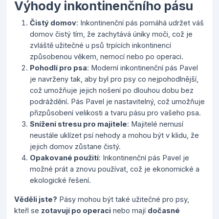
Výhody inkontinenčního pásu
Čistý domov
: Inkontinenční pás pomáhá udržet váš
domov čistý tím, že zachytává úniky moči, což je
zvláště užitečné u psů trpících inkontinencí
způsobenou věkem, nemocí nebo po operaci.
Pohodlí pro psa
: Moderní inkontinenční pás Pavel
je navrženy tak, aby byl pro psy co nejpohodlnější,
což umožňuje jejich nošení po dlouhou dobu bez
podráždění. Pás Pavel je nastavitelný, což umožňuje
přizpůsobení velikosti a tvaru pásu pro vašeho psa.
Snížení stresu pro majitele
: Majitelé nemusí
neustále uklízet psí nehody a mohou být v klidu, že
jejich domov zůstane čistý.
Opakované použití
: Inkontinenční pás Pavel je
možné prát a znovu používat, což je ekonomické a
ekologické řešení.
Věděli jste?
Pásy mohou být také užitečné pro psy,
kteří se
zotavují po operaci
nebo mají
dočasné