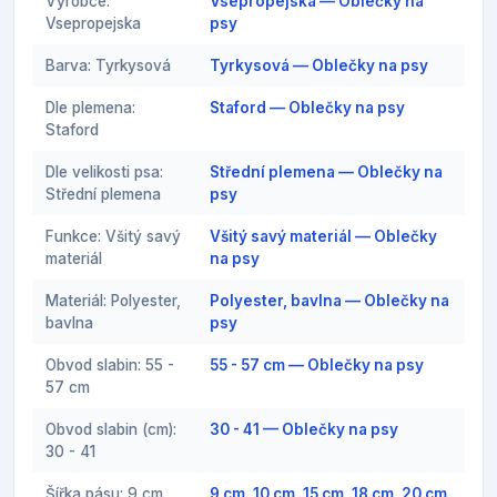
Výrobce:
Vsepropejska — Oblečky na
Vsepropejska
psy
Barva: Tyrkysová
Tyrkysová — Oblečky na psy
Dle plemena:
Staford — Oblečky na psy
Staford
Dle velikosti psa:
Střední plemena — Oblečky na
Střední plemena
psy
Funkce: Všitý savý
Všitý savý materiál — Oblečky
materiál
na psy
Materiál: Polyester,
Polyester, bavlna — Oblečky na
bavlna
psy
Obvod slabin: 55 -
55 - 57 cm — Oblečky na psy
57 cm
Obvod slabin (cm):
30 - 41 — Oblečky na psy
30 - 41
Šířka pásu: 9 cm,
9 cm, 10 cm, 15 cm, 18 cm, 20 cm