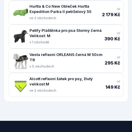
Hurtta & Co New Obleček Hurtta
od
Expedition Parka II petrželový 55
2 179 Kč
ve 2 obchodech
Petify Pláštěnka pro psa Stormy černá
od
Velikost: M
390 Kč
v 1 obchodě
Vesta reflexní ORLEANS černá M 50cm
od
TR
295 Kč
v 5 obchodech
Alcott reflexní šátek pro psy, žlutý
od
velikost M
149 Kč
ve 2 obchodech