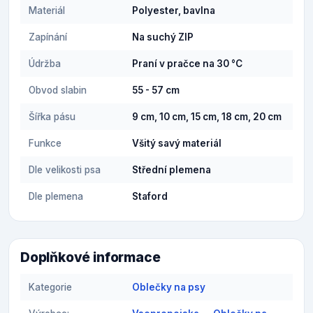
Materiál
Polyester, bavlna
Zapínání
Na suchý ZIP
Údržba
Praní v pračce na 30 °C
Obvod slabin
55 - 57 cm
Šířka pásu
9 cm, 10 cm, 15 cm, 18 cm, 20 cm
Funkce
Všitý savý materiál
Dle velikosti psa
Střední plemena
Dle plemena
Staford
Doplňkové informace
Kategorie
Oblečky na psy