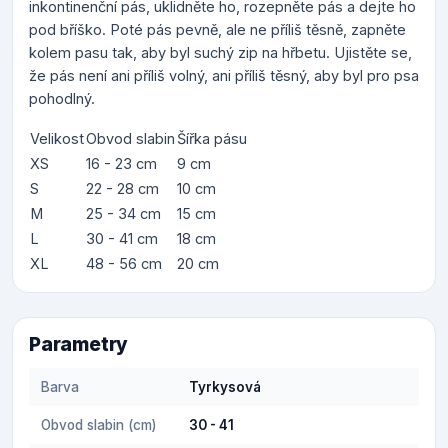
inkontinenční pás, uklidněte ho, rozepněte pás a dejte ho
pod bříško. Poté pás pevně, ale ne příliš těsně, zapněte
kolem pasu tak, aby byl suchý zip na hřbetu. Ujistěte se,
že pás není ani příliš volný, ani příliš těsný, aby byl pro psa
pohodlný.
Velikost
Obvod slabin
Šířka pásu
XS
16 - 23 cm
9 cm
S
22 - 28 cm
10 cm
M
25 - 34 cm
15 cm
L
30 - 41 cm
18 cm
XL
48 - 56 cm
20 cm
Parametry
Barva
Tyrkysová
Obvod slabin (cm)
30 - 41