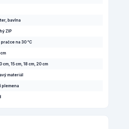
ter, bavlna
hý ZIP
v pračce na 30 °C
7 cm
0 cm, 15 cm, 18 cm, 20 cm
savý materiál
í plemena
d