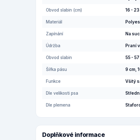
Obvod slabin (cm)
16 - 23
Materiál
Polyes
Zapínání
Na suc
Údržba
Praní 
Obvod slabin
55 - 5
Šířka pásu
9 cm, 1
Funkce
Všitý 
Dle velikosti psa
Středn
Dle plemena
Stafor
Doplňkové informace