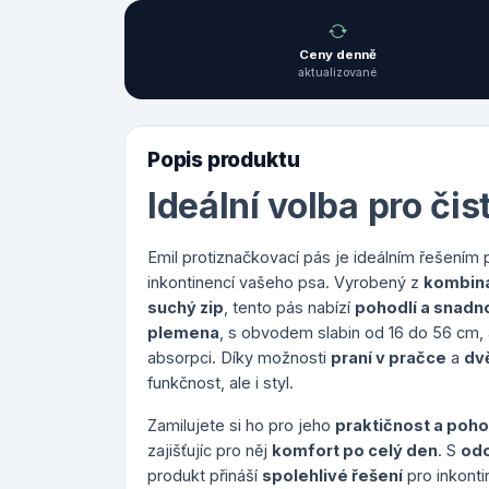
Ceny denně
aktualizované
Popis produktu
Ideální volba pro či
Emil protiznačkovací pás je ideálním řešením
inkontinencí vašeho psa. Vyrobený z
kombina
suchý zip
, tento pás nabízí
pohodlí a snadn
plemena
, s obvodem slabin od 16 do 56 cm,
absorpci. Díky možnosti
praní v pračce
a
dv
funkčnost, ale i styl.
Zamilujete si ho pro jeho
praktičnost a poho
zajišťujíc pro něj
komfort po celý den
. S
odo
produkt přináší
spolehlivé řešení
pro inkonti