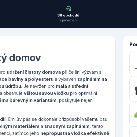
36 obchodů
v porovnání
Po
stý domov
 pro
udržení čistoty domova
při čelění výzvám s
ce bavlny a polyesteru
a vybaven
zapínáním na
ou údržbu
. Je navržen pro
malá a střední
 a obsahuje
všitou savou vložku
pro optimální
ěma barevným variantám
, poskytuje nejen
dlí
. Emilův pás se dokonale přizpůsobí vašemu psu,
lným materiálem
a
snadným zapínáním
, tento
nenci, zatímco jeho
nepropustná vložka efektivně