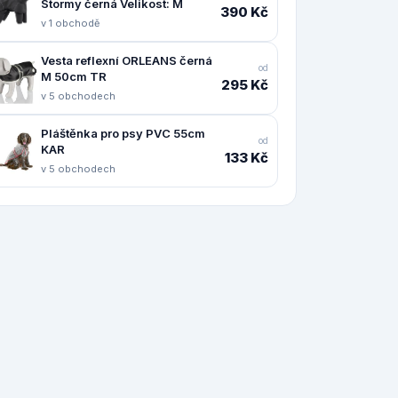
Stormy černá Velikost: M
390 Kč
v 1 obchodě
Vesta reflexní ORLEANS černá
od
M 50cm TR
295 Kč
v 5 obchodech
Pláštěnka pro psy PVC 55cm
od
KAR
133 Kč
v 5 obchodech