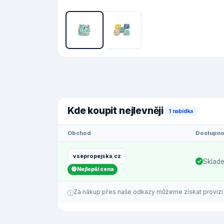
Kde koupit nejlevněji
1 nabídka
Obchod
Dostupno
vsepropejska.cz
Sklad
Nejlepší cena
Za nákup přes naše odkazy můžeme získat provizi. C