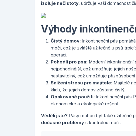
izoluje nečistoty
, udržuje vaši domácnost č
Výhody inkontinenč
Čistý domov
: Inkontinenční pás pomáhá
moči, což je zvláště užitečné u psů trp
operaci.
Pohodlí pro psa
: Moderní inkontinenční 
nejpohodlnější, což umožňuje jejich noš
nastavitelný, což umožňuje přizpůsobení 
Snížení stresu pro majitele
: Majitelé 
klidu, že jejich domov zůstane čistý.
Opakované použití
: Inkontinenční pás 
ekonomické a ekologické řešení.
Věděli jste?
Pásy mohou být také užitečné pr
dočasné problémy
s kontrolou moči.