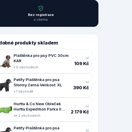
Bez registrace
a zdarma
dobné produkty skladem
Pláštěnka pro psy PVC 30cm
od
KAR
109 Kč
v 5 obchodech
Petify Pláštěnka pro psa
od
Stormy černá Velikost: XL
390 Kč
v 1 obchodě
Hurtta & Co New Obleček
od
Hurtta Expedition Parka II
2 179 Kč
petrželový 55
ve 2 obchodech
Petify Pláštěnka pro psa
od