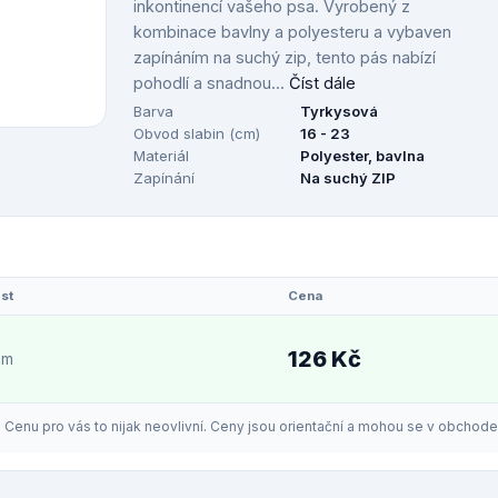
inkontinencí vašeho psa. Vyrobený z
kombinace bavlny a polyesteru a vybaven
zapínáním na suchý zip, tento pás nabízí
pohodlí a snadnou...
Číst dále
Barva
Tyrkysová
Obvod slabin (cm)
16 - 23
Materiál
Polyester, bavlna
Zapínání
Na suchý ZIP
st
Cena
126 Kč
em
enu pro vás to nijak neovlivní. Ceny jsou orientační a mohou se v obchodech