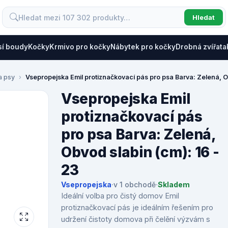
Hledat
sí boudy
Kočky
Krmivo pro kočky
Nábytek pro kočky
Drobná zvířata
a psy
Vsepropejska Emil protiznačkovací pás pro psa Barva: Zelená, O
Vsepropejska Emil
protiznačkovací pás
pro psa Barva: Zelená,
Obvod slabin (cm): 16 -
23
Vsepropejska
·
v 1 obchodě
·
Skladem
Ideální volba pro čistý domov Emil
protiznačkovací pás je ideálním řešením pro
udržení čistoty domova při čelění výzvám s