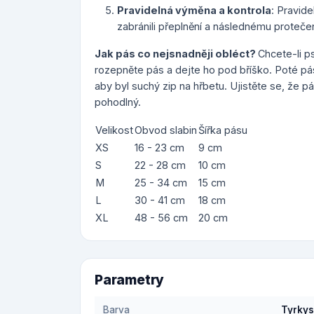
Pravidelná výměna a kontrola
: Pravid
zabránili přeplnění a následnému protečen
Jak pás co nejsnadněji obléct?
Chcete-li ps
rozepněte pás a dejte ho pod bříško. Poté pás
aby byl suchý zip na hřbetu. Ujistěte se, že pás 
pohodlný.
Velikost
Obvod slabin
Šířka pásu
XS
16 - 23 cm
9 cm
S
22 - 28 cm
10 cm
M
25 - 34 cm
15 cm
L
30 - 41 cm
18 cm
XL
48 - 56 cm
20 cm
Parametry
Barva
Tyrky