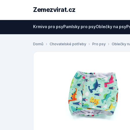
Zemezvirat.cz
Krmivo pro psy
Pamlsky pro psy
Oblečky na psy
P
Domů
Chovatelské potřeby
Pro psy
Oblečky n