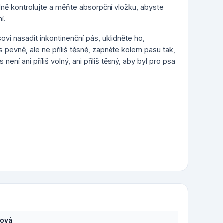
elně kontrolujte a měňte absorpční vložku, abyste
í.
ovi nasadit inkontinenční pás, uklidněte ho,
 pevně, ale ne příliš těsně, zapněte kolem pasu tak,
není ani příliš volný, ani příliš těsný, aby byl pro psa
sová