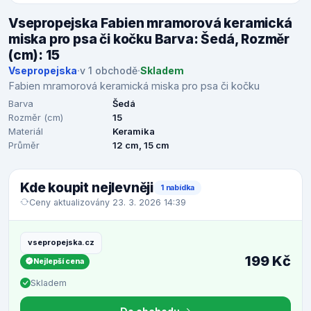
Vsepropejska Fabien mramorová keramická
miska pro psa či kočku Barva: Šedá, Rozměr
(cm): 15
Vsepropejska
·
v 1 obchodě
·
Skladem
Fabien mramorová keramická miska pro psa či kočku
Barva
Šedá
Rozměr (cm)
15
Materiál
Keramika
Průměr
12 cm, 15 cm
Kde koupit nejlevněji
1 nabídka
Ceny aktualizovány 23. 3. 2026 14:39
vsepropejska.cz
199 Kč
Nejlepší cena
Skladem