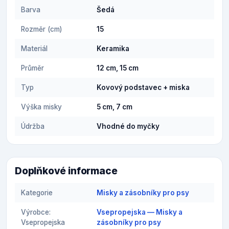
Barva
Šedá
Rozměr (cm)
15
Materiál
Keramika
Průměr
12 cm, 15 cm
Typ
Kovový podstavec + miska
Výška misky
5 cm, 7 cm
Údržba
Vhodné do myčky
Doplňkové informace
Kategorie
Misky a zásobníky pro psy
Výrobce:
Vsepropejska — Misky a
Vsepropejska
zásobníky pro psy