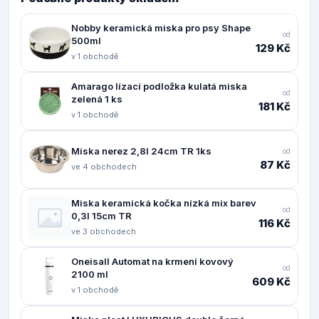
Nobby keramická miska pro psy Shape
od
500ml
129 Kč
v 1 obchodě
Amarago lízací podložka kulatá miska
od
zelená 1 ks
181 Kč
v 1 obchodě
Miska nerez 2,8l 24cm TR 1ks
od
87 Kč
ve 4 obchodech
Miska keramická kočka nízká mix barev
od
0,3l 15cm TR
116 Kč
ve 3 obchodech
Oneisall Automat na krmení kovový
od
2100 ml
609 Kč
v 1 obchodě