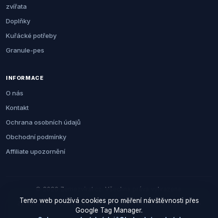
zvířata
Doplňky
Kuřácké potřeby
Granule-pes
INFORMACE
O nás
Kontakt
Ochrana osobních údajů
Obchodní podmínky
Affiliate upozornění
© 2026 Zemezvirat.cz. Všechna práva vyhrazena.
Tento web používá cookies pro měření návštěvnosti přes
Za nákup přes naše odkazy můžeme získat provizi. Cenu pro vás to
Google Tag Manager.
neovlivní.