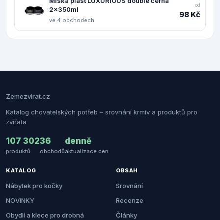
Miska plast LUXURIOUS double černá
od
2x350ml
98 Kč
ve 4 obchodech
Zemezvirat.cz
Katalog chovatelských potřeb – srovnání krmiv a produktů pro
zvířata
107 302
36
denně
produktů
obchodů
aktualizace cen
KATALOG
OBSAH
Nábytek pro kočky
Srovnání
NOVINKY
Recenze
Obydlí a klece pro drobná
Články