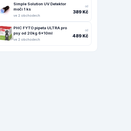
Simple Solution UV Detektor
od
moči 1 ks
389 Kč
ve 2 obchodech
PHC FYTO pipeta ULTRA pro
od
psy od 20kg 6x10ml
489 Kč
ve 2 obchodech