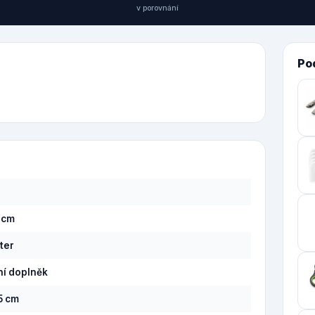
v porovnání
Po
1 cm
ter
ní doplněk
,5 cm