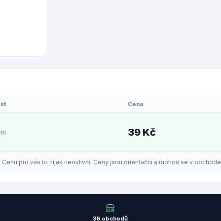
st
Cena
39 Kč
em
enu pro vás to nijak neovlivní. Ceny jsou orientační a mohou se v obchodech
36 obchodů