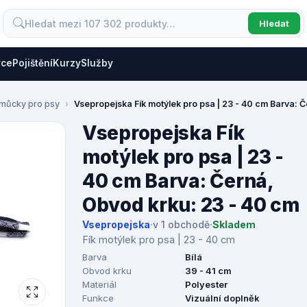
Hledat
vce
Pojištění
Kurzy
Služby
omůcky pro psy
Vsepropejska Fík motýlek pro psa | 23 - 40 cm Barva: 
Vsepropejska Fík
motýlek pro psa | 23 -
40 cm Barva: Černá,
Obvod krku: 23 - 40 cm
Vsepropejska
·
v 1 obchodě
·
Skladem
Fík motýlek pro psa | 23 - 40 cm
Barva
Bílá
Obvod krku
39 - 41 cm
Materiál
Polyester
Funkce
Vizuální doplněk