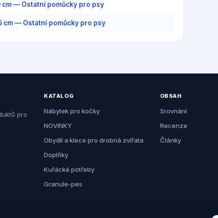
0 cm — Ostatní pomůcky pro psy
,5 cm — Ostatní pomůcky pro psy
KATALOG
OBSAH
Nábytek pro kočky
Srovnání
duktů pro
NOVINKY
Recenze
Obydlí a klece pro drobná zvířata
Články
Doplňky
Kuřácké potřeby
Granule-pes