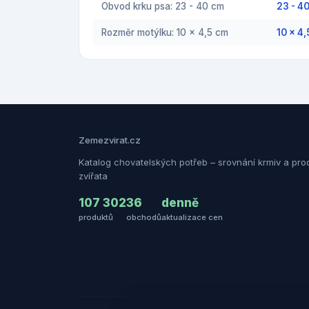
Obvod krku psa: 23 - 40 cm
23 - 4
Rozměr motýlku: 10 x 4,5 cm
10 x 4
Zemezvirat.cz
Katalog chovatelských potřeb – srovnání krmiv a pro
zvířata
107 302
36
denně
produktů
obchodů
aktualizace cen