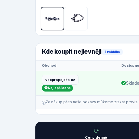
Kde koupit nejlevněji
1 nabídka
Obchod
Dostupno
vsepropejska.cz
Sklad
Nejlepší cena
Za nákup přes naše odkazy můžeme získat provizi. C
Ceny denně