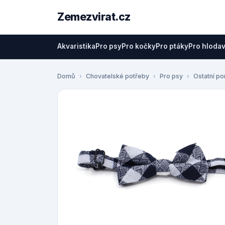
Zemezvirat.cz
Akvaristika
Pro psy
Pro kočky
Pro ptáky
Pro hloda
Domů
Chovatelské potřeby
Pro psy
Ostatní p