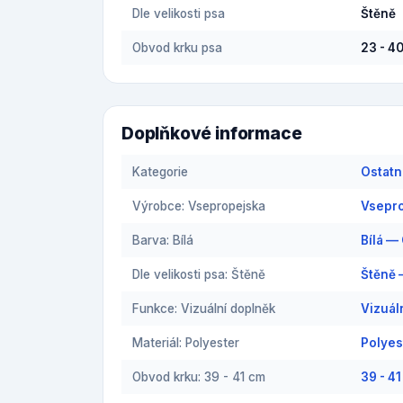
Dle velikosti psa
Štěně
Obvod krku psa
23 - 4
Doplňkové informace
Kategorie
Ostatn
Výrobce: Vsepropejska
Vsepro
Barva: Bílá
Bílá —
Dle velikosti psa: Štěně
Štěně 
Funkce: Vizuální doplněk
Vizuál
Materiál: Polyester
Polyes
Obvod krku: 39 - 41 cm
39 - 4