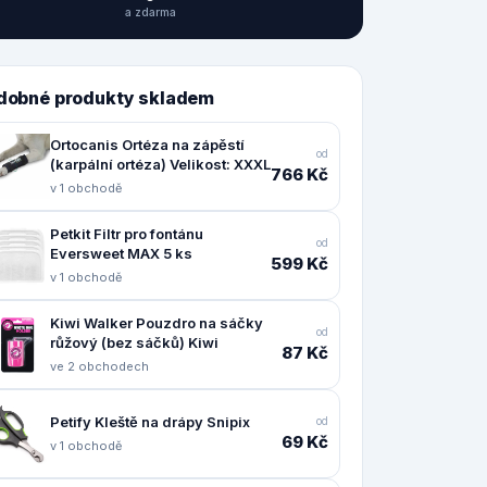
a zdarma
dobné produkty skladem
Ortocanis Ortéza na zápěstí
od
(karpální ortéza) Velikost: XXXL
766 Kč
v 1 obchodě
Petkit Filtr pro fontánu
od
Eversweet MAX 5 ks
599 Kč
v 1 obchodě
Kiwi Walker Pouzdro na sáčky
od
růžový (bez sáčků) Kiwi
87 Kč
ve 2 obchodech
Petify Kleště na drápy Snipix
od
69 Kč
v 1 obchodě