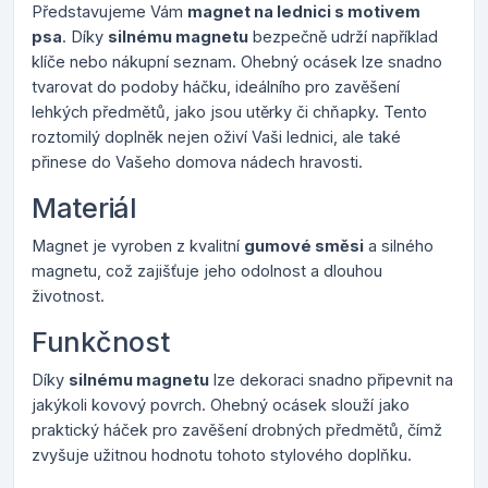
Představujeme Vám
magnet na lednici s motivem
psa
. Díky
silnému magnetu
bezpečně udrží například
klíče nebo nákupní seznam. Ohebný ocásek lze snadno
tvarovat do podoby háčku, ideálního pro zavěšení
lehkých předmětů, jako jsou utěrky či chňapky. Tento
roztomilý doplněk nejen oživí Vaši lednici, ale také
přinese do Vašeho domova nádech hravosti.
Materiál
Magnet je vyroben z kvalitní
gumové směsi
a silného
magnetu, což zajišťuje jeho odolnost a dlouhou
životnost.
Funkčnost
Díky
silnému magnetu
lze dekoraci snadno připevnit na
jakýkoli kovový povrch. Ohebný ocásek slouží jako
praktický háček pro zavěšení drobných předmětů, čímž
zvyšuje užitnou hodnotu tohoto stylového doplňku.