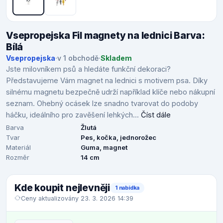
Vsepropejska Fil magnety na lednici Barva:
Bílá
Vsepropejska
·
v 1 obchodě
·
Skladem
Jste milovníkem psů a hledáte funkční dekoraci?
Představujeme Vám magnet na lednici s motivem psa. Díky
silnému magnetu bezpečně udrží například klíče nebo nákupní
seznam. Ohebný ocásek lze snadno tvarovat do podoby
háčku, ideálního pro zavěšení lehkých...
Číst dále
Barva
Žlutá
Tvar
Pes, kočka, jednorožec
Materiál
Guma, magnet
Rozměr
14 cm
Kde koupit nejlevněji
1 nabídka
Ceny aktualizovány 23. 3. 2026 14:39