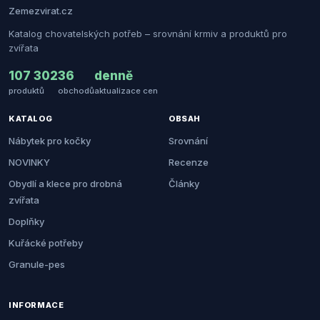
Zemezvirat.cz
Katalog chovatelských potřeb – srovnání krmiv a produktů pro
zvířata
107 302
36
denně
produktů
obchodů
aktualizace cen
KATALOG
OBSAH
Nábytek pro kočky
Srovnání
NOVINKY
Recenze
Obydlí a klece pro drobná
Články
zvířata
Doplňky
Kuřácké potřeby
Granule-pes
INFORMACE