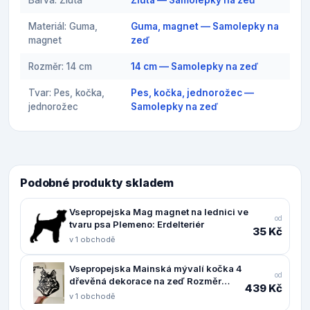
Materiál: Guma,
Guma, magnet — Samolepky na
magnet
zeď
Rozměr: 14 cm
14 cm — Samolepky na zeď
Tvar: Pes, kočka,
Pes, kočka, jednorožec —
jednorožec
Samolepky na zeď
Podobné produkty skladem
Vsepropejska Mag magnet na lednici ve
od
tvaru psa Plemeno: Erdelteriér
35 Kč
v 1 obchodě
Vsepropejska Mainská mývalí kočka 4
od
dřevěná dekorace na zeď Rozměr
439 Kč
(cm): 38 x 30
v 1 obchodě