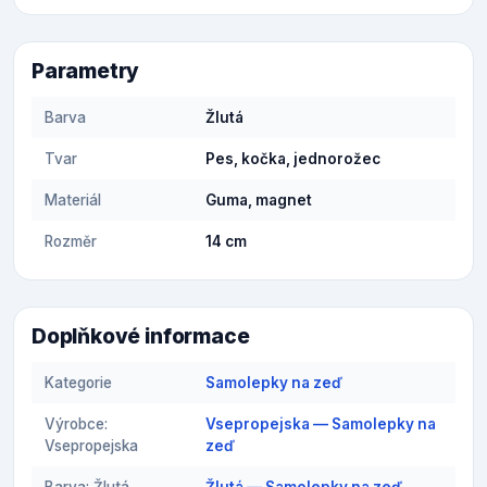
Parametry
Barva
Žlutá
Tvar
Pes, kočka, jednorožec
Materiál
Guma, magnet
Rozměr
14 cm
Doplňkové informace
Kategorie
Samolepky na zeď
Výrobce:
Vsepropejska — Samolepky na
Vsepropejska
zeď
Barva: Žlutá
Žlutá — Samolepky na zeď