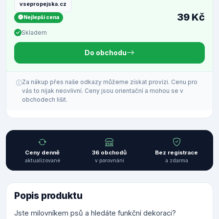
vsepropejska.cz
39 Kč
Nejlepší cena
Skladem
Do obchodu
Za nákup přes naše odkazy můžeme získat provizi. Cenu pro
vás to nijak neovlivní. Ceny jsou orientační a mohou se v
obchodech lišit.
Ceny denně
36 obchodů
Bez registrace
aktualizované
v porovnání
a zdarma
Popis produktu
Jste milovníkem psů a hledáte funkční dekoraci?