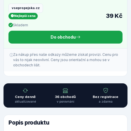
vsepropejska.cz
39 Kč
Nejlepší cena
Skladem
Do obchodu
Za nákup přes naše odkazy můžeme získat provizi. Cenu pro
vás to nijak neovlivní. Ceny jsou orientační a mohou se v
obchodech lišit.
Ceny denně
36 obchodů
Bez registrace
aktualizované
v porovnání
a zdarma
Popis produktu