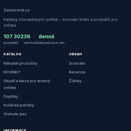
Zemezvirat.cz
Katalog chovatelských potřeb – srovnání krmiv a produktů pro
zvířata
107 302
36
denně
produktů
obchodů
aktualizace cen
KATALOG
OBSAH
Nábytek pro kočky
Srovnání
NOVINKY
Recenze
Obydlí a klece pro drobná
Články
zvířata
Doplňky
Kuřácké potřeby
Granule-pes
INFORMACE