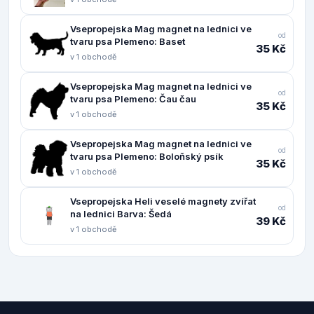
Vsepropejska Mag magnet na lednici ve
od
tvaru psa Plemeno: Baset
35 Kč
v 1 obchodě
Vsepropejska Mag magnet na lednici ve
od
tvaru psa Plemeno: Čau čau
35 Kč
v 1 obchodě
Vsepropejska Mag magnet na lednici ve
od
tvaru psa Plemeno: Boloňský psík
35 Kč
v 1 obchodě
Vsepropejska Heli veselé magnety zvířat
od
na lednici Barva: Šedá
39 Kč
v 1 obchodě