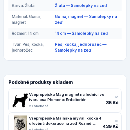
Barva: Žlutá
Žlutá — Samolepky na zeď
Materiál: Guma,
Guma, magnet — Samolepky na
magnet
zeď
Rozměr: 14 cm
14 cm — Samolepky na zeď
Tvar: Pes, kočka,
Pes, kočka, jednorožec —
jednorožec
Samolepky na zeď
Podobné produkty skladem
Vsepropejska Mag magnet na lednici ve
od
tvaru psa Plemeno: Erdelteriér
35 Kč
v 1 obchodě
Vsepropejska Mainská mývalí kočka 4
od
dřevěná dekorace na zeď Rozměr
439 Kč
(cm): 38 x 30
v 1 obchodě