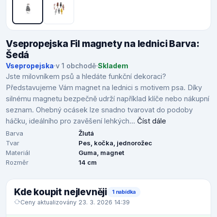
Vsepropejska Fil magnety na lednici Barva:
Šedá
Vsepropejska
·
v 1 obchodě
·
Skladem
Jste milovníkem psů a hledáte funkční dekoraci?
Představujeme Vám magnet na lednici s motivem psa. Díky
silnému magnetu bezpečně udrží například klíče nebo nákupní
seznam. Ohebný ocásek lze snadno tvarovat do podoby
háčku, ideálního pro zavěšení lehkých...
Číst dále
Barva
Žlutá
Tvar
Pes, kočka, jednorožec
Materiál
Guma, magnet
Rozměr
14 cm
Kde koupit nejlevněji
1 nabídka
Ceny aktualizovány 23. 3. 2026 14:39