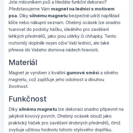
Jste milovníkem psů a hledáte funkční dekoraci?
Představujeme Vám
magnet na lednici s motivem
psa
. Díky
silnému magnetu
bezpečně udrží například
klíče nebo nákupní seznam. Ohebný ocásek lze snadno
tvarovat do podoby háčku, ideálního pro zavěšení
lehkých předmětů, jako jsou utěrky či chňapky. Tento
roztomilý doplněk nejen oživí Vaši lednici, ale také
přinese do Vašeho domova nádech hravosti.
Materiál
Magnet je vyroben z kvalitní
gumové směsi
a silného
magnetu, což zajišťuje jeho odolnost a dlouhou
životnost.
Funkčnost
Díky
silnému magnetu
lze dekoraci snadno připevnit na
jakýkoli kovový povrch. Ohebný ocásek slouží jako
praktický háček pro zavěšení drobných předmětů, čímž
zvyšuje užitnou hodnotu tohoto stylového doplňku.