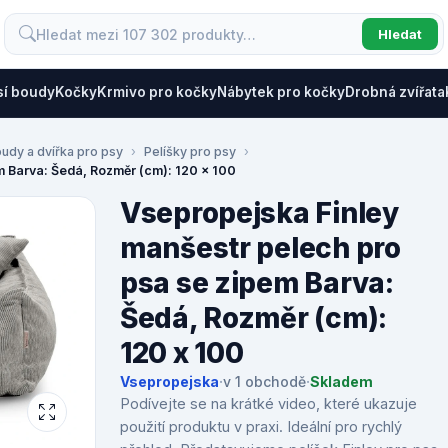
Hledat
sí boudy
Kočky
Krmivo pro kočky
Nábytek pro kočky
Drobná zvířata
oudy a dvířka pro psy
Pelíšky pro psy
m Barva: Šedá, Rozměr (cm): 120 x 100
Vsepropejska Finley
manšestr pelech pro
psa se zipem Barva:
Šedá, Rozměr (cm):
120 x 100
Vsepropejska
·
v 1 obchodě
·
Skladem
Podívejte se na krátké video, které ukazuje
použití produktu v praxi. Ideální pro rychlý