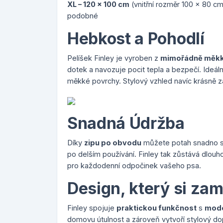
XL – 120 x 100 cm
(vnitřní rozměr 100 x 80 c
podobné
Hebkost a Pohodlí
Pelíšek Finley je vyroben z
mimořádně měkk
dotek a navozuje pocit tepla a bezpečí. Ideální 
měkké povrchy. Stylový vzhled navíc krásně z
Snadná Údržba
Díky
zipu po obvodu
můžete potah snadno sun
po delším používání. Finley tak zůstává dlouh
pro každodenní odpočinek vašeho psa.
Design, který si zam
Finley spojuje
praktickou funkčnost
s
mode
domovu útulnost a zároveň vytvoří stylový dop