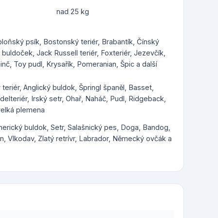
nad 25 kg
Boloňský psík, Bostonský teriér, Brabantík, Čínský
uldoček, Jack Russell teriér, Foxteriér, Jezevčík,
inč, Toy pudl, Krysařík, Pomeranian, Špic a další
 teriér, Anglický buldok, Špringl španěl, Basset,
rdelteriér, Irský setr, Ohař, Naháč, Pudl, Ridgeback,
 velká plemena
Americký buldok, Setr, Salašnický pes, Doga, Bandog,
, Vlkodav, Zlatý retrívr, Labrador, Německý ovčák a