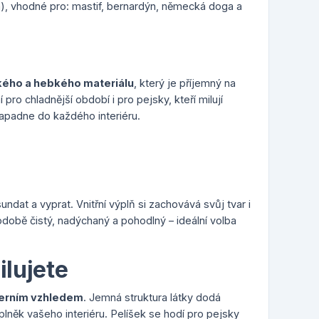
m), vhodné pro: mastif, bernardýn, německá doga a
ého a hebkého materiálu
, který je příjemný na
pro chladnější období i pro pejsky, kteří milují
apadne do každého interiéru.
dat a vyprat. Vnitřní výplň si zachovává svůj tvar i
odobě čistý, nadýchaný a pohodlný – ideální volba
ilujete
rním vzhledem
. Jemná struktura látky dodá
lněk vašeho interiéru. Pelíšek se hodí pro pejsky