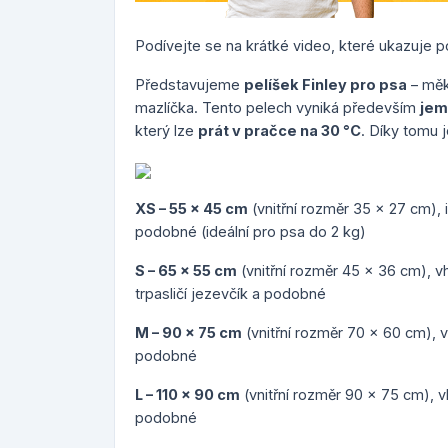
Podívejte se na krátké video, které ukazuje pou
Představujeme
pelíšek Finley pro psa
– měk
mazlíčka. Tento pelech vyniká především
jem
který lze
prát v pračce na 30 °C
. Díky tomu 
XS – 55 x 45 cm
(vnitřní rozměr 35 x 27 cm), i
podobné (ideální pro psa do 2 kg)
S – 65 x 55 cm
(vnitřní rozměr 45 x 36 cm), vh
trpasličí jezevčík a podobné
M – 90 x 75 cm
(vnitřní rozměr 70 x 60 cm), v
podobné
L – 110 x 90 cm
(vnitřní rozměr 90 x 75 cm), v
podobné