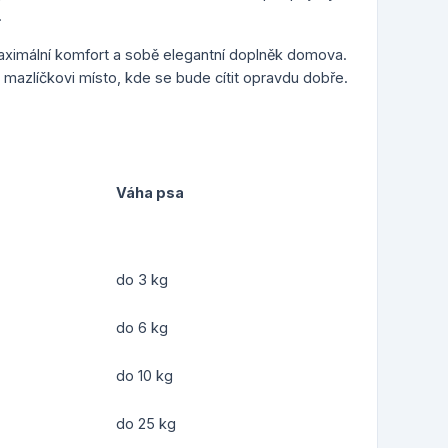
.
ximální komfort a sobě elegantní doplněk domova.
 mazlíčkovi místo, kde se bude cítit opravdu dobře.
Váha psa
do 3 kg
do 6 kg
do 10 kg
do 25 kg