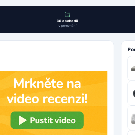
36 obchodů
v porovnání
Po