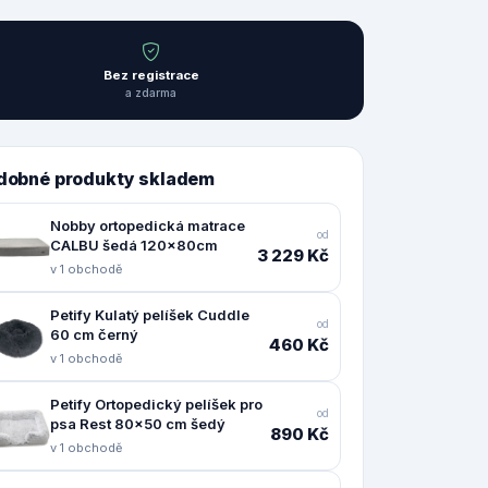
Bez registrace
a zdarma
dobné produkty skladem
Nobby ortopedická matrace
od
CALBU šedá 120x80cm
3 229 Kč
v 1 obchodě
Petify Kulatý pelíšek Cuddle
od
60 cm černý
460 Kč
v 1 obchodě
Petify Ortopedický pelíšek pro
od
psa Rest 80x50 cm šedý
890 Kč
v 1 obchodě