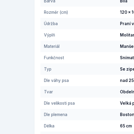
Barva
Bílá
Rozměr (cm)
120 x 
Údržba
Praní 
Výplň
Molita
Materiál
Manše
Funkčnost
Snímat
Typ
Se zi
Dle váhy psa
nad 25
Tvar
Obdel
Dle velikosti psa
Velká 
Dle plemena
Boston
Délka
65 cm