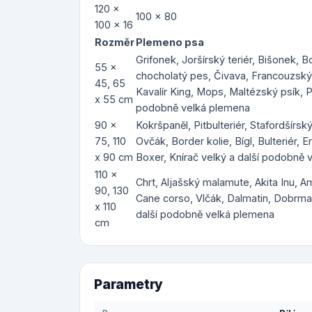
120 x
100 x 80
100 x 16
Rozměr
Plemeno psa
Grifonek, Joršírský teriér, Bišonek, 
55 x
chocholatý pes, Čivava, Francouzský b
45, 65
Kavalír King, Mops, Maltézský psík, P
x 55 cm
podobně velká plemena
90 x
Kokršpaněl, Pitbulteriér, Stafordšírský
75, 110
Ovčák, Border kolie, Bígl, Bulteriér, E
x 90 cm
Boxer, Knírač velký a další podobně
110 x
Chrt, Aljašský malamute, Akita Inu, 
90, 130
Cane corso, Vlčák, Dalmatin, Dobrman
x 110
další podobně velká plemena
cm
Parametry