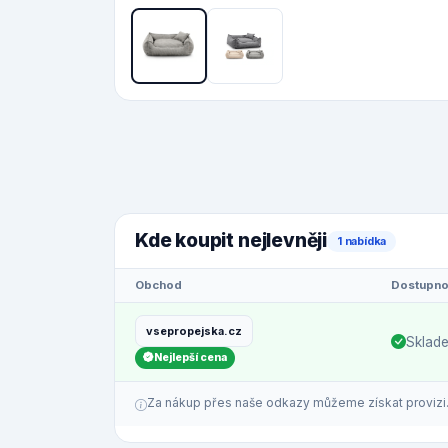
Kde koupit nejlevněji
1 nabídka
Obchod
Dostupno
vsepropejska.cz
Sklad
Nejlepší cena
Za nákup přes naše odkazy můžeme získat provizi. C