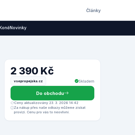
Články
Koně
Novinky
2 390 Kč
vsepropejska.cz
Skladem
Do obchodu
Ceny aktualizovány 23. 3. 2026 14:42
Za nákup přes naše odkazy můžeme získat
provizi. Cenu pro vás to neovlivní.