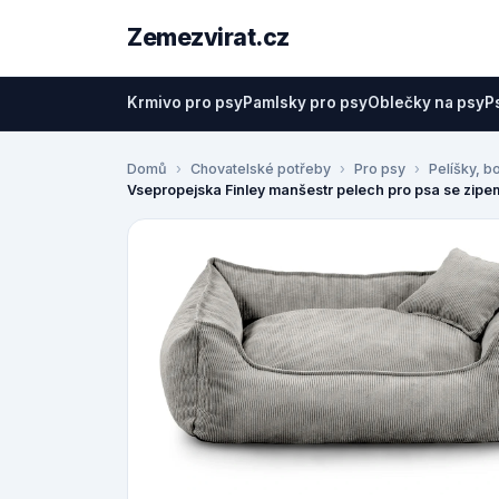
Zemezvirat.cz
Krmivo pro psy
Pamlsky pro psy
Oblečky na psy
P
Domů
Chovatelské potřeby
Pro psy
Pelíšky, b
Vsepropejska Finley manšestr pelech pro psa se zipe