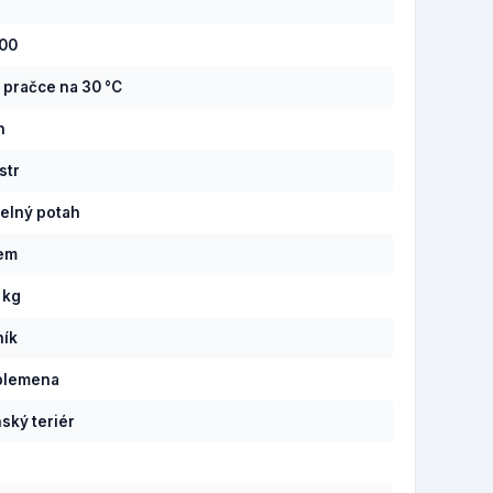
100
v pračce na 30 °C
n
str
elný potah
pem
 kg
ník
plemena
ský teriér