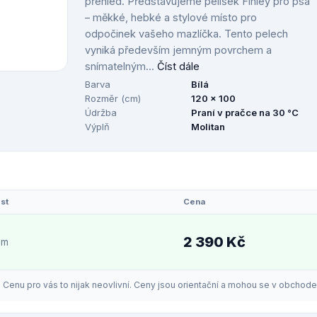
přehled. Představujeme pelíšek Finley pro psa
– měkké, hebké a stylové místo pro
odpočinek vašeho mazlíčka. Tento pelech
vyniká především jemným povrchem a
snímatelným...
Číst dále
Barva
Bílá
Rozměr (cm)
120 x 100
Údržba
Praní v pračce na 30 °C
Výplň
Molitan
st
Cena
2 390 Kč
em
enu pro vás to nijak neovlivní. Ceny jsou orientační a mohou se v obchodech