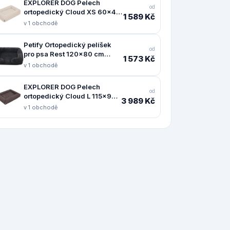
EXPLORER DOG Pelech
od
ortopedický Cloud XS 60x40
1 589 Kč
Vanilla Beige
v 1 obchodě
Petify Ortopedický pelíšek
od
pro psa Rest 120x80 cm
1 573 Kč
černý
v 1 obchodě
EXPLORER DOG Pelech
od
ortopedický Cloud L 115x90
3 989 Kč
Mocha Brown
v 1 obchodě