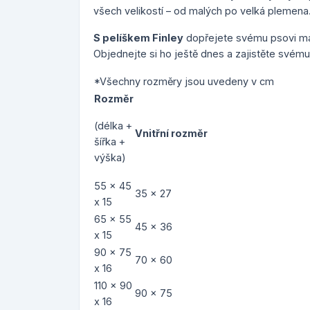
všech velikostí – od malých po velká plemena
S pelíškem Finley
dopřejete svému psovi ma
Objednejte si ho ještě dnes a zajistěte svému
*Všechny rozměry jsou uvedeny v cm
Rozměr
(délka +
Vnitřní rozměr
šířka +
výška)
55 x 45
35 x 27
x 15
65 x 55
45 x 36
x 15
90 x 75
70 x 60
x 16
110 x 90
90 x 75
x 16