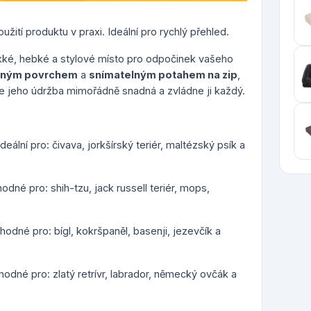
žití produktu v praxi. Ideální pro rychlý přehled.
ké, hebké a stylové místo pro odpočinek vašeho
ným povrchem
a
snímatelným potahem na zip
,
je jeho údržba mimořádně snadná a zvládne ji každý.
deální pro: čivava, jorkšírský teriér, maltézský psík a
odné pro: shih-tzu, jack russell teriér, mops,
hodné pro: bígl, kokršpaněl, basenji, jezevčík a
hodné pro: zlatý retrívr, labrador, německý ovčák a