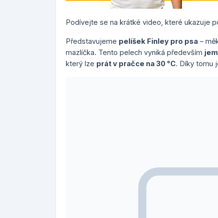
Podívejte se na krátké video, které ukazuje pou
Představujeme
pelíšek Finley pro psa
– měk
mazlíčka. Tento pelech vyniká především
jem
který lze
prát v pračce na 30 °C
. Díky tomu 