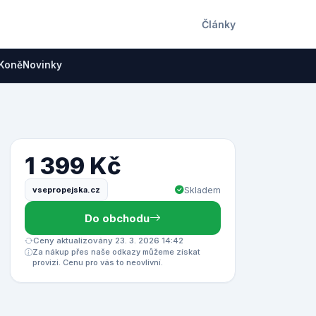
Články
Koně
Novinky
1 399 Kč
vsepropejska.cz
Skladem
Do obchodu
Ceny aktualizovány 23. 3. 2026 14:42
Za nákup přes naše odkazy můžeme získat
provizi. Cenu pro vás to neovlivní.