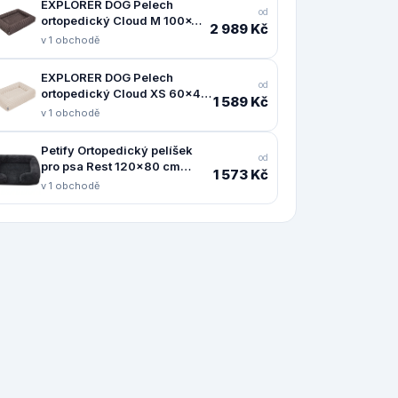
EXPLORER DOG Pelech
od
ortopedický Cloud M 100x70
2 989 Kč
Mocha Brown
v 1 obchodě
EXPLORER DOG Pelech
od
ortopedický Cloud XS 60x40
1 589 Kč
Vanilla Beige
v 1 obchodě
Petify Ortopedický pelíšek
od
pro psa Rest 120x80 cm
1 573 Kč
černý
v 1 obchodě