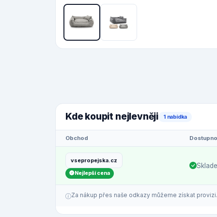
Kde koupit nejlevněji
1 nabídka
Obchod
Dostupno
vsepropejska.cz
Sklad
Nejlepší cena
Za nákup přes naše odkazy můžeme získat provizi. C