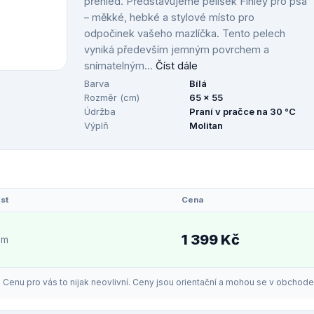
přehled. Představujeme pelíšek Finley pro psa
– měkké, hebké a stylové místo pro
odpočinek vašeho mazlíčka. Tento pelech
vyniká především jemným povrchem a
snímatelným...
Číst dále
Barva
Bílá
Rozměr (cm)
65 x 55
Údržba
Praní v pračce na 30 °C
Výplň
Molitan
st
Cena
1 399 Kč
em
enu pro vás to nijak neovlivní. Ceny jsou orientační a mohou se v obchodech