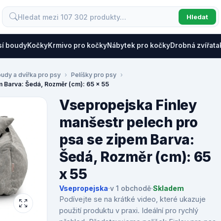
Hledat
sí boudy
Kočky
Krmivo pro kočky
Nábytek pro kočky
Drobná zvířata
oudy a dvířka pro psy
Pelíšky pro psy
m Barva: Šedá, Rozměr (cm): 65 x 55
Vsepropejska Finley
manšestr pelech pro
psa se zipem Barva:
Šedá, Rozměr (cm): 65
x 55
Vsepropejska
·
v 1 obchodě
·
Skladem
Podívejte se na krátké video, které ukazuje
použití produktu v praxi. Ideální pro rychlý