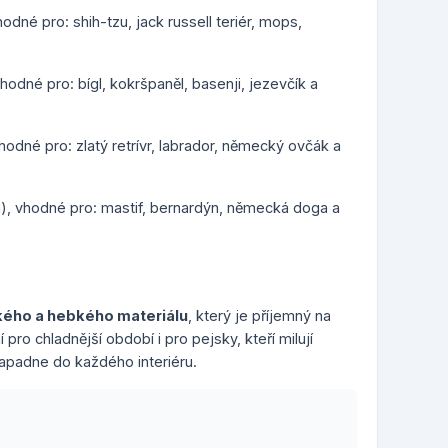
odné pro: shih-tzu, jack russell teriér, mops,
hodné pro: bígl, kokršpaněl, basenji, jezevčík a
hodné pro: zlatý retrívr, labrador, německý ovčák a
m), vhodné pro: mastif, bernardýn, německá doga a
ého a hebkého materiálu
, který je příjemný na
pro chladnější období i pro pejsky, kteří milují
apadne do každého interiéru.