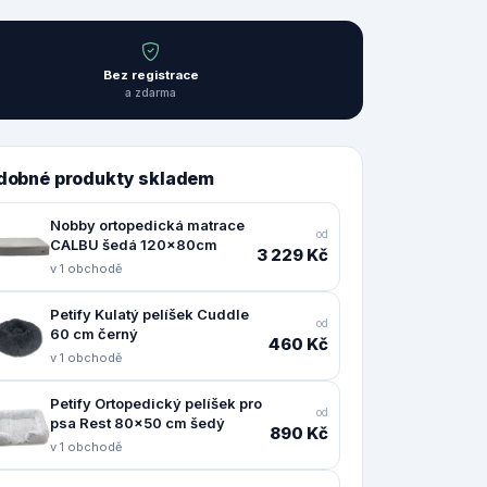
Bez registrace
a zdarma
dobné produkty skladem
Nobby ortopedická matrace
od
CALBU šedá 120x80cm
3 229 Kč
v 1 obchodě
Petify Kulatý pelíšek Cuddle
od
60 cm černý
460 Kč
v 1 obchodě
Petify Ortopedický pelíšek pro
od
psa Rest 80x50 cm šedý
890 Kč
v 1 obchodě