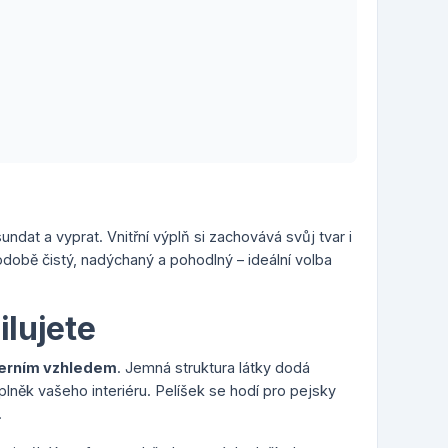
dat a vyprat. Vnitřní výplň si zachovává svůj tvar i
odobě čistý, nadýchaný a pohodlný – ideální volba
ilujete
rním vzhledem
. Jemná struktura látky dodá
lněk vašeho interiéru. Pelíšek se hodí pro pejsky
.