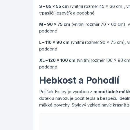
S – 65 x 55 cm
(vnitřní rozměr 45 x 36 cm), vh
trpasličí jezevčík a podobné
M – 90 x 75 cm
(vnitřní rozměr 70 x 60 cm), v
podobné
L – 110 x 90 cm
(vnitřní rozměr 90 x 75 cm), v
podobné
XL – 120 x 100 cm
(vnitřní rozměr 100 x 80 c
podobné
Hebkost a Pohodlí
Pelíšek Finley je vyroben z
mimořádně měkk
dotek a navozuje pocit tepla a bezpečí. Ideální 
měkké povrchy. Stylový vzhled navíc krásně z