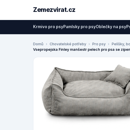
Zemezvirat.cz
Krmivo pro psy
Pamlsky pro psy
Oblečky na psy
P
Domů
Chovatelské potřeby
Pro psy
Pelíšky, b
Vsepropejska Finley manšestr pelech pro psa se zipe