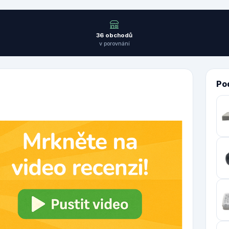
36 obchodů
v porovnání
Po