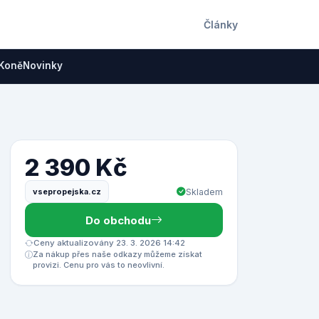
Články
Koně
Novinky
2 390 Kč
vsepropejska.cz
Skladem
Do obchodu
Ceny aktualizovány 23. 3. 2026 14:42
Za nákup přes naše odkazy můžeme získat
provizi. Cenu pro vás to neovlivní.