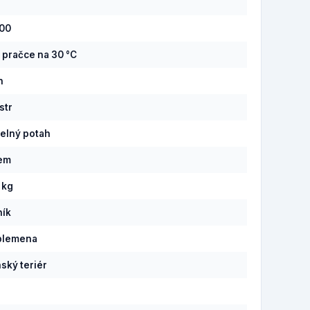
100
v pračce na 30 °C
n
str
elný potah
pem
 kg
ník
plemena
ský teriér