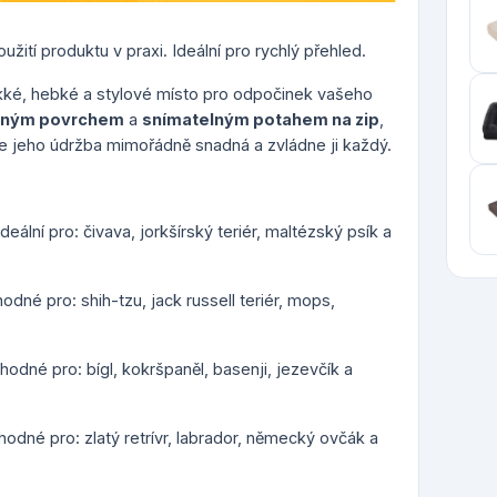
žití produktu v praxi. Ideální pro rychlý přehled.
ké, hebké a stylové místo pro odpočinek vašeho
ným povrchem
a
snímatelným potahem na zip
,
je jeho údržba mimořádně snadná a zvládne ji každý.
deální pro: čivava, jorkšírský teriér, maltézský psík a
odné pro: shih-tzu, jack russell teriér, mops,
hodné pro: bígl, kokršpaněl, basenji, jezevčík a
hodné pro: zlatý retrívr, labrador, německý ovčák a