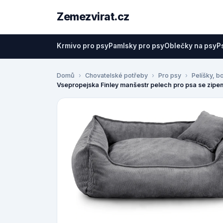
Zemezvirat.cz
Krmivo pro psy
Pamlsky pro psy
Oblečky na psy
P
Domů
Chovatelské potřeby
Pro psy
Pelíšky, b
Vsepropejska Finley manšestr pelech pro psa se zip