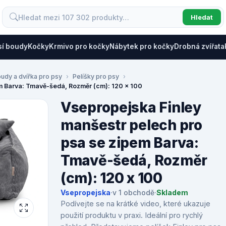
Hledat
sí boudy
Kočky
Krmivo pro kočky
Nábytek pro kočky
Drobná zvířata
oudy a dvířka pro psy
Pelíšky pro psy
em Barva: Tmavě-šedá, Rozměr (cm): 120 x 100
Vsepropejska Finley
manšestr pelech pro
psa se zipem Barva:
Tmavě-šedá, Rozměr
(cm): 120 x 100
Vsepropejska
·
v 1 obchodě
·
Skladem
Podívejte se na krátké video, které ukazuje
použití produktu v praxi. Ideální pro rychlý