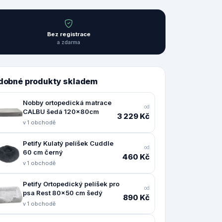
Bez registrace
a zdarma
dobné produkty skladem
Nobby ortopedická matrace
od
CALBU šedá 120x80cm
3 229 Kč
v 1 obchodě
Petify Kulatý pelíšek Cuddle
od
60 cm černý
460 Kč
v 1 obchodě
Petify Ortopedický pelíšek pro
od
psa Rest 80x50 cm šedý
890 Kč
v 1 obchodě