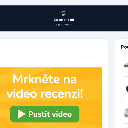
36 obchodů
v porovnání
Po