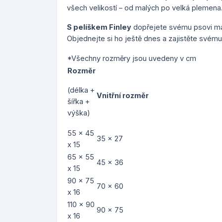
všech velikostí – od malých po velká plemena
S pelíškem Finley
dopřejete svému psovi ma
Objednejte si ho ještě dnes a zajistěte svému
*Všechny rozměry jsou uvedeny v cm
Rozměr
(délka +
Vnitřní rozměr
šířka +
výška)
55 x 45
35 x 27
x 15
65 x 55
45 x 36
x 15
90 x 75
70 x 60
x 16
110 x 90
90 x 75
x 16