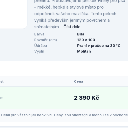
přehled. Představujeme pelíšek Finley pro psa
– měkké, hebké a stylové místo pro
odpočinek vašeho mazlíčka. Tento pelech
vyniká především jemným povrchem a
snímatelným...
Číst dále
Barva
Bílá
Rozměr (cm)
120 x 100
Údržba
Praní v pračce na 30 °C
Výplň
Molitan
st
Cena
2 390 Kč
em
enu pro vás to nijak neovlivní. Ceny jsou orientační a mohou se v obchodech