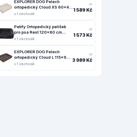
EXPLORER DOG Pelech
od
ortopedický Cloud XS 60x40
1 589 Kč
Vanilla Beige
v 1 obchodě
Petify Ortopedický pelíšek
od
pro psa Rest 120x80 cm
1 573 Kč
černý
v 1 obchodě
EXPLORER DOG Pelech
od
ortopedický Cloud L 115x90
3 989 Kč
Mocha Brown
v 1 obchodě