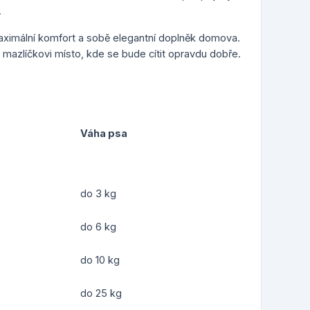
.
ximální komfort a sobě elegantní doplněk domova.
 mazlíčkovi místo, kde se bude cítit opravdu dobře.
Váha psa
do 3 kg
do 6 kg
do 10 kg
do 25 kg