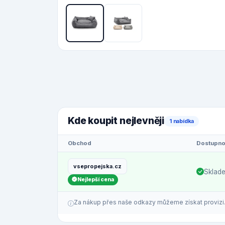
Kde koupit nejlevněji
1 nabídka
Obchod
Dostupno
vsepropejska.cz
Sklad
Nejlepší cena
Za nákup přes naše odkazy můžeme získat provizi. C