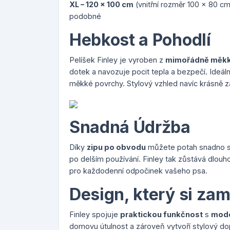
XL – 120 x 100 cm
(vnitřní rozměr 100 x 80 c
podobné
Hebkost a Pohodlí
Pelíšek Finley je vyroben z
mimořádně měkk
dotek a navozuje pocit tepla a bezpečí. Ideální 
měkké povrchy. Stylový vzhled navíc krásně z
Snadná Údržba
Díky
zipu po obvodu
můžete potah snadno sun
po delším používání. Finley tak zůstává dlouh
pro každodenní odpočinek vašeho psa.
Design, který si zam
Finley spojuje
praktickou funkčnost
s
mode
domovu útulnost a zároveň vytvoří stylový dop