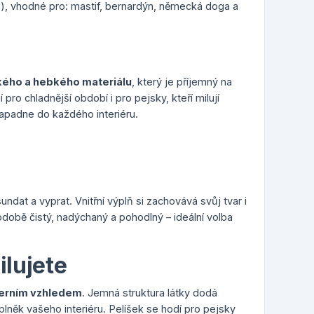
m), vhodné pro: mastif, bernardýn, německá doga a
ého a hebkého materiálu
, který je příjemný na
pro chladnější období i pro pejsky, kteří milují
apadne do každého interiéru.
dat a vyprat. Vnitřní výplň si zachovává svůj tvar i
odobě čistý, nadýchaný a pohodlný – ideální volba
ilujete
rním vzhledem
. Jemná struktura látky dodá
lněk vašeho interiéru. Pelíšek se hodí pro pejsky