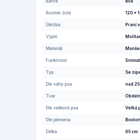
Barva
Bílá
Rozměr (cm)
120 x 
Údržba
Praní 
Výplň
Molita
Materiál
Manše
Funkčnost
Snímat
Typ
Se zi
Dle váhy psa
nad 25
Tvar
Obdel
Dle velikosti psa
Velká 
Dle plemena
Boston
Délka
65 cm