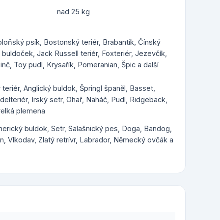
nad 25 kg
Boloňský psík, Bostonský teriér, Brabantík, Čínský
uldoček, Jack Russell teriér, Foxteriér, Jezevčík,
inč, Toy pudl, Krysařík, Pomeranian, Špic a další
 teriér, Anglický buldok, Špringl španěl, Basset,
rdelteriér, Irský setr, Ohař, Naháč, Pudl, Ridgeback,
 velká plemena
Americký buldok, Setr, Salašnický pes, Doga, Bandog,
, Vlkodav, Zlatý retrívr, Labrador, Německý ovčák a