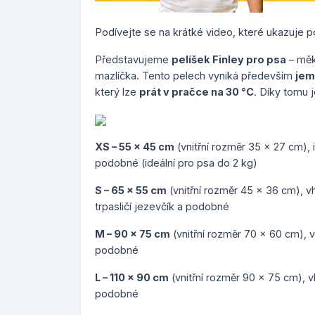
Podívejte se na krátké video, které ukazuje pou
Představujeme
pelíšek Finley pro psa
– měk
mazlíčka. Tento pelech vyniká především
jem
který lze
prát v pračce na 30 °C
. Díky tomu 
XS – 55 x 45 cm
(vnitřní rozměr 35 x 27 cm), i
podobné (ideální pro psa do 2 kg)
S – 65 x 55 cm
(vnitřní rozměr 45 x 36 cm), vh
trpasličí jezevčík a podobné
M – 90 x 75 cm
(vnitřní rozměr 70 x 60 cm), v
podobné
L – 110 x 90 cm
(vnitřní rozměr 90 x 75 cm), v
podobné