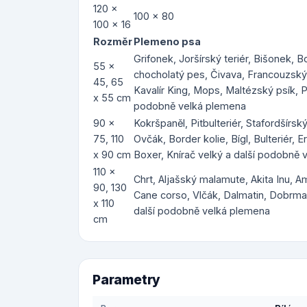
120 x
100 x 80
100 x 16
Rozměr
Plemeno psa
Grifonek, Joršírský teriér, Bišonek, 
55 x
chocholatý pes, Čivava, Francouzský b
45, 65
Kavalír King, Mops, Maltézský psík, P
x 55 cm
podobně velká plemena
90 x
Kokršpaněl, Pitbulteriér, Stafordšírský
75, 110
Ovčák, Border kolie, Bígl, Bulteriér, E
x 90 cm
Boxer, Knírač velký a další podobně
110 x
Chrt, Aljašský malamute, Akita Inu, 
90, 130
Cane corso, Vlčák, Dalmatin, Dobrman
x 110
další podobně velká plemena
cm
Parametry