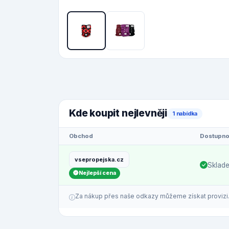
Kde koupit nejlevněji
1 nabídka
Obchod
Dostupno
vsepropejska.cz
Sklad
Nejlepší cena
Za nákup přes naše odkazy můžeme získat provizi. C