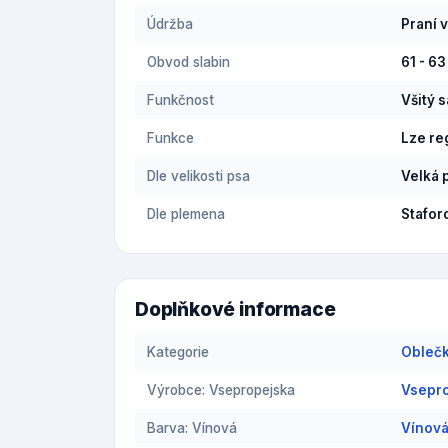
Údržba
Praní 
Obvod slabin
61 - 6
Funkčnost
Všitý 
Funkce
Lze re
Dle velikosti psa
Velká 
Dle plemena
Stafor
Doplňkové informace
Kategorie
Oblečk
Výrobce: Vsepropejska
Vsepro
Barva: Vínová
Vínová