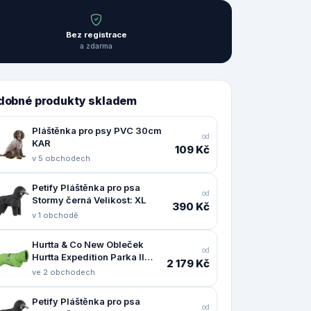
Bez registrace
a zdarma
dobné produkty skladem
Pláštěnka pro psy PVC 30cm
od
KAR
109 Kč
v 5 obchodech
Petify Pláštěnka pro psa
od
Stormy černá Velikost: XL
390 Kč
v 1 obchodě
Hurtta & Co New Obleček
od
Hurtta Expedition Parka II
2 179 Kč
petrželový 55
ve 2 obchodech
Petify Pláštěnka pro psa
od