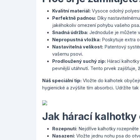
Kvalitní materiál:
Vysoce odolný polyeste
Perfektně padnou:
Díky nastavitelnému
jakéhokoliv omezení pohybu vašeho psa
Snadná údržba:
Jednoduše je můžete vy
Nepropustná vložka:
Poskytuje extra oc
Nastavitelná velikost:
Patentový systém
vašemu psovi.
Prodloužený suchý zip:
Hárací kalhotky
pevnější utáhnutí. Tento prvek zajišťuje,
Náš speciální tip:
Vložte do kalhotek obyčejn
hygienické a zvýšíte tím absorbci. Udržíte tak
Jak hárací kalhotky
Rozepnutí:
Nejdříve kalhotky rozepněte 
Nasazení:
Vložte jednu nohu psa do otv