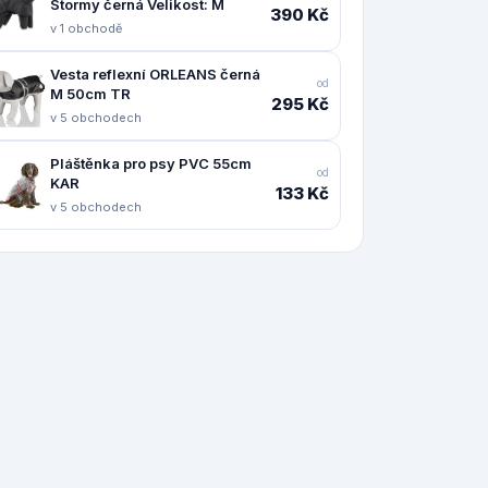
Stormy černá Velikost: M
390 Kč
v 1 obchodě
Vesta reflexní ORLEANS černá
od
M 50cm TR
295 Kč
v 5 obchodech
Pláštěnka pro psy PVC 55cm
od
KAR
133 Kč
v 5 obchodech