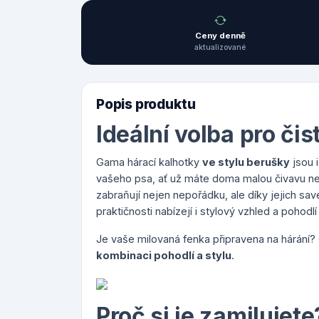
Ceny denně
aktualizované
Popis produktu
Ideální volba pro či
Gama hárací kalhotky
ve stylu berušky
jsou 
vašeho psa, ať už máte doma malou čivavu n
zabraňují nejen nepořádku, ale díky jejich sa
praktičnosti nabízejí i stylový vzhled a pohod
Je vaše milovaná fenka připravena na hárání?
kombinaci pohodlí a stylu
.
Proč si je zamilujete