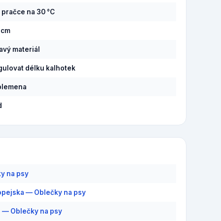
v pračce na 30 °C
3 cm
savý materiál
gulovat délku kalhotek
plemena
d
y na psy
pejska — Oblečky na psy
 — Oblečky na psy