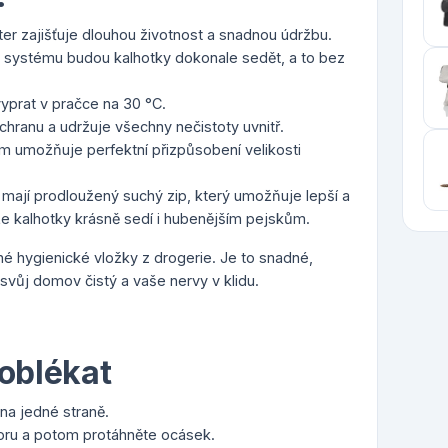
r zajišťuje dlouhou životnost a snadnou údržbu.
 systému budou kalhotky dokonale sedět, a to bez
.
prat v pračce na 30 °C.
hranu a udržuje všechny nečistoty uvnitř.
 umožňuje perfektní přizpůsobení velikosti
 mají prodloužený suchý zip, který umožňuje lepší a
 že kalhotky krásně sedí i hubenějším pejskům.
é hygienické vložky z drogerie. Je to snadné,
 svůj domov čistý a vaše nervy v klidu.
 oblékat
na jedné straně.
oru a potom protáhněte ocásek.