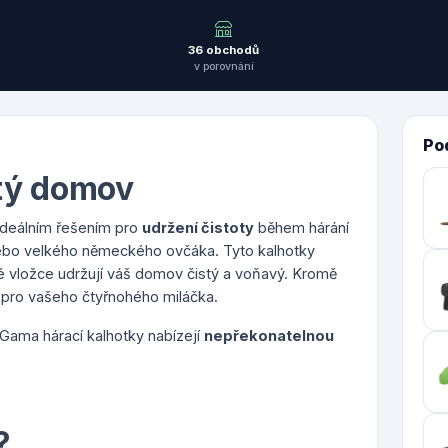
36 obchodů
v porovnání
Po
stý domov
ideálním řešením pro
udržení čistoty
během hárání
ebo velkého německého ovčáka. Tyto kalhotky
vé vložce udržují váš domov čistý a voňavý. Kromě
lí pro vašeho čtyřnohého miláčka.
 Gama hárací kalhotky nabízejí
nepřekonatelnou
?