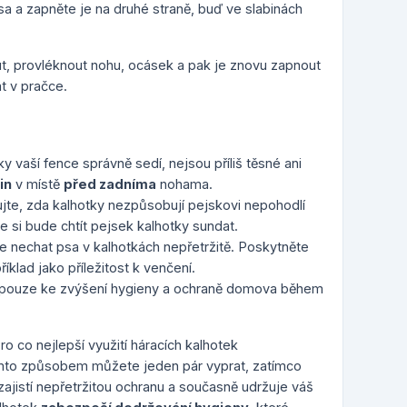
 a zapněte je na druhé straně, buď ve slabinách
ut, provléknout nohu, ocásek a pak je znovu zapnout
t v pračce.
ky vaší fence správně sedí, nejsou příliš těsné ani
in
v místě
před zadníma
nohama.
ujte, zda kalhotky nezpůsobují pejskovi nepohodlí
 si bude chtít pejsek kalhotky sundat.
 nechat psa v kalhotkách nepřetržitě. Poskytněte
íklad jako příležitost k venčení.
í pouze ke zvýšení hygieny a ochraně domova během
ro co nejlepší využití háracích kalhotek
ímto způsobem můžete jeden pár vyprat, zatímco
zajistí nepřetržitou ochranu a současně udržuje váš