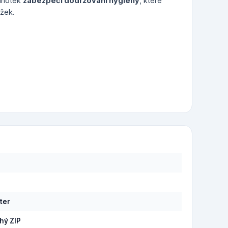
alhotek
zabezpečí dodržování hygieny
, které
ožek.
á
ter
hý ZIP