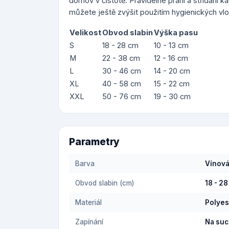
domov v čistotě. Pravidelné praní a střídání k
můžete ještě zvýšit použitím hygienických vl
Velikost
Obvod slabin
Výška pasu
S
18 - 28 cm
10 - 13 cm
M
22 - 38 cm
12 - 16 cm
L
30 - 46 cm
14 - 20 cm
XL
40 - 58 cm
15 - 22 cm
XXL
50 - 76 cm
19 - 30 cm
Parametry
Barva
Vínov
Obvod slabin (cm)
18 - 28
Materiál
Polyes
Zapínání
Na suc