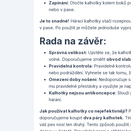
Zapínání:
Otočte kalhotky kolem boků psa
nebo v pase.
Je to snadné!
Hárací kalhotky stačí rozepno
v pase. Po použití je můžete jednoduše vypra
Rada na závěr:
Správná velikost:
Ujistěte se, že kalhot
volné. Doporučujeme změřit
obvod slab
Pravidelná kontrola:
Pravidelně kontrol
nebo podráždění. Vyhnete se tak tomu, že
Omezení doby nošení:
Nedoporučuje se
mu pravidelné přestávky a využijte je např
Kalhotky nejsou antikoncepce
: Slouž
hárání.
Jak používat kalhotky co nejefektivněji?
P
doporučujeme koupit
dva páry kalhotek
. T
váš pes nosí ten druhý. Tento způsob použití 