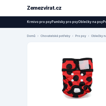
Zemezvirat.cz
Krmivo pro psy
Pamlsky pro psy
Oblečky na psy
P
Domů
Chovatelské potřeby
Pro psy
Oblečky n