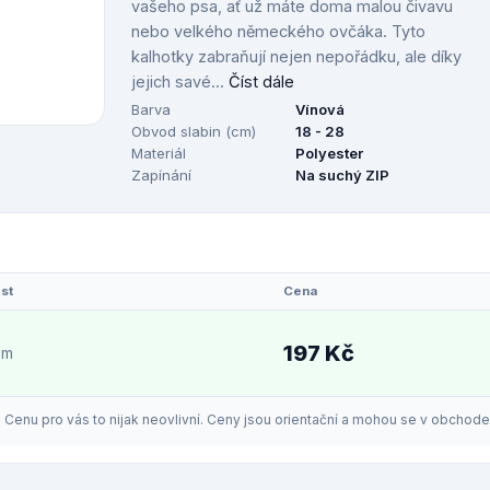
vašeho psa, ať už máte doma malou čivavu
nebo velkého německého ovčáka. Tyto
kalhotky zabraňují nejen nepořádku, ale díky
jejich savé...
Číst dále
Barva
Vínová
Obvod slabin (cm)
18 - 28
Materiál
Polyester
Zapínání
Na suchý ZIP
st
Cena
197 Kč
em
enu pro vás to nijak neovlivní. Ceny jsou orientační a mohou se v obchodech