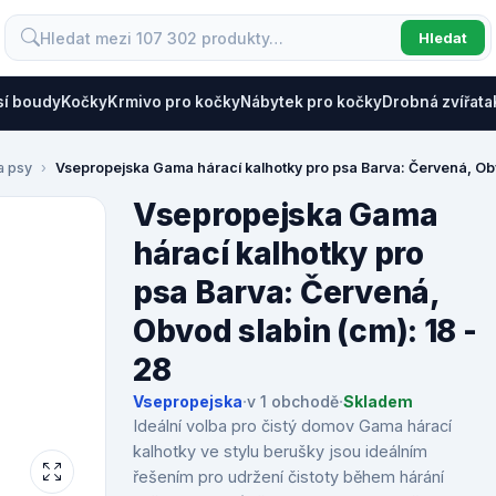
Hledat
sí boudy
Kočky
Krmivo pro kočky
Nábytek pro kočky
Drobná zvířata
a psy
Vsepropejska Gama hárací kalhotky pro psa Barva: Červená, Obv
Vsepropejska Gama
hárací kalhotky pro
psa Barva: Červená,
Obvod slabin (cm): 18 -
28
Vsepropejska
·
v 1 obchodě
·
Skladem
Ideální volba pro čistý domov Gama hárací
kalhotky ve stylu berušky jsou ideálním
řešením pro udržení čistoty během hárání