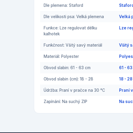
Dle plemena: Staford
Stafor
Dle velikosti psa: Velká plemena
Velká 
Funkce: Lze regulovat délku
Lze re
kalhotek
Funkčnost: Všitý savý materiál
Všitý 
Materiál: Polyester
Polyes
Obvod slabin: 61 - 63 cm
61 - 6
Obvod slabin (cm): 18 - 28
18 - 2
Údržba: Praní v pračce na 30 °C
Praní 
Zapínání: Na suchý ZIP
Na suc