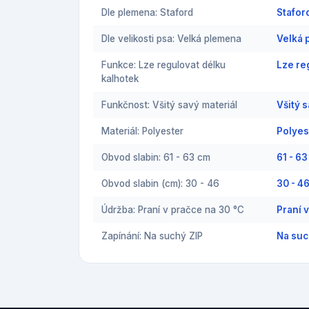
Dle plemena: Staford
Stafor
Dle velikosti psa: Velká plemena
Velká 
Funkce: Lze regulovat délku
Lze re
kalhotek
Funkčnost: Všitý savý materiál
Všitý 
Materiál: Polyester
Polyes
Obvod slabin: 61 - 63 cm
61 - 6
Obvod slabin (cm): 30 - 46
30 - 4
Údržba: Praní v pračce na 30 °C
Praní 
Zapínání: Na suchý ZIP
Na suc