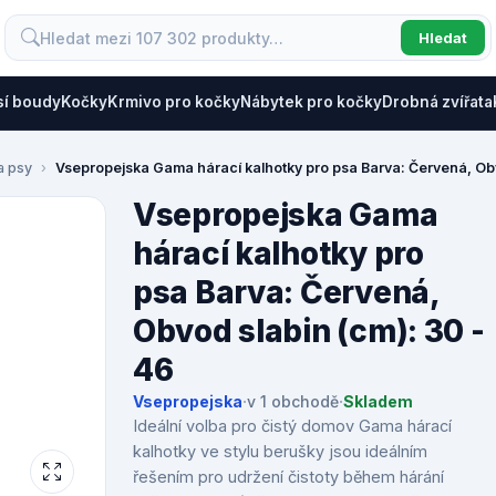
Hledat
sí boudy
Kočky
Krmivo pro kočky
Nábytek pro kočky
Drobná zvířata
a psy
Vsepropejska Gama hárací kalhotky pro psa Barva: Červená, Obv
Vsepropejska Gama
hárací kalhotky pro
psa Barva: Červená,
Obvod slabin (cm): 30 -
46
Vsepropejska
·
v 1 obchodě
·
Skladem
Ideální volba pro čistý domov Gama hárací
kalhotky ve stylu berušky jsou ideálním
řešením pro udržení čistoty během hárání