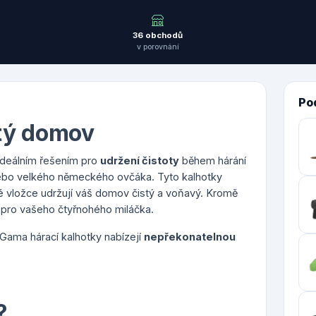
36 obchodů
v porovnání
Po
stý domov
ideálním řešením pro
udržení čistoty
během hárání
ebo velkého německého ovčáka. Tyto kalhotky
vé vložce udržují váš domov čistý a voňavý. Kromě
lí pro vašeho čtyřnohého miláčka.
 Gama hárací kalhotky nabízejí
nepřekonatelnou
?