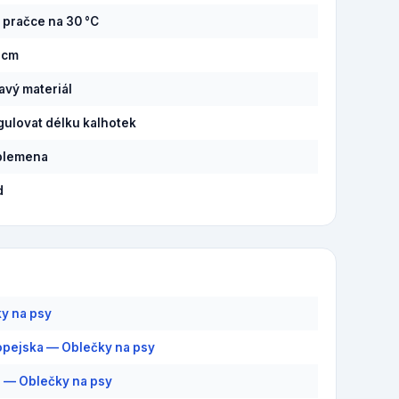
v pračce na 30 °C
3 cm
savý materiál
gulovat délku kalhotek
plemena
d
y na psy
pejska — Oblečky na psy
 — Oblečky na psy