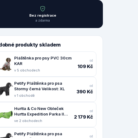
Bez registrace
a zdarma
dobné produkty skladem
Pláštěnka pro psy PVC 30cm
od
KAR
109 Kč
v 5 obchodech
Petify Pláštěnka pro psa
od
Stormy černá Velikost: XL
390 Kč
v 1 obchodě
Hurtta & Co New Obleček
od
Hurtta Expedition Parka II
2 179 Kč
petrželový 55
ve 2 obchodech
Petify Pláštěnka pro psa
od