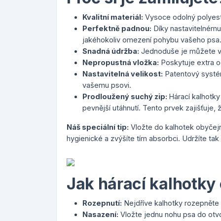
Kvalitní materiál:
Vysoce odolný polyeste
Perfektně padnou:
Díky nastavitelnému
jakéhokoliv omezení pohybu vašeho psa
Snadná údržba:
Jednoduše je můžete vy
Nepropustná vložka:
Poskytuje extra oc
Nastavitelná velikost:
Patentový systém
vašemu psovi.
Prodloužený suchý zip:
Hárací kalhotky
pevnější utáhnutí. Tento prvek zajišťuje,
Náš speciální tip:
Vložte do kalhotek obyčejn
hygienické a zvýšíte tím absorbci. Udržíte tak
Jak hárací kalhotky
Rozepnutí:
Nejdříve kalhotky rozepněte 
Nasazení:
Vložte jednu nohu psa do otv