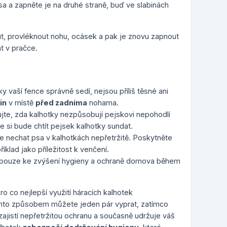
 a zapněte je na druhé straně, buď ve slabinách
ut, provléknout nohu, ocásek a pak je znovu zapnout
t v pračce.
ky vaší fence správně sedí, nejsou příliš těsné ani
in
v místě
před zadníma
nohama.
ujte, zda kalhotky nezpůsobují pejskovi nepohodlí
 si bude chtít pejsek kalhotky sundat.
 nechat psa v kalhotkách nepřetržitě. Poskytněte
íklad jako příležitost k venčení.
í pouze ke zvýšení hygieny a ochraně domova během
ro co nejlepší využití háracích kalhotek
ímto způsobem můžete jeden pár vyprat, zatímco
zajistí nepřetržitou ochranu a současně udržuje váš