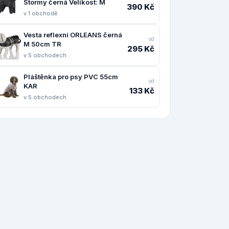
Stormy černá Velikost: M
390 Kč
v 1 obchodě
Vesta reflexní ORLEANS černá
od
M 50cm TR
295 Kč
v 5 obchodech
Pláštěnka pro psy PVC 55cm
od
KAR
133 Kč
v 5 obchodech