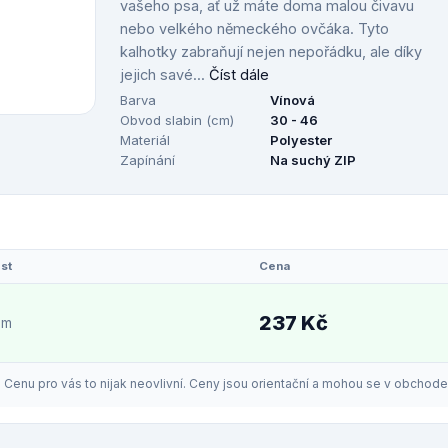
vašeho psa, ať už máte doma malou čivavu
nebo velkého německého ovčáka. Tyto
kalhotky zabraňují nejen nepořádku, ale díky
jejich savé...
Číst dále
Barva
Vínová
Obvod slabin (cm)
30 - 46
Materiál
Polyester
Zapínání
Na suchý ZIP
st
Cena
237 Kč
em
enu pro vás to nijak neovlivní. Ceny jsou orientační a mohou se v obchodech