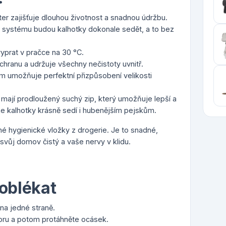
r zajišťuje dlouhou životnost a snadnou údržbu.
 systému budou kalhotky dokonale sedět, a to bez
.
prat v pračce na 30 °C.
hranu a udržuje všechny nečistoty uvnitř.
 umožňuje perfektní přizpůsobení velikosti
 mají prodloužený suchý zip, který umožňuje lepší a
 že kalhotky krásně sedí i hubenějším pejskům.
é hygienické vložky z drogerie. Je to snadné,
 svůj domov čistý a vaše nervy v klidu.
 oblékat
na jedné straně.
oru a potom protáhněte ocásek.