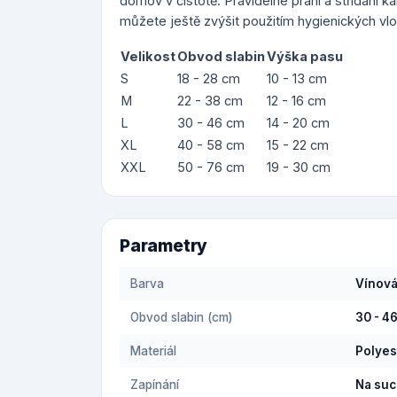
domov v čistotě. Pravidelné praní a střídání k
můžete ještě zvýšit použitím hygienických vl
Velikost
Obvod slabin
Výška pasu
S
18 - 28 cm
10 - 13 cm
M
22 - 38 cm
12 - 16 cm
L
30 - 46 cm
14 - 20 cm
XL
40 - 58 cm
15 - 22 cm
XXL
50 - 76 cm
19 - 30 cm
Parametry
Barva
Vínov
Obvod slabin (cm)
30 - 4
Materiál
Polyes
Zapínání
Na suc