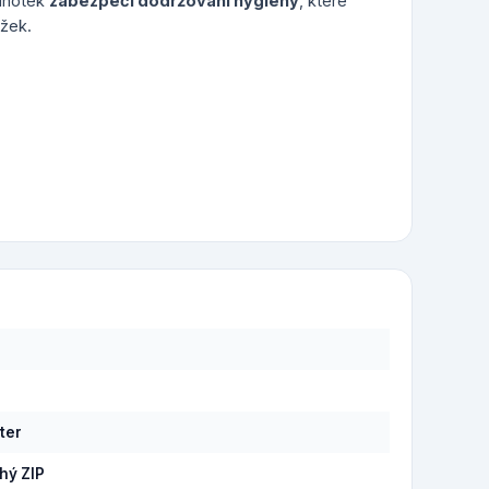
alhotek
zabezpečí dodržování hygieny
, které
ožek.
á
6
ter
hý ZIP