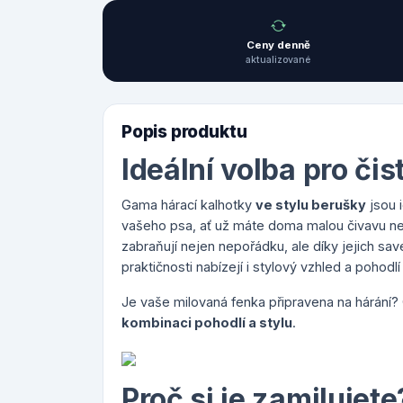
Ceny denně
aktualizované
Popis produktu
Ideální volba pro či
Gama hárací kalhotky
ve stylu berušky
jsou 
vašeho psa, ať už máte doma malou čivavu n
zabraňují nejen nepořádku, ale díky jejich sa
praktičnosti nabízejí i stylový vzhled a pohod
Je vaše milovaná fenka připravena na hárání?
kombinaci pohodlí a stylu
.
Proč si je zamilujete