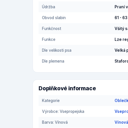
Údržba
Praní 
Obvod slabin
61 - 6
Funkčnost
Všitý 
Funkce
Lze re
Dle velikosti psa
Velká 
Dle plemena
Stafor
Doplňkové informace
Kategorie
Oblečk
Výrobce: Vsepropejska
Vsepro
Barva: Vínová
Vínová