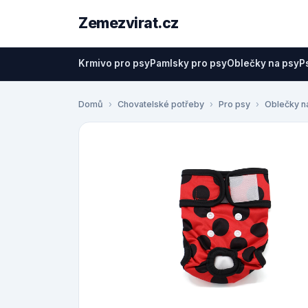
Zemezvirat.cz
Krmivo pro psy
Pamlsky pro psy
Oblečky na psy
P
Domů
Chovatelské potřeby
Pro psy
Oblečky n