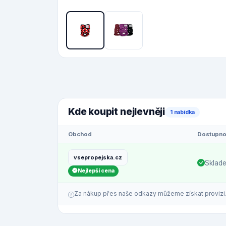
Kde koupit nejlevněji
1 nabídka
Obchod
Dostupno
vsepropejska.cz
Sklad
Nejlepší cena
Za nákup přes naše odkazy můžeme získat provizi. C