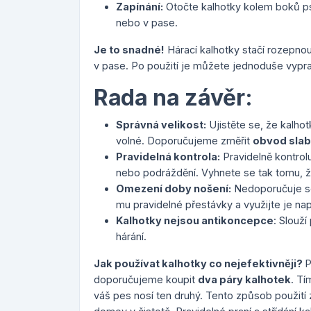
Zapínání:
Otočte kalhotky kolem boků psa
nebo v pase.
Je to snadné!
Hárací kalhotky stačí rozepno
v pase. Po použití je můžete jednoduše vypra
Rada na závěr:
Správná velikost:
Ujistěte se, že kalhot
volné. Doporučujeme změřit
obvod slab
Pravidelná kontrola:
Pravidelně kontrol
nebo podráždění. Vyhnete se tak tomu, že
Omezení doby nošení:
Nedoporučuje se
mu pravidelné přestávky a využijte je např
Kalhotky nejsou antikoncepce
: Slouž
hárání.
Jak používat kalhotky co nejefektivněji?
P
doporučujeme koupit
dva páry kalhotek
. T
váš pes nosí ten druhý. Tento způsob použití 