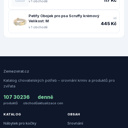
117 Kč
v 1 obchodě
Petify Obojek pro psa Scruffy krémový
od
Velikost: M
445 Kč
v 1 obchodě
Zemezvirat.cz
Katalog chovatelských potřeb – srovnání krmiv a produktů pro
zvířata
107 302
36
denně
produktů
obchodů
aktualizace cen
KATALOG
OBSAH
Nábytek pro kočky
Srovnání