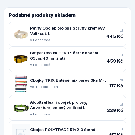
Podobné produkty skladem
Petify Obojek pro psa Scruffy krémový
od
Velikost: L
445 Kč
v 1 obchodě
Bafpet Obojek HERRY černé kování
od
65cm/40mm žlutá
459 Kč
v 1 obchodě
Obojky TRIXIE štěně mix barev 6ks M-L
od
117 Kč
ve 4 obchodech
Alcott reflexní obojek pro psy,
od
Adventure, zelený velikost L
229 Kč
v 1 obchodě
Obojek POLYTRACE 51*2,0 černá
od