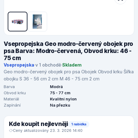
Vsepropejska Geo modro-červený obojek pro
psa Barva: Modro-červená, Obvod krku: 46 -
75 cm
Vsepropejska
·
v 1 obchodě
·
Skladem
Geo modro-červený obojek pro psa Obojek Obvod krku Šířka
obojku S 36 - 56 cm 2 cm M 46 - 75 cm 2 cm
Barva
Modrá
Obvod krku
75 - 77 cm
Materiál
Kvalitní nylon
Zapínání
Na přezku
Kde koupit nejlevněji
1 nabídka
Ceny aktualizovány 23. 3. 2026 14:40