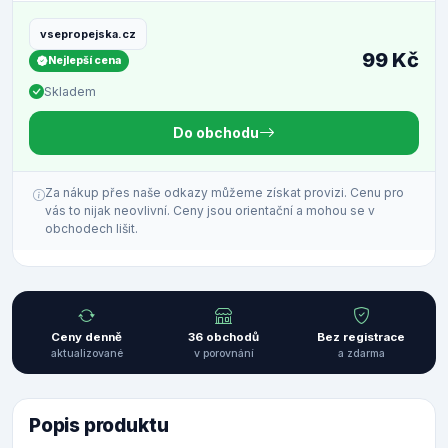
vsepropejska.cz
99 Kč
Nejlepší cena
Skladem
Do obchodu
Za nákup přes naše odkazy můžeme získat provizi. Cenu pro
vás to nijak neovlivní. Ceny jsou orientační a mohou se v
obchodech lišit.
Ceny denně
36 obchodů
Bez registrace
aktualizované
v porovnání
a zdarma
Popis produktu