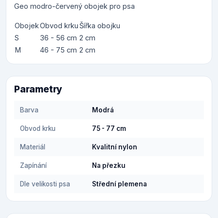
Geo modro-červený obojek pro psa
Obojek
Obvod krku
Šířka obojku
S
36 - 56 cm
2 cm
M
46 - 75 cm
2 cm
Parametry
Barva
Modrá
Obvod krku
75 - 77 cm
Materiál
Kvalitní nylon
Zapínání
Na přezku
Dle velikosti psa
Střední plemena