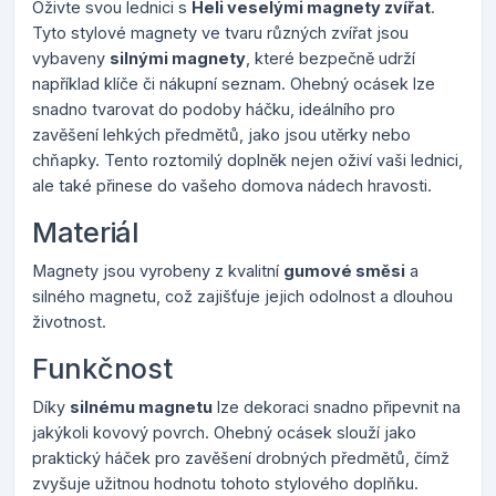
Oživte svou lednici s
Heli veselými magnety zvířat
.
Tyto stylové magnety ve tvaru různých zvířat jsou
vybaveny
silnými magnety
, které bezpečně udrží
například klíče či nákupní seznam. Ohebný ocásek lze
snadno tvarovat do podoby háčku, ideálního pro
zavěšení lehkých předmětů, jako jsou utěrky nebo
chňapky. Tento roztomilý doplněk nejen oživí vaši lednici,
ale také přinese do vašeho domova nádech hravosti.
Materiál
Magnety jsou vyrobeny z kvalitní
gumové směsi
a
silného magnetu, což zajišťuje jejich odolnost a dlouhou
životnost.
Funkčnost
Díky
silnému magnetu
lze dekoraci snadno připevnit na
jakýkoli kovový povrch. Ohebný ocásek slouží jako
praktický háček pro zavěšení drobných předmětů, čímž
zvyšuje užitnou hodnotu tohoto stylového doplňku.