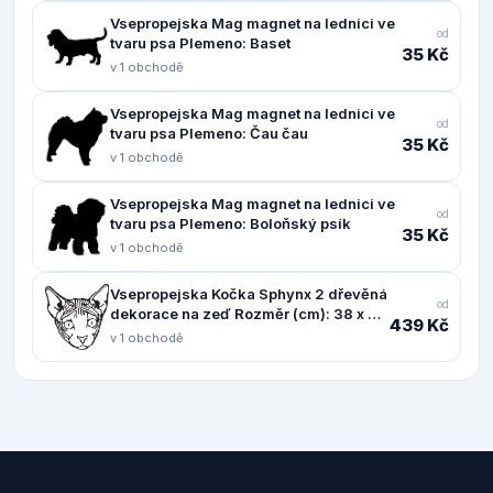
Vsepropejska Mag magnet na lednici ve
od
tvaru psa Plemeno: Baset
35 Kč
v 1 obchodě
Vsepropejska Mag magnet na lednici ve
od
tvaru psa Plemeno: Čau čau
35 Kč
v 1 obchodě
Vsepropejska Mag magnet na lednici ve
od
tvaru psa Plemeno: Boloňský psík
35 Kč
v 1 obchodě
Vsepropejska Kočka Sphynx 2 dřevěná
od
dekorace na zeď Rozměr (cm): 38 x 37,
439 Kč
Dekor: Černá
v 1 obchodě