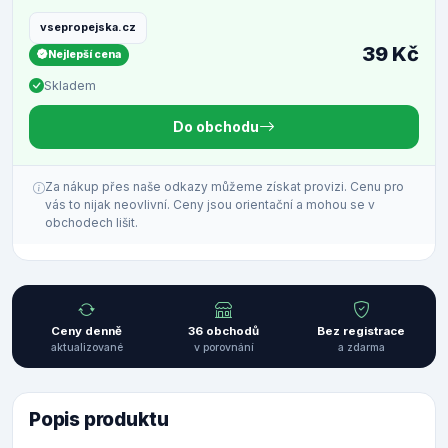
vsepropejska.cz
39 Kč
Nejlepší cena
Skladem
Do obchodu
Za nákup přes naše odkazy můžeme získat provizi. Cenu pro
vás to nijak neovlivní. Ceny jsou orientační a mohou se v
obchodech lišit.
Ceny denně
36 obchodů
Bez registrace
aktualizované
v porovnání
a zdarma
Popis produktu