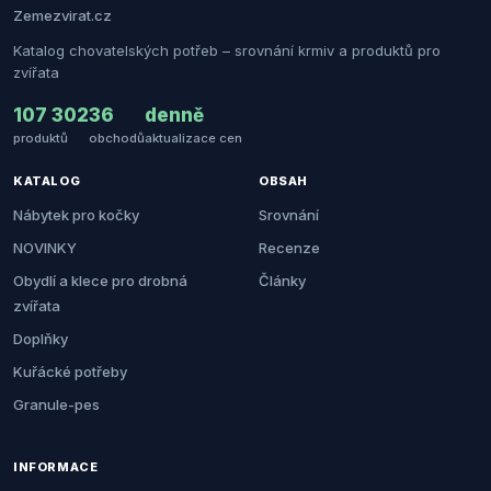
Zemezvirat.cz
Katalog chovatelských potřeb – srovnání krmiv a produktů pro
zvířata
107 302
36
denně
produktů
obchodů
aktualizace cen
KATALOG
OBSAH
Nábytek pro kočky
Srovnání
NOVINKY
Recenze
Obydlí a klece pro drobná
Články
zvířata
Doplňky
Kuřácké potřeby
Granule-pes
INFORMACE