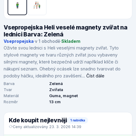
Vsepropejska Heli veselé magnety zvířat na
lednici Barva: Zelená
Vsepropejska
·
v 1 obchodě
·
Skladem
Oživte svou lednici s Heli veselými magnety zvířat. Tyto
stylové magnety ve tvaru různých zvířat jsou vybaveny
silnými magnety, které bezpečně udrží například klíče či
nákupní seznam. Ohebný ocásek lze snadno tvarovat do
podoby háčku, ideálního pro zavěšení...
Číst dále
Barva
Zelená
Tvar
Zvířata
Materiál
Guma, magnet
Rozměr
13 cm
Kde koupit nejlevněji
1 nabídka
Ceny aktualizovány 23. 3. 2026 14:39