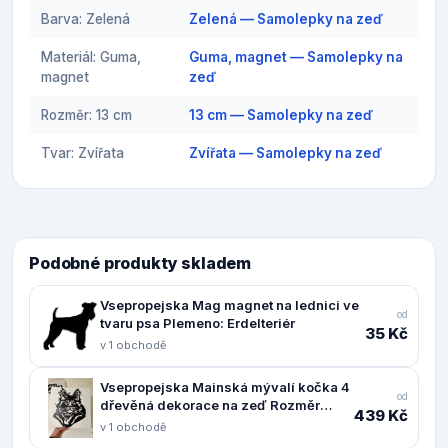
Barva: Zelená
Zelená — Samolepky na zeď
Materiál: Guma,
Guma, magnet — Samolepky na
magnet
zeď
Rozměr: 13 cm
13 cm — Samolepky na zeď
Tvar: Zvířata
Zvířata — Samolepky na zeď
Podobné produkty skladem
Vsepropejska Mag magnet na lednici ve
od
tvaru psa Plemeno: Erdelteriér
35 Kč
v 1 obchodě
Vsepropejska Mainská mývalí kočka 4
od
dřevěná dekorace na zeď Rozměr
439 Kč
(cm): 38 x 30
v 1 obchodě