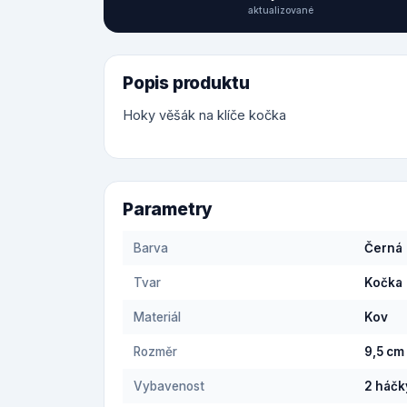
aktualizované
Popis produktu
Hoky věšák na klíče kočka
Parametry
Barva
Černá
Tvar
Kočka
Materiál
Kov
Rozměr
9,5 cm
Vybavenost
2 háčk