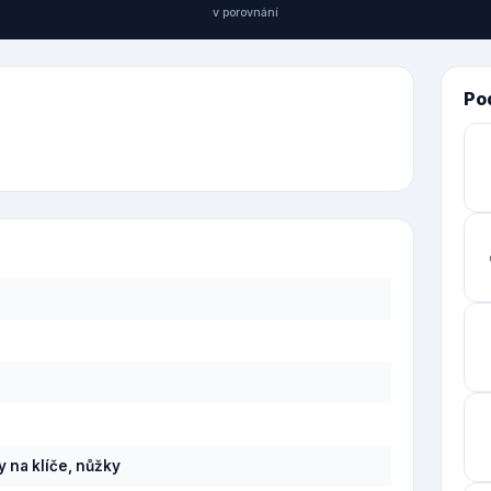
v porovnání
Po
y na klíče, nůžky