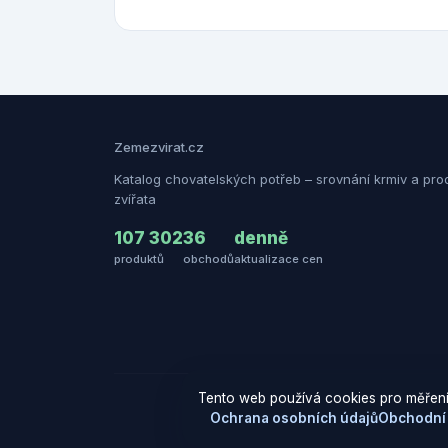
Zemezvirat.cz
Katalog chovatelských potřeb – srovnání krmiv a pro
zvířata
107 302
36
denně
produktů
obchodů
aktualizace cen
Tento web používá cookies pro měření
Ochrana osobních údajů
Obchodní