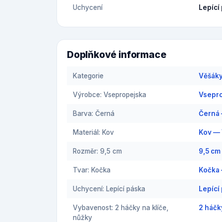
Uchycení
Lepící
Doplňkové informace
Kategorie
Věšáky
Výrobce: Vsepropejska
Vsepro
Barva: Černá
Černá 
Materiál: Kov
Kov — 
Rozměr: 9,5 cm
9,5 cm
Tvar: Kočka
Kočka 
Uchycení: Lepící páska
Lepící
Vybavenost: 2 háčky na klíče,
2 háčk
nůžky