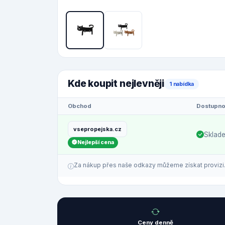
Kde koupit nejlevněji
1 nabídka
Obchod
Dostupno
vsepropejska.cz
Sklad
Nejlepší cena
Za nákup přes naše odkazy můžeme získat provizi. C
Ceny denně