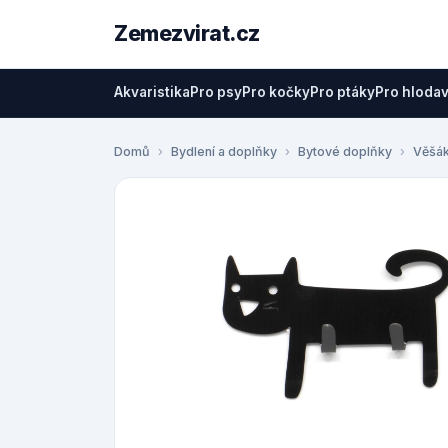
Zemezvirat.cz
Akvaristika
Pro psy
Pro kočky
Pro ptáky
Pro hloda
Domů
Bydlení a doplňky
Bytové doplňky
Věšák