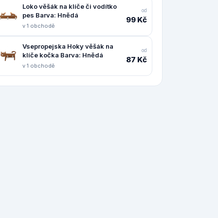
Loko věšák na klíče či vodítko
od
pes Barva: Hnědá
99 Kč
v 1 obchodě
Vsepropejska Hoky věšák na
od
klíče kočka Barva: Hnědá
87 Kč
v 1 obchodě