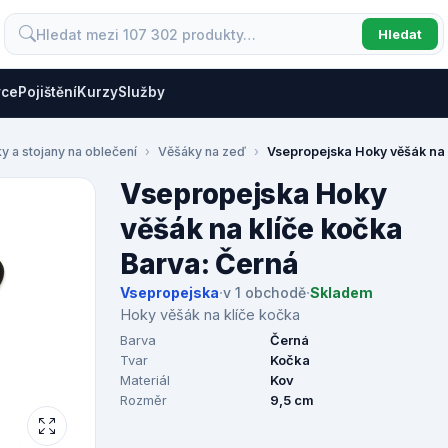
Hledat
vce
Pojištění
Kurzy
Služby
y a stojany na oblečení
Věšáky na zeď
Vsepropejska Hoky věšák na 
Vsepropejska Hoky
věšák na klíče kočka
Barva: Černá
Vsepropejska
·
v 1 obchodě
·
Skladem
Hoky věšák na klíče kočka
Barva
Černá
Tvar
Kočka
Materiál
Kov
Rozměr
9,5 cm