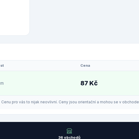
st
Cena
87 Kč
em
enu pro vás to nijak neovlivní. Ceny jsou orientační a mohou se v obchodech
36 obchodů