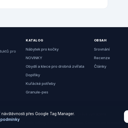
KATALOG
OBSAH
Nábytek pro kočky
Srovnání
duktů pro
NOVINKY
Recenze
Obydlí a klece pro drobná zvířata
Články
Doplňky
Kuřácké potřeby
Granule-pes
 návštěvnosti přes Google Tag Manager.
© 2026 Zemezvirat.cz. Všechna práva vyhrazena.
 podmínky
Za nákup přes naše odkazy můžeme získat provizi. Cenu pro vás to neovlivní.