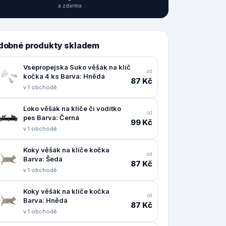
a zdarma
dobné produkty skladem
Vsepropejska Suko věšák na klíč
od
kočka 4 ks Barva: Hnědá
87 Kč
v 1 obchodě
Loko věšák na klíče či vodítko
od
pes Barva: Černá
99 Kč
v 1 obchodě
Koky věšák na klíče kočka
od
Barva: Šedá
87 Kč
v 1 obchodě
Koky věšák na klíče kočka
od
Barva: Hnědá
87 Kč
v 1 obchodě