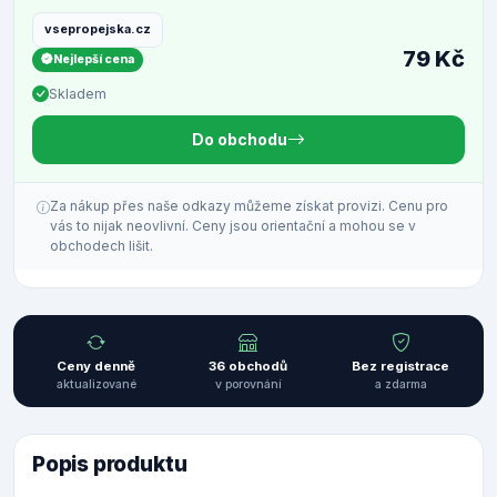
vsepropejska.cz
79 Kč
Nejlepší cena
Skladem
Do obchodu
Za nákup přes naše odkazy můžeme získat provizi. Cenu pro
vás to nijak neovlivní. Ceny jsou orientační a mohou se v
obchodech lišit.
Ceny denně
36 obchodů
Bez registrace
aktualizované
v porovnání
a zdarma
Popis produktu