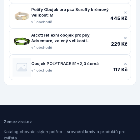
Petify Obojek pro psa Scruffy krémový
od
Velikost: M
445 Kč
v 1 obchodě
Alcott reflexní obojek pro psy,
od
Adventure, zelený velikost L
229 Kč
v 1 obchodě
Obojek POLYTRACE 51*2,0 černá
od
117 Kč
v 1 obchodě
Zemezvirat.cz
Katalog chovatelských potřeb – srovnání krmiv a produktů pro
zvířata