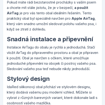
Pokud máte rádi bezstarostné procházky s vaším psem
a chcete mít stále jistotu, že je v bezpečí,
a použít
AirTag
je pro vás tento obal ideálním řešením. Tento
praktický obal byl speciálně navržen pro
Apple AirTag
,
který vám snadno umožní sledovat polohu vašeho psa, i
když se ztratí z dohledu.
Snadná instalace a připevnění
Instalace AirTagu do obalu je rychlá a jednoduchá. Stačí
vložit AirTag do připraveného prostoru a obal je připraven
k použití. Obal je navržen s očkem, které umožňuje
jednoduché připevnění na obojek či postroj vašeho psa.
Sledování vašeho psa teď nebude nikdy jednodušší.
Stylový design
IdaRed silikonový obal přichází ve stylovém designu,
který dodává vašemu psu moderní vzhled. Můžete si
vybrat z různých barevných variant, které dokonale ladí s
osobností vašeho mazlíčka.