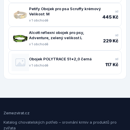
Petify Obojek pro psa Scruffy krémový
od
Velikost: M
445 Kč
v 1 obchodě
Alcott reflexní obojek pro psy,
od
Adventure, zelený velikost L
229 Kč
v 1 obchodě
Obojek POLYTRACE 51*2,0 černá
od
117 Kč
v 1 obchodě
Zemezvirat.cz
Katalog chovatelských potřeb – srovnání krmiv a produktů pro
zvířata