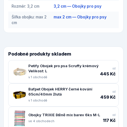
Rozměr: 3,2 cm
3,2 cm — Obojky pro psy
Šířka obojku: max 2
max 2 cm — Obojky pro psy
cm
Podobné produkty skladem
Petify Obojek pro psa Scruffy krémový
od
Velikost: L
445 Kč
v 1 obchodě
Bafpet Obojek HERRY černé kování
od
65cm/40mm žlutá
459 Kč
v 1 obchodě
Obojky TRIXIE štěně mix barev 6ks M-L
od
117 Kč
ve 4 obchodech