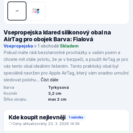
Vsepropejska Idared silikonový obal na
AirTag pro obojek Barva: Fialová
Vsepropejska
·
v 1 obchodě
·
Skladem
Pokud máte rádi bezstarostné procházky s vaším psem a
chcete mít stále jistotu, že je v bezpečí, a použít AirTag je pro
vás tento obal ideálním řešením. Tento praktický obal byl
speciálně navržen pro Apple AirTag, který vám snadno umožní
sledovat polohu...
Číst dále
Barva
Tyrkysová
Rozměr
3,2 cm
Šířka obojku
max 2 cm
Kde koupit nejlevněji
1 nabídka
Ceny aktualizovány 23. 3. 2026 14:39