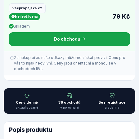
vsepropejska.cz
79 Kč
Nejlepší cena
Skladem
Do obchodu
Za nákup přes naše odkazy můžeme získat provizi. Cenu pro
vás to nijak neovlivní. Ceny jsou orientační a mohou se v
obchodech lišit.
Ceny denně
36 obchodů
Bez registrace
aktualizované
v porovnání
a zdarma
Popis produktu