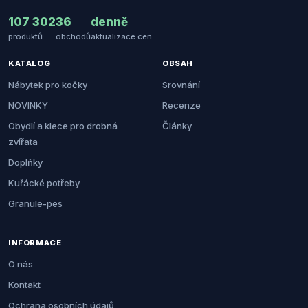
107 302
36
denně
produktů
obchodů
aktualizace cen
KATALOG
OBSAH
Nábytek pro kočky
Srovnání
NOVINKY
Recenze
Obydlí a klece pro drobná
Články
zvířata
Doplňky
Kuřácké potřeby
Granule-pes
INFORMACE
O nás
Kontakt
Ochrana osobních údajů