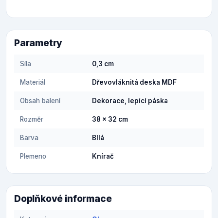
Parametry
Síla
0,3 cm
Materiál
Dřevovláknitá deska MDF
Obsah balení
Dekorace, lepící páska
Rozměr
38 x 32 cm
Barva
Bílá
Plemeno
Knírač
Doplňkové informace