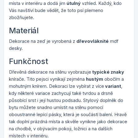
místa v interiéru a dodá jim
útulný
vzhled. Každý, kdo
Vás navštíví bude vědět, že toto psí plemeno
zbožňujete.
Materiál
Dekorace na zeď je vyrobená z
dřevovláknité
mdf
desky.
Funkčnost
Dřevěná dekorace na stěnu vyobrazuje
typické znaky
knírače. Tito pejsci vynikají zejména
hustým
obočím a
mohutným knírem. Dekoraci lze vybírat z více
variant
,
kdy některé variace zachycují také tvrdou a drsně
působící srst i její hustou podsadu. Stylový doplněk do
bytu můžete snadno umístit na stěnu pomocí
oboustranné lepící pásky, která je součástí balení. Hravě
tak doplní prázdná místa a skvěle vynikne jako dekorace
na chodbě, v obývacím pokoji, ložnici a na dalších
místech v interiéru.