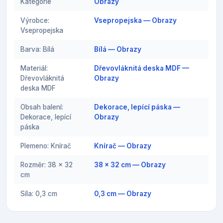
Kategorie
Obrazy
Výrobce:
Vsepropejska — Obrazy
Vsepropejska
Barva: Bílá
Bílá — Obrazy
Materiál:
Dřevovláknitá deska MDF —
Dřevovláknitá
Obrazy
deska MDF
Obsah balení:
Dekorace, lepící páska —
Dekorace, lepící
Obrazy
páska
Plemeno: Knírač
Knírač — Obrazy
Rozměr: 38 x 32
38 x 32 cm — Obrazy
cm
Síla: 0,3 cm
0,3 cm — Obrazy