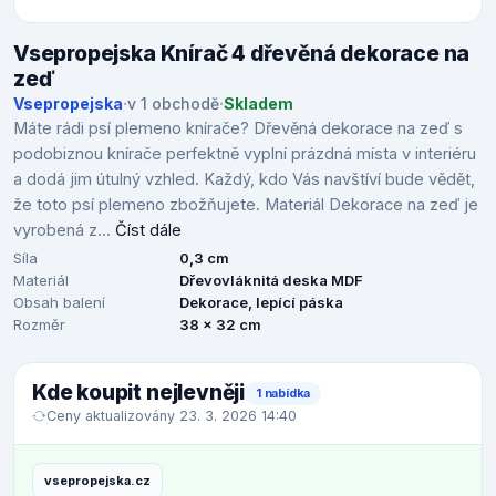
Vsepropejska Knírač 4 dřevěná dekorace na
zeď
Vsepropejska
·
v 1 obchodě
·
Skladem
Máte rádi psí plemeno knírače? Dřevěná dekorace na zeď s
podobiznou knírače perfektně vyplní prázdná místa v interiéru
a dodá jim útulný vzhled. Každý, kdo Vás navštíví bude vědět,
že toto psí plemeno zbožňujete. Materiál Dekorace na zeď je
vyrobená z...
Číst dále
Síla
0,3 cm
Materiál
Dřevovláknitá deska MDF
Obsah balení
Dekorace, lepící páska
Rozměr
38 x 32 cm
Kde koupit nejlevněji
1 nabídka
Ceny aktualizovány 23. 3. 2026 14:40
vsepropejska.cz