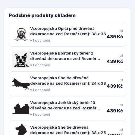
Podobné produkty skladem
Vsepropejska Opičí pinč dřevěná
od
dekorace na zeď Rozměr (cm): 38 x 36
439 Kč
v 1 obchodě
Vsepropejska Bostonský teriér 2
od
dřevěná dekorace na zeď Rozměr
439 Kč
(cm): 37 x 38
v 1 obchodě
Vsepropejska Sheltie dřevěná
od
dekorace na zeď Rozměr (cm): 24 x 38
439 Kč
v 1 obchodě
Vsepropejska Jorkšírský teriér 10
od
dřevěná dekorace na zeď Rozměr
439 Kč
(cm): 24 x 38
v 1 obchodě
Vsepropejska Sheltie dřevěná
od
dekorace na zeď Rozměr (cm): 38 x 25