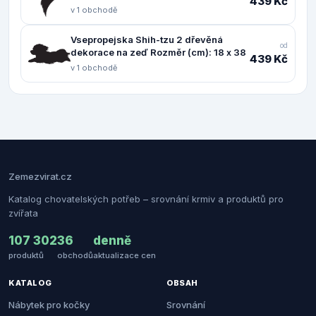
439 Kč
v 1 obchodě
Vsepropejska Shih-tzu 2 dřevěná
od
dekorace na zeď Rozměr (cm): 18 x 38
439 Kč
v 1 obchodě
Zemezvirat.cz
Katalog chovatelských potřeb – srovnání krmiv a produktů pro
zvířata
107 302
36
denně
produktů
obchodů
aktualizace cen
KATALOG
OBSAH
Nábytek pro kočky
Srovnání