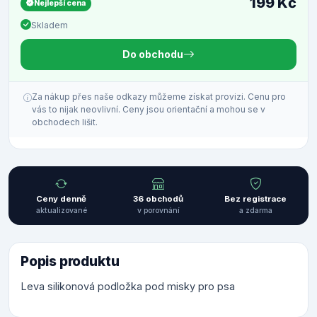
199 Kč
Nejlepší cena
Skladem
Do obchodu
Za nákup přes naše odkazy můžeme získat provizi. Cenu pro
vás to nijak neovlivní. Ceny jsou orientační a mohou se v
obchodech lišit.
Ceny denně
36 obchodů
Bez registrace
aktualizované
v porovnání
a zdarma
Popis produktu
Leva silikonová podložka pod misky pro psa