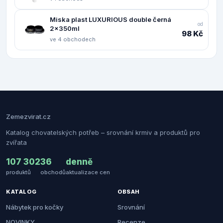
Miska plast LUXURIOUS double černá
od
2x350ml
98 Kč
ve 4 obchodech
Zemezvirat.cz
Katalog chovatelských potřeb – srovnání krmiv a produktů pro
zvířata
107 302
36
denně
produktů
obchodů
aktualizace cen
KATALOG
OBSAH
Nábytek pro kočky
Srovnání
NOVINKY
Recenze