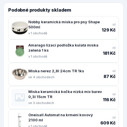
Podobné produkty skladem
Nobby keramická miska pro psy Shape
od
500ml
129 Kč
v 1 obchodě
Amarago lízací podložka kulatá miska
od
zelená 1 ks
181 Kč
v 1 obchodě
Miska nerez 2,8l 24cm TR 1ks
od
87 Kč
ve 4 obchodech
Miska keramická kočka nízká mix barev
od
0,3l 15cm TR
116 Kč
ve 3 obchodech
Oneisall Automat na krmení kovový
od
2100 ml
609 Kč
v 1 obchodě