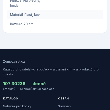
Funkce: Na blechy,
hnidy
Materiál: Plast, kov
Rozměr: 20 cm
Zemezvirat.cz
Katalog chovatelských potřeb – srovnání krmiv a produktů pro
zvířata
107 302
36
denně
produktů
obchodů
aktualizace cen
KATALOG
OBSAH
Nábytek pro kočky
Srovnání