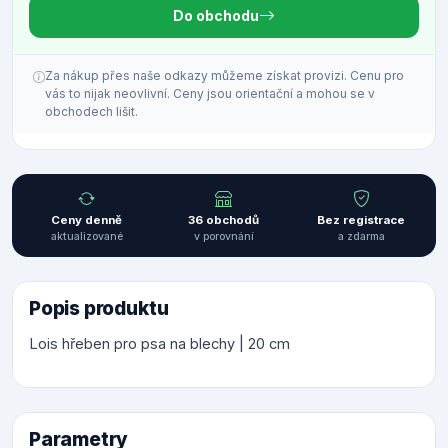
Do obchodu
Za nákup přes naše odkazy můžeme získat provizi. Cenu pro
vás to nijak neovlivní. Ceny jsou orientační a mohou se v
obchodech lišit.
Ceny denně
36 obchodů
Bez registrace
aktualizované
v porovnání
a zdarma
Popis produktu
Lois hřeben pro psa na blechy | 20 cm
Parametry