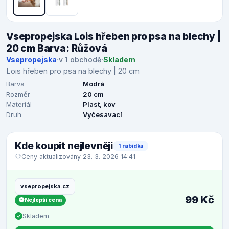
Vsepropejska Lois hřeben pro psa na blechy |
20 cm Barva: Růžová
Vsepropejska
·
v 1 obchodě
·
Skladem
Lois hřeben pro psa na blechy | 20 cm
Barva
Modrá
Rozměr
20 cm
Materiál
Plast, kov
Druh
Vyčesavací
Kde koupit nejlevněji
1 nabídka
Ceny aktualizovány 23. 3. 2026 14:41
vsepropejska.cz
99 Kč
Nejlepší cena
Skladem