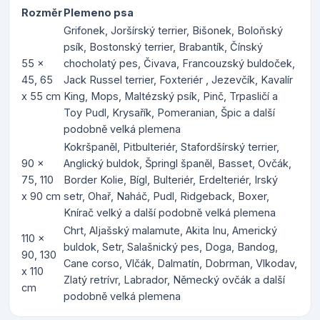
Rozměr
Plemeno psa
Grifonek, Joršírský terrier, Bišonek, Boloňský
psík, Bostonský terrier, Brabantík, Čínský
55 x
chocholatý pes, Čivava, Francouzský buldoček,
45, 65
Jack Russel terrier, Foxteriér , Jezevčík, Kavalír
x 55 cm
King, Mops, Maltézský psík, Pinč, Trpasličí a
Toy Pudl, Krysařík, Pomeranian, Špic a další
podobně velká plemena
Kokršpaněl, Pitbulteriér, Stafordšírský terrier,
90 x
Anglický buldok, Špringl španěl, Basset, Ovčák,
75, 110
Border Kolie, Bígl, Bulteriér, Erdelteriér, Irský
x 90 cm
setr, Ohař, Naháč, Pudl, Ridgeback, Boxer,
Knírač velký a další podobně velká plemena
Chrt, Aljašský malamute, Akita Inu, Americký
110 x
buldok, Setr, Salašnický pes, Doga, Bandog,
90, 130
Cane corso, Vlčák, Dalmatín, Dobrman, Vlkodav,
x 110
Zlatý retrívr, Labrador, Německý ovčák a další
cm
podobně velká plemena