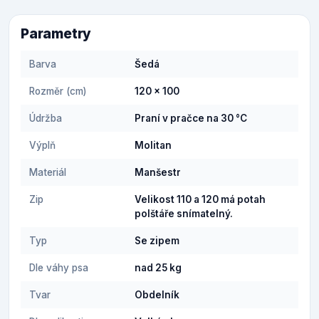
Parametry
Barva
Šedá
Rozměr (cm)
120 x 100
Údržba
Praní v pračce na 30 °C
Výplň
Molitan
Materiál
Manšestr
Zip
Velikost 110 a 120 má potah
polštáře snímatelný.
Typ
Se zipem
Dle váhy psa
nad 25 kg
Tvar
Obdelník