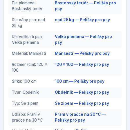
Dle plemena:
Bostonský teriér — Pelíšky pro
Bostonský teriér
psy
Dle váhy psa: nad
nad 25 kg — Pelíšky pro psy
25 kg
Dle velikosti psa:
Velká plemena — Pelíšky pro
Velká plemena
psy
Materiál: Manšestr
Manšestr — Pelíšky pro psy
Rozměr (cm): 120 x
120 x 100 — Pelíšky pro psy
100
Šířka: 100 cm
100 cm — Pelíšky pro psy
Tvar: Obdelník
Obdelník — Pelíšky pro psy
Typ: Se zipem
Se zipem — Pelíšky pro psy
Údržba: Praní v
Praní v pračce na 30 °C —
pračce na 30 °C
Pelíšky pro psy