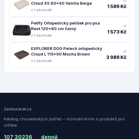
od
Cloud XS 60x40 Vanilla Beige
1 589 Kč
v 1 obchodě
Petify Ortopedický pelíšek pro psa
od
Rest 120x80 cm černý
1 573 Kč
v 1 obchodě
EXPLORER DOG Pelech ortopedický
od
Cloud L 115x90 Mocha Brown
3 989 Kč
v 1 obchodě
Zemezvirat.cz
Katalog chovatelských potřeb – srovnání krmiv a produktů pro
zvířata
107 302
36
denně