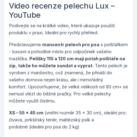
Video recenze pelechu Lux –
YouTube
Podívejte se na krátké video, které ukazuje použití
produktu v praxi. Ideální pro rychlý přehled.
Představujeme
mansestr pelech pro psa
s polštářkem
- luxusní a pohodlné místo pro odpočinek vašeho
mazlíčka.
Pelíšky 110 a 120 cm mají p
otah polštáře na
zip, takže ho můžete sundat a vyprat.
Tento pelech je
vyroben z manšestru, což znamená, že přináší do
vašeho domova nejen krásu, ale i mimořádný
komfort.
Upozorňujeme, že velké velikosti od 90 cm+ se
nemusí vlézt do běžné pračky. Pro velké pelechy
můžete využít čistírnu.
XS – 55 x 45 cm
(vnitřní rozměr 35 x 30 cm), ideální pro:
čivava, jorkšírský teriér, maltézský psík a
podobné (ideální pro psa do 2 kg)