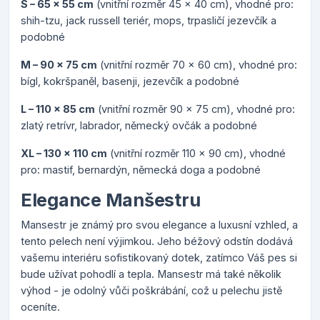
S – 65 x 55 cm
(vnitřní rozměr 45 x 40 cm), vhodné pro:
shih-tzu, jack russell teriér, mops, trpasličí jezevčík a
podobné
M – 90 x 75 cm
(vnitřní rozměr 70 x 60 cm), vhodné pro:
bígl, kokršpaněl, basenji, jezevčík a podobné
L – 110 x 85 cm
(vnitřní rozměr 90 x 75 cm), vhodné pro:
zlatý retrívr, labrador, německý ovčák a podobné
XL – 130 x 110 cm
(vnitřní rozměr 110 x 90 cm), vhodné
pro: mastif, bernardýn, německá doga a podobné
Elegance Manšestru
Mansestr je známý pro svou elegance a luxusní vzhled, a
tento pelech není výjimkou. Jeho béžový odstín dodává
vašemu interiéru sofistikovaný dotek, zatímco Váš pes si
bude užívat pohodlí a tepla. Mansestr má také několik
výhod - je odolný vůči poškrábání, což u pelechu jistě
oceníte.