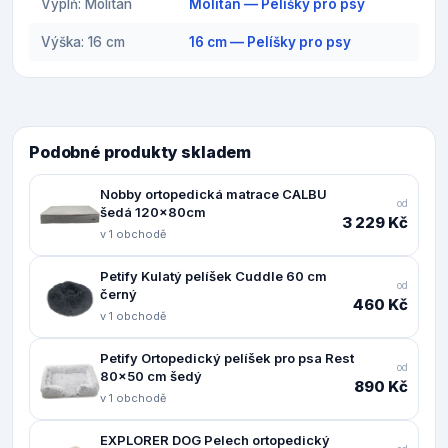
Výplň: Molitan
Molitan — Pelíšky pro psy
Výška: 16 cm
16 cm — Pelíšky pro psy
Podobné produkty skladem
Nobby ortopedická matrace CALBU
od
šedá 120x80cm
3 229 Kč
v 1 obchodě
Petify Kulatý pelíšek Cuddle 60 cm
od
černý
460 Kč
v 1 obchodě
Petify Ortopedický pelíšek pro psa Rest
od
80x50 cm šedý
890 Kč
v 1 obchodě
EXPLORER DOG Pelech ortopedický