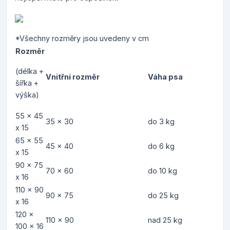
*Všechny rozměry jsou uvedeny v cm
Rozměr
(délka +
Vnitřní rozměr
Váha psa
šířka +
výška)
55 x 45
35 x 30
do 3 kg
x 15
65 x 55
45 x 40
do 6 kg
x 15
90 x 75
70 x 60
do 10 kg
x 16
110 x 90
90 x 75
do 25 kg
x 16
120 x
110 x 90
nad 25 kg
100 x 16