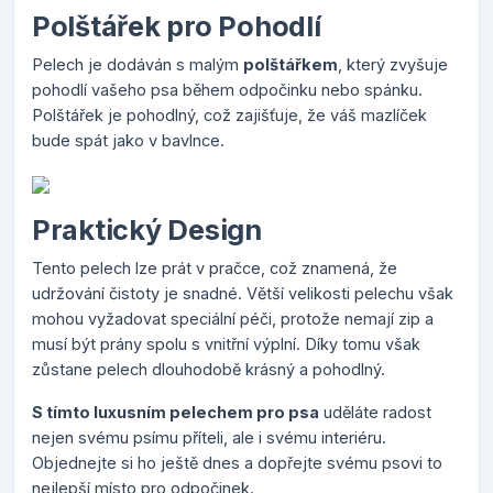
Polštářek pro Pohodlí
Pelech je dodáván s malým
polštářkem
, který zvyšuje
pohodlí vašeho psa během odpočinku nebo spánku.
Polštářek je pohodlný, což zajišťuje, že váš mazlíček
bude spát jako v bavlnce.
Praktický Design
Tento pelech lze prát v pračce, což znamená, že
udržování čistoty je snadné. Větší velikosti pelechu však
mohou vyžadovat speciální péči, protože nemají zip a
musí být prány spolu s vnitřní výplní. Díky tomu však
zůstane pelech dlouhodobě krásný a pohodlný.
S tímto luxusním pelechem pro psa
uděláte radost
nejen svému psímu příteli, ale i svému interiéru.
Objednejte si ho ještě dnes a dopřejte svému psovi to
nejlepší místo pro odpočinek.