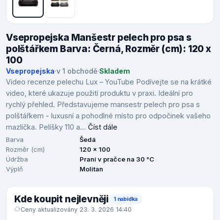
Vsepropejska Manšestr pelech pro psa s
polštářkem Barva: Černá, Rozměr (cm): 120 x
100
Vsepropejska
·
v 1 obchodě
·
Skladem
Video recenze pelechu Lux – YouTube Podívejte se na krátké
video, které ukazuje použití produktu v praxi. Ideální pro
rychlý přehled. Představujeme mansestr pelech pro psa s
polštářkem - luxusní a pohodlné místo pro odpočinek vašeho
mazlíčka. Pelíšky 110 a...
Číst dále
Barva
Šedá
Rozměr (cm)
120 x 100
Údržba
Praní v pračce na 30 °C
Výplň
Molitan
Kde koupit nejlevněji
1 nabídka
Ceny aktualizovány 23. 3. 2026 14:40