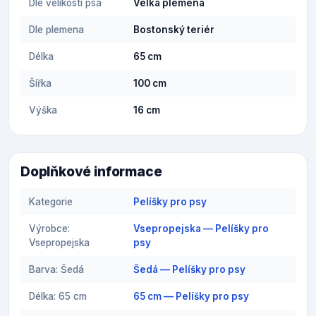
Dle velikosti psa
Velká plemena
Dle plemena
Bostonský teriér
Délka
65 cm
Šířka
100 cm
Výška
16 cm
Doplňkové informace
Kategorie
Pelíšky pro psy
Výrobce:
Vsepropejska — Pelíšky pro
Vsepropejska
psy
Barva: Šedá
Šedá — Pelíšky pro psy
Délka: 65 cm
65 cm — Pelíšky pro psy