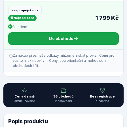
vsepropejska.cz
1 799 Kč
Nejlepší cena
Skladem
Do obchodu
Za nákup přes naše odkazy můžeme získat provizi. Cenu pro
vás to nijak neovlivní. Ceny jsou orientační a mohou se v
obchodech lišit.
Ceny denně
36 obchodů
Bez registrace
aktualizované
v porovnání
a zdarma
Popis produktu