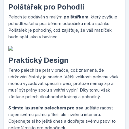
Polštářek pro Pohodlí
Pelech je dodáván s malým
polštářkem
, který zvyšuje
pohodlí vašeho psa během odpočinku nebo spánku.
Polštářek je pohodlný, což zajišťuje, že váš mazlíček
bude spát jako v bavlnce.
Praktický Design
Tento pelech lze prát v pračce, což znamená, že
udržování čistoty je snadné. Větší velikosti pelechu však
mohou vyžadovat speciální péči, protože nemají zip a
musí být prány spolu s vnitřní výplní. Díky tomu však
zůstane pelech dlouhodobě krásný a pohodlný.
S tímto luxusním pelechem pro psa
uděláte radost
nejen svému psímu příteli, ale i svému interiéru.
Objednejte si ho ještě dnes a dopřejte svému psovi to
nejlepší místo pro odpočinek.