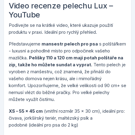
Video recenze pelechu Lux –
YouTube
Podívejte se na krátké video, které ukazuje použití
produktu v praxi. Ideální pro rychlý přehled.
Představujeme
mansestr pelech pro psa
s polštářkem
- luxusní a pohodlné místo pro odpočinek vašeho
mazlíčka.
Pelíšky 110 a 120 cm mají p
otah polštáře na
zip, takže ho můžete sundat a vyprat.
Tento pelech je
vyroben z manšestru, což znamená, že přináší do
vašeho domova nejen krásu, ale i mimořádný
komfort.
Upozorňujeme, že velké velikosti od 90 cm+ se
nemusí vlézt do běžné pračky. Pro velké pelechy
můžete využít čistírnu.
XS – 55 x 45 cm
(vnitřní rozměr 35 x 30 cm), ideální pro:
čivava, jorkšírský teriér, maltézský psík a
podobné (ideální pro psa do 2 kg)