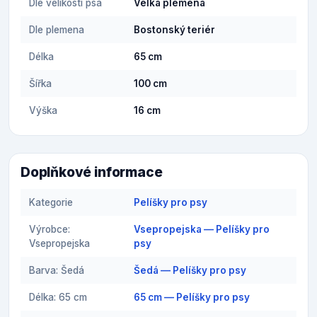
Dle velikosti psa
Velká plemena
Dle plemena
Bostonský teriér
Délka
65 cm
Šířka
100 cm
Výška
16 cm
Doplňkové informace
Kategorie
Pelíšky pro psy
Výrobce:
Vsepropejska — Pelíšky pro
Vsepropejska
psy
Barva: Šedá
Šedá — Pelíšky pro psy
Délka: 65 cm
65 cm — Pelíšky pro psy