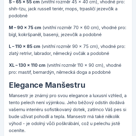
S – 65 x 55 cm
(vnitřní rozměr 45 x 40 cm), vhodné pro:
shih-tzu, jack russell teriér, mops, trpasličí jezevčík a
podobné
M – 90 x 75 cm
(vnitřní rozměr 70 x 60 cm), vhodné pro:
bígl, kokršpaněl, basenji, jezevčík a podobné
L – 110 x 85 cm
(vnitřní rozměr 90 x 75 cm), vhodné pro:
zlatý retrívr, labrador, německý ovčák a podobné
XL – 130 x 110 cm
(vnitřní rozměr 110 x 90 cm), vhodné
pro: mastif, bernardýn, německá doga a podobné
Elegance Manšestru
Mansestr je známý pro svou elegance a luxusní vzhled, a
tento pelech není výjimkou. Jeho béžový odstín dodává
vašemu interiéru sofistikovaný dotek, zatímco Váš pes si
bude užívat pohodlí a tepla. Mansestr má také několik
výhod - je odolný vůči poškrábání, což u pelechu jistě
oceníte.