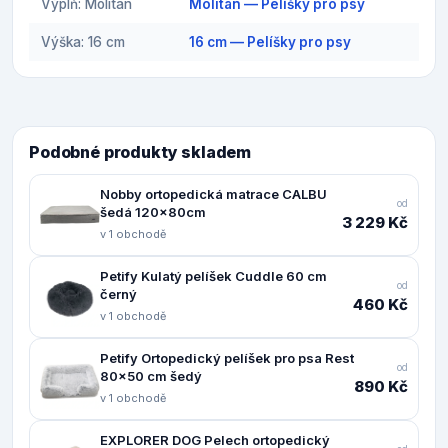
Výplň: Molitan
Molitan — Pelíšky pro psy
Výška: 16 cm
16 cm — Pelíšky pro psy
Podobné produkty skladem
Nobby ortopedická matrace CALBU
od
šedá 120x80cm
3 229 Kč
v 1 obchodě
Petify Kulatý pelíšek Cuddle 60 cm
od
černý
460 Kč
v 1 obchodě
Petify Ortopedický pelíšek pro psa Rest
od
80x50 cm šedý
890 Kč
v 1 obchodě
EXPLORER DOG Pelech ortopedický