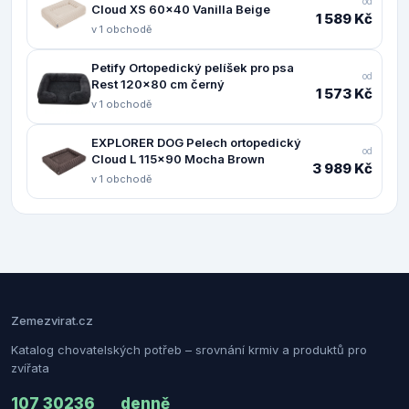
od
Cloud XS 60x40 Vanilla Beige
1 589 Kč
v 1 obchodě
Petify Ortopedický pelíšek pro psa
od
Rest 120x80 cm černý
1 573 Kč
v 1 obchodě
EXPLORER DOG Pelech ortopedický
od
Cloud L 115x90 Mocha Brown
3 989 Kč
v 1 obchodě
Zemezvirat.cz
Katalog chovatelských potřeb – srovnání krmiv a produktů pro
zvířata
107 302
36
denně