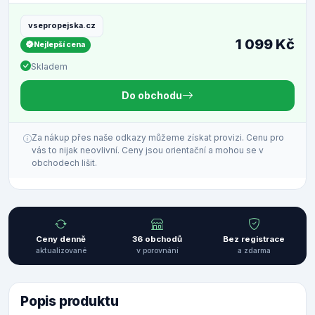
vsepropejska.cz
1 099 Kč
Nejlepší cena
Skladem
Do obchodu
Za nákup přes naše odkazy můžeme získat provizi. Cenu pro
vás to nijak neovlivní. Ceny jsou orientační a mohou se v
obchodech lišit.
Ceny denně
36 obchodů
Bez registrace
aktualizované
v porovnání
a zdarma
Popis produktu