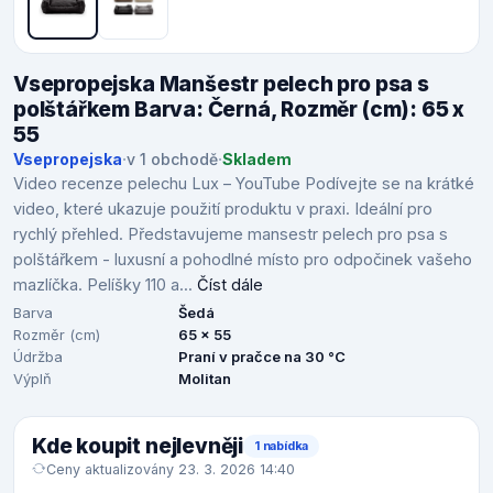
Vsepropejska Manšestr pelech pro psa s
polštářkem Barva: Černá, Rozměr (cm): 65 x
55
Vsepropejska
·
v 1 obchodě
·
Skladem
Video recenze pelechu Lux – YouTube Podívejte se na krátké
video, které ukazuje použití produktu v praxi. Ideální pro
rychlý přehled. Představujeme mansestr pelech pro psa s
polštářkem - luxusní a pohodlné místo pro odpočinek vašeho
mazlíčka. Pelíšky 110 a...
Číst dále
Barva
Šedá
Rozměr (cm)
65 x 55
Údržba
Praní v pračce na 30 °C
Výplň
Molitan
Kde koupit nejlevněji
1 nabídka
Ceny aktualizovány 23. 3. 2026 14:40