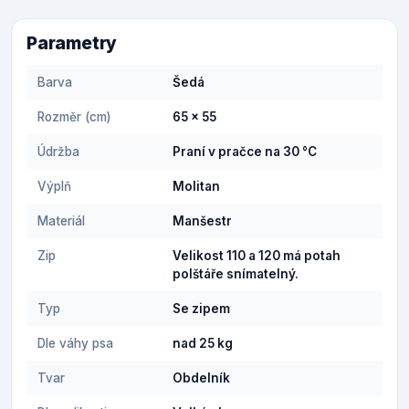
Parametry
Barva
Šedá
Rozměr (cm)
65 x 55
Údržba
Praní v pračce na 30 °C
Výplň
Molitan
Materiál
Manšestr
Zip
Velikost 110 a 120 má potah
polštáře snímatelný.
Typ
Se zipem
Dle váhy psa
nad 25 kg
Tvar
Obdelník