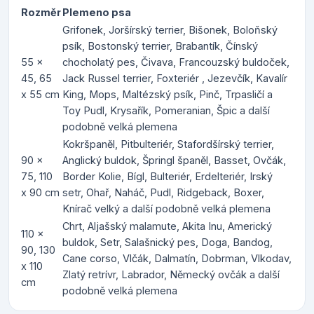
Rozměr
Plemeno psa
Grifonek, Joršírský terrier, Bišonek, Boloňský
psík, Bostonský terrier, Brabantík, Čínský
55 x
chocholatý pes, Čivava, Francouzský buldoček,
45, 65
Jack Russel terrier, Foxteriér , Jezevčík, Kavalír
x 55 cm
King, Mops, Maltézský psík, Pinč, Trpasličí a
Toy Pudl, Krysařík, Pomeranian, Špic a další
podobně velká plemena
Kokršpaněl, Pitbulteriér, Stafordšírský terrier,
90 x
Anglický buldok, Špringl španěl, Basset, Ovčák,
75, 110
Border Kolie, Bígl, Bulteriér, Erdelteriér, Irský
x 90 cm
setr, Ohař, Naháč, Pudl, Ridgeback, Boxer,
Knírač velký a další podobně velká plemena
Chrt, Aljašský malamute, Akita Inu, Americký
110 x
buldok, Setr, Salašnický pes, Doga, Bandog,
90, 130
Cane corso, Vlčák, Dalmatín, Dobrman, Vlkodav,
x 110
Zlatý retrívr, Labrador, Německý ovčák a další
cm
podobně velká plemena