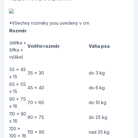
*Všechny rozměry jsou uvedeny v cm
Rozměr
(délka +
Vnitřní rozměr
Váha psa
šířka +
výška)
55 x 45
35 x 30
do 3 kg
x 15
65 x 55
45 x 40
do 6 kg
x 15
90 x 75
70 x 60
do 10 kg
x 16
110 x 90
90 x 75
do 25 kg
x 16
120 x
110 x 90
nad 25 kg
100 x 16