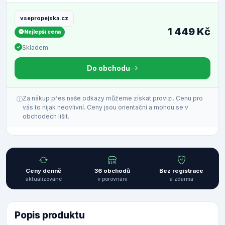
vsepropejska.cz
1 449 Kč
Nejlepší cena
Skladem
Do obchodu
Za nákup přes naše odkazy můžeme získat provizi. Cenu pro
vás to nijak neovlivní. Ceny jsou orientační a mohou se v
obchodech lišit.
Ceny denně
36 obchodů
Bez registrace
aktualizované
v porovnání
a zdarma
Popis produktu