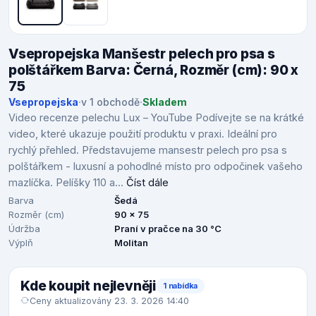
Vsepropejska Manšestr pelech pro psa s
polštářkem Barva: Černá, Rozměr (cm): 90 x
75
Vsepropejska
·
v 1 obchodě
·
Skladem
Video recenze pelechu Lux – YouTube Podívejte se na krátké
video, které ukazuje použití produktu v praxi. Ideální pro
rychlý přehled. Představujeme mansestr pelech pro psa s
polštářkem - luxusní a pohodlné místo pro odpočinek vašeho
mazlíčka. Pelíšky 110 a...
Číst dále
Barva
Šedá
Rozměr (cm)
90 x 75
Údržba
Praní v pračce na 30 °C
Výplň
Molitan
Kde koupit nejlevněji
1 nabídka
Ceny aktualizovány 23. 3. 2026 14:40