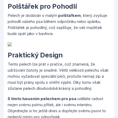
Polštářek pro Pohodlí
Pelech je dodáván s malým
polštářkem
, který zvyšuje
pohodlí vašeho psa během odpočinku nebo spánku.
Polštářek je pohodlný, což zajišťuje, že váš mazlíček
bude spát jako v bavlnce.
Praktický Design
Tento pelech lze prát v pračce, což znamená, že
udržování čistoty je snadné. Větší velikosti pelechu však
mohou vyžadovat speciální péči, protože nemají zip a
musí být prány spolu s vnitřní výplní. Díky tomu však
zůstane pelech dlouhodobě krásný a pohodlný.
S tímto luxusním pelechem pro psa
uděláte radost
nejen svému psímu příteli, ale i svému interiéru.
Objednejte si ho ještě dnes a dopřejte svému psovi to
nejlepší místo pro odpočinek.