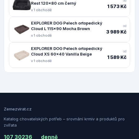
od
Rest 120x80 cm černý
1 573 Kč
v 1 obchodě
EXPLORER DOG Pelech ortopedický
od
Cloud L 115x90 Mocha Brown
3 989 Kč
v 1 obchodě
EXPLORER DOG Pelech ortopedický
od
Cloud XS 60x40 Vanilla Beige
1 589 Kč
v 1 obchodě
Zemezvirat.cz
Katalog chovatelských potřeb – srovnání krmiv a produktů pro
zvířata
107 302
36
denně