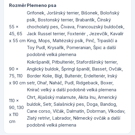
Rozměr
Plemeno psa
Grifonek, Joršírský terrier, Bišonek, Boloňský
psík, Bostonský terrier, Brabantík, Čínský
55 x
chocholatý pes, Čivava, Francouzský buldoček,
45, 65
Jack Russel terrier, Foxteriér , Jezevčík, Kavalír
x 55 cm
King, Mops, Maltézský psík, Pinč, Trpasličí a
Toy Pudl, Krysařík, Pomeranian, Špic a další
podobně velká plemena
Kokršpaněl, Pitbulteriér, Stafordšírský terrier,
90 x
Anglický buldok, Špringl španěl, Basset, Ovčák,
75, 110
Border Kolie, Bígl, Bulteriér, Erdelteriér, Irský
x 90 cm
setr, Ohař, Naháč, Pudl, Ridgeback, Boxer,
Knírač velký a další podobně velká plemena
Chrt, Aljašský malamute, Akita Inu, Americký
110 x
buldok, Setr, Salašnický pes, Doga, Bandog,
90, 130
Cane corso, Vlčák, Dalmatín, Dobrman, Vlkodav,
x 110
Zlatý retrívr, Labrador, Německý ovčák a další
cm
podobně velká plemena