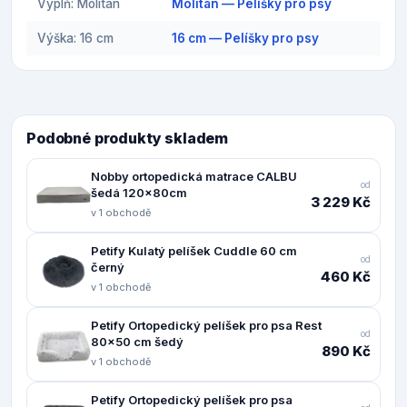
Výplň: Molitan
Molitan — Pelíšky pro psy
Výška: 16 cm
16 cm — Pelíšky pro psy
Podobné produkty skladem
Nobby ortopedická matrace CALBU
od
šedá 120x80cm
3 229 Kč
v 1 obchodě
Petify Kulatý pelíšek Cuddle 60 cm
od
černý
460 Kč
v 1 obchodě
Petify Ortopedický pelíšek pro psa Rest
od
80x50 cm šedý
890 Kč
v 1 obchodě
Petify Ortopedický pelíšek pro psa