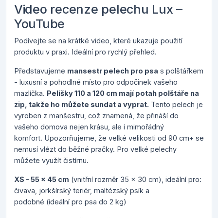
Video recenze pelechu Lux –
YouTube
Podívejte se na krátké video, které ukazuje použití
produktu v praxi. Ideální pro rychlý přehled.
Představujeme
mansestr pelech pro psa
s polštářkem
- luxusní a pohodlné místo pro odpočinek vašeho
mazlíčka.
Pelíšky 110 a 120 cm mají p
otah polštáře na
zip, takže ho můžete sundat a vyprat.
Tento pelech je
vyroben z manšestru, což znamená, že přináší do
vašeho domova nejen krásu, ale i mimořádný
komfort.
Upozorňujeme, že velké velikosti od 90 cm+ se
nemusí vlézt do běžné pračky. Pro velké pelechy
můžete využít čistírnu.
XS – 55 x 45 cm
(vnitřní rozměr 35 x 30 cm), ideální pro:
čivava, jorkšírský teriér, maltézský psík a
podobné (ideální pro psa do 2 kg)