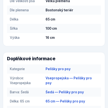
Dle velikosti psa
Velká plemena
Dle plemena
Bostonský teriér
Délka
65 cm
Šířka
100 cm
Výška
16 cm
Doplňkové informace
Kategorie
Pelíšky pro psy
Výrobce:
Vsepropejska — Pelíšky pro
Vsepropejska
psy
Barva: Šedá
Šedá — Pelíšky pro psy
Délka: 65 cm
65 cm — Pelíšky pro psy