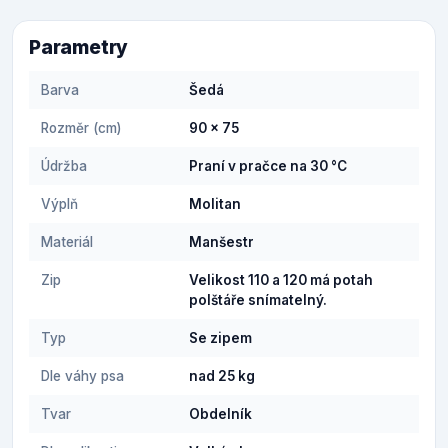
Parametry
Barva
Šedá
Rozměr (cm)
90 x 75
Údržba
Praní v pračce na 30 °C
Výplň
Molitan
Materiál
Manšestr
Zip
Velikost 110 a 120 má potah
polštáře snímatelný.
Typ
Se zipem
Dle váhy psa
nad 25 kg
Tvar
Obdelník