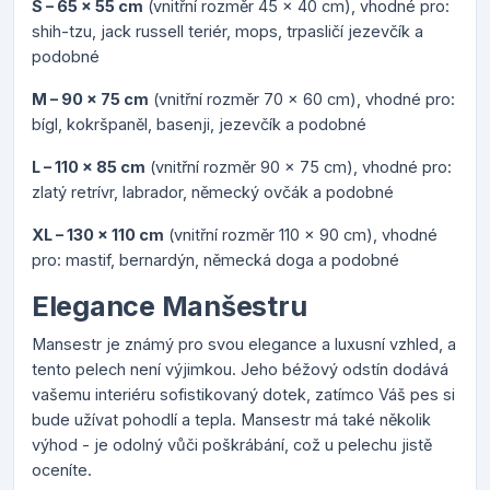
S – 65 x 55 cm
(vnitřní rozměr 45 x 40 cm), vhodné pro:
shih-tzu, jack russell teriér, mops, trpasličí jezevčík a
podobné
M – 90 x 75 cm
(vnitřní rozměr 70 x 60 cm), vhodné pro:
bígl, kokršpaněl, basenji, jezevčík a podobné
L – 110 x 85 cm
(vnitřní rozměr 90 x 75 cm), vhodné pro:
zlatý retrívr, labrador, německý ovčák a podobné
XL – 130 x 110 cm
(vnitřní rozměr 110 x 90 cm), vhodné
pro: mastif, bernardýn, německá doga a podobné
Elegance Manšestru
Mansestr je známý pro svou elegance a luxusní vzhled, a
tento pelech není výjimkou. Jeho béžový odstín dodává
vašemu interiéru sofistikovaný dotek, zatímco Váš pes si
bude užívat pohodlí a tepla. Mansestr má také několik
výhod - je odolný vůči poškrábání, což u pelechu jistě
oceníte.