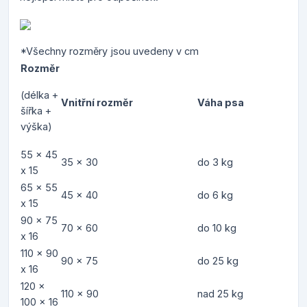
*Všechny rozměry jsou uvedeny v cm
Rozměr
(délka +
Vnitřní rozměr
Váha psa
šířka +
výška)
55 x 45
35 x 30
do 3 kg
x 15
65 x 55
45 x 40
do 6 kg
x 15
90 x 75
70 x 60
do 10 kg
x 16
110 x 90
90 x 75
do 25 kg
x 16
120 x
110 x 90
nad 25 kg
100 x 16