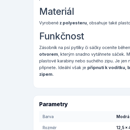
Materiál
Vyrobené
z polyesteru
, obsahuje také plast
Funkčnost
Zásobník na psí pytlíky či sáčky oceníte běh
otvorem
, kterým snadno vytáhnete sáček. 
plastové karabiny nebo suchého zipu. Je jen
připnete. Ideální však je
připnutí k vodítku, 
zipem
.
Parametry
Barva
Modrá
Rozměr
12,5 x 