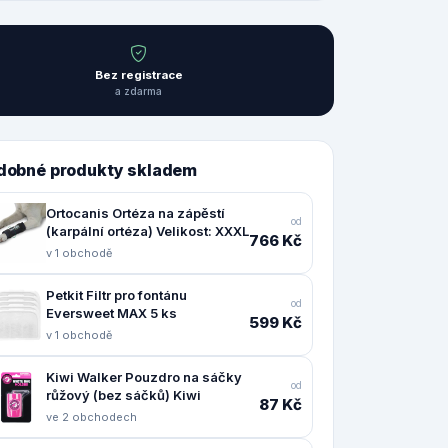
Bez registrace
a zdarma
dobné produkty skladem
Ortocanis Ortéza na zápěstí
od
(karpální ortéza) Velikost: XXXL
766 Kč
v 1 obchodě
Petkit Filtr pro fontánu
od
Eversweet MAX 5 ks
599 Kč
v 1 obchodě
Kiwi Walker Pouzdro na sáčky
od
růžový (bez sáčků) Kiwi
87 Kč
ve 2 obchodech