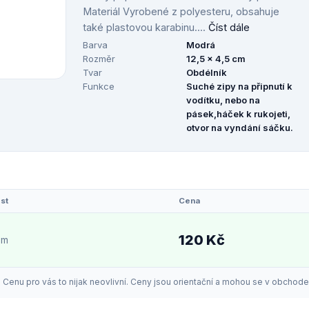
Materiál Vyrobené z polyesteru, obsahuje
také plastovou karabinu....
Číst dále
Barva
Modrá
Rozměr
12,5 x 4,5 cm
Tvar
Obdélník
Funkce
Suché zipy na připnutí k
vodítku, nebo na
pásek,háček k rukojeti,
otvor na vyndání sáčku.
st
Cena
120 Kč
em
enu pro vás to nijak neovlivní. Ceny jsou orientační a mohou se v obchodech