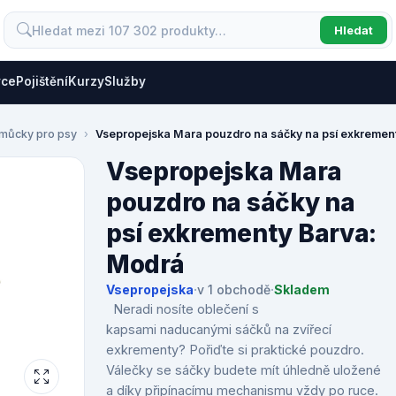
Hledat
vce
Pojištění
Kurzy
Služby
omůcky pro psy
Vsepropejska Mara pouzdro na sáčky na psí exkremen
Vsepropejska Mara
pouzdro na sáčky na
psí exkrementy Barva:
Modrá
Vsepropejska
·
v 1 obchodě
·
Skladem
Neradi nosíte oblečení s
kapsami naducanými sáčků na zvířecí
exkrementy? Pořiďte si praktické pouzdro.
Válečky se sáčky budete mít úhledně uložené
a díky připínacímu mechanismu vždy po ruce.