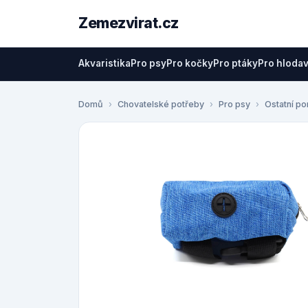
Zemezvirat.cz
Akvaristika
Pro psy
Pro kočky
Pro ptáky
Pro hloda
Domů
Chovatelské potřeby
Pro psy
Ostatní p