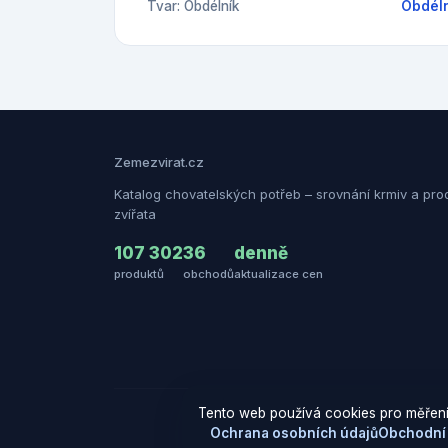
Tvar: Obdélník
Obdéln
Zemezvirat.cz
Katalog chovatelských potřeb – srovnání krmiv a pro
zvířata
107 302
36
denně
produktů
obchodů
aktualizace cen
Tento web používá cookies pro měření
Ochrana osobních údajů
Obchodní