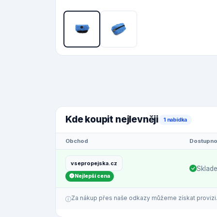
Kde koupit nejlevněji
1 nabídka
Obchod
Dostupno
vsepropejska.cz
Sklad
Nejlepší cena
Za nákup přes naše odkazy můžeme získat provizi. C