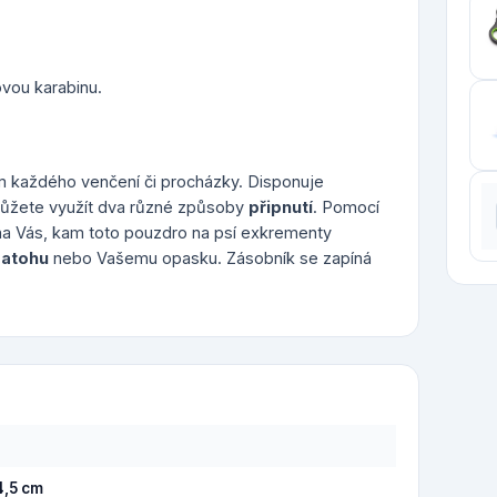
ovou karabinu.
em každého venčení či procházky. Disponuje
Můžete využít dva různé způsoby
připnutí
. Pomocí
 na Vás, kam toto pouzdro na psí exkrementy
batohu
nebo Vašemu opasku. Zásobník se zapíná
4,5 cm