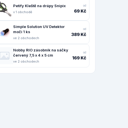
Petify Kleště na drápy Snipix
od
69 Kč
v 1 obchodě
Simple Solution UV Detektor
od
moči 1 ks
389 Kč
ve 2 obchodech
Nobby RIO zásobník na sáčky
od
červený 7,5 x 4 x 5 cm
169 Kč
ve 2 obchodech