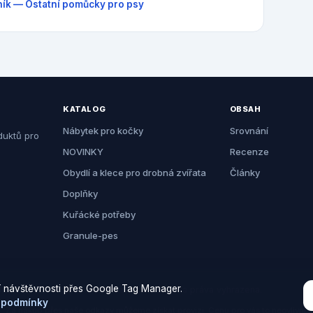
ík — Ostatní pomůcky pro psy
KATALOG
OBSAH
Nábytek pro kočky
Srovnání
duktů pro
NOVINKY
Recenze
Obydlí a klece pro drobná zvířata
Články
Doplňky
Kuřácké potřeby
Granule-pes
 návštěvnosti přes Google Tag Manager.
© 2026 Zemezvirat.cz. Všechna práva vyhrazena.
 podmínky
Za nákup přes naše odkazy můžeme získat provizi. Cenu pro vás to neovlivní.