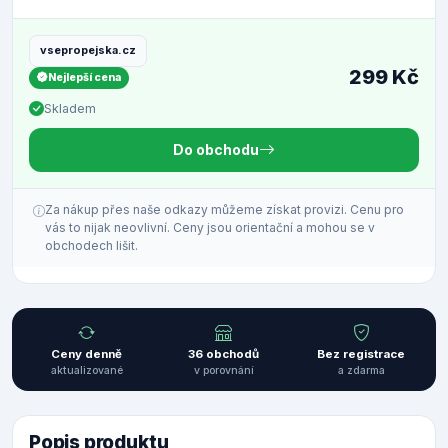
vsepropejska.cz
299 Kč
Nejlepší cena
Skladem
Do obchodu
Za nákup přes naše odkazy můžeme získat provizi. Cenu pro
vás to nijak neovlivní. Ceny jsou orientační a mohou se v
obchodech lišit.
Ceny denně
36 obchodů
Bez registrace
aktualizované
v porovnání
a zdarma
Popis produktu