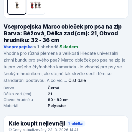
Vsepropejska Marco obleček pro psa na zip
Barva: Béžová, Délka zad (cm): 21, Obvod
hrudníku: 32 - 36 cm
Vsepropejska
·
v 1 obchodě
·
Skladem
Vhodná pro různá plemena a velikosti Hledáte univerzální
zimní bundu pro svého psa? Marco obleček pro psa na zip je
tu pro vašeho čtyřnohého kamaráda. Je vhodný pro psy se
širokým hrudníkem, ale stejně tak skvěle sedí i těm se
standardní postavou. A co víc,...
Číst dále
Barva
Černá
Délka zad (cm)
21
Obvod hrudníku
80 - 82 cm
Materiál
Polyester
Kde koupit nejlevněji
1 nabídka
Ceny aktualizovány 23. 3. 2026 14:41