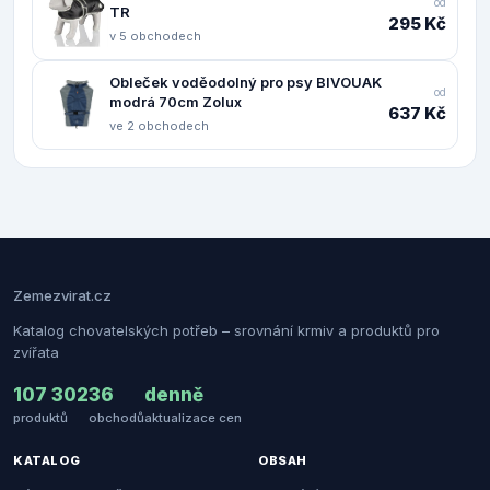
od
TR
295 Kč
v 5 obchodech
Obleček voděodolný pro psy BIVOUAK
od
modrá 70cm Zolux
637 Kč
ve 2 obchodech
Zemezvirat.cz
Katalog chovatelských potřeb – srovnání krmiv a produktů pro
zvířata
107 302
36
denně
produktů
obchodů
aktualizace cen
KATALOG
OBSAH