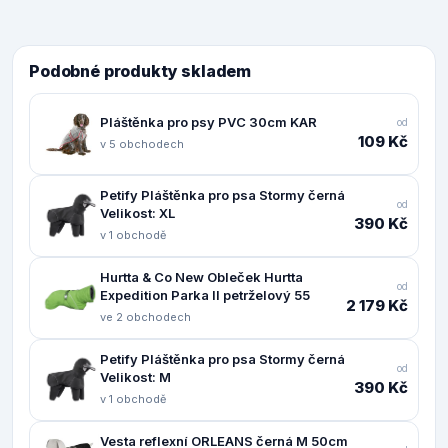
Podobné produkty skladem
Pláštěnka pro psy PVC 30cm KAR
od
109 Kč
v 5 obchodech
Petify Pláštěnka pro psa Stormy černá
od
Velikost: XL
390 Kč
v 1 obchodě
Hurtta & Co New Obleček Hurtta
od
Expedition Parka II petrželový 55
2 179 Kč
ve 2 obchodech
Petify Pláštěnka pro psa Stormy černá
od
Velikost: M
390 Kč
v 1 obchodě
Vesta reflexní ORLEANS černá M 50cm