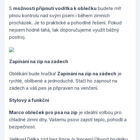
S
možností připnutí vodítka k oblečku
budete mít
plnou kontrolu nad svým psem i během zimních
procházek. Je to praktické a pohodlné řešení. Pokud
nejsem hodně tahá, tak doporučujeme využít běžný
postroj.
Zapínání na zip na zádech
Oblékání bude hračka!
Zapínání na zip na zádech
je
rychlé, oblíbené a jednoduché. Stačí ho zapnout na
zádech a váš pes je připraven na venčení.
Stylový a funkční
Marco obleček pro psa na zip
je ideální volbou pro
chladné zimní dny. Vašemu psovi zajistí teplo, pohodlí a
bezpečnost.
Velikost
Délka zad bez límce (s límcem)
Obvod hrudníku