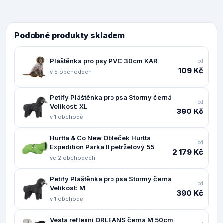
Podobné produkty skladem
Pláštěnka pro psy PVC 30cm KAR
od
109 Kč
v 5 obchodech
Petify Pláštěnka pro psa Stormy černá
od
Velikost: XL
390 Kč
v 1 obchodě
Hurtta & Co New Obleček Hurtta
od
Expedition Parka II petrželový 55
2 179 Kč
ve 2 obchodech
Petify Pláštěnka pro psa Stormy černá
od
Velikost: M
390 Kč
v 1 obchodě
Vesta reflexní ORLEANS černá M 50cm