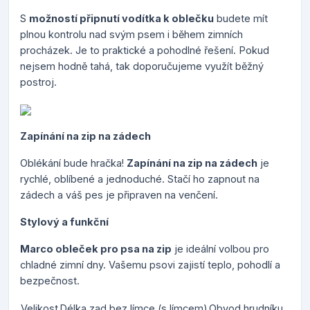
S
možností připnutí vodítka k oblečku
budete mít
plnou kontrolu nad svým psem i během zimních
procházek. Je to praktické a pohodlné řešení. Pokud
nejsem hodně tahá, tak doporučujeme využít běžný
postroj.
Zapínání na zip na zádech
Oblékání bude hračka!
Zapínání na zip na zádech
je
rychlé, oblíbené a jednoduché. Stačí ho zapnout na
zádech a váš pes je připraven na venčení.
Stylový a funkční
Marco obleček pro psa na zip
je ideální volbou pro
chladné zimní dny. Vašemu psovi zajistí teplo, pohodlí a
bezpečnost.
Velikost
Délka zad bez límce (s límcem)
Obvod hrudníku