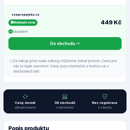
vsepropejska.cz
449 Kč
Nejlepší cena
Skladem
Do obchodu
Za nákup přes naše odkazy můžeme získat provizi. Cenu pro
vás to nijak neovlivní. Ceny jsou orientační a mohou se v
obchodech lišit.
Ceny denně
36 obchodů
Bez registrace
aktualizované
v porovnání
a zdarma
Popis produktu