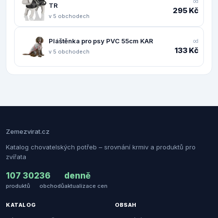
od
TR
295 Kč
v 5 obchodech
Pláštěnka pro psy PVC 55cm KAR
od
133 Kč
v 5 obchodech
Zemezvirat.cz
Katalog chovatelských potřeb – srovnání krmiv a produktů pro
zvířata
107 302
36
denně
produktů
obchodů
aktualizace cen
KATALOG
OBSAH