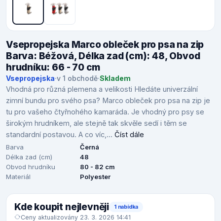
Vsepropejska Marco obleček pro psa na zip
Barva: Béžová, Délka zad (cm): 48, Obvod
hrudníku: 66 - 70 cm
Vsepropejska
·
v 1 obchodě
·
Skladem
Vhodná pro různá plemena a velikosti Hledáte univerzální
zimní bundu pro svého psa? Marco obleček pro psa na zip je
tu pro vašeho čtyřnohého kamaráda. Je vhodný pro psy se
širokým hrudníkem, ale stejně tak skvěle sedí i těm se
standardní postavou. A co víc,...
Číst dále
Barva
Černá
Délka zad (cm)
48
Obvod hrudníku
80 - 82 cm
Materiál
Polyester
Kde koupit nejlevněji
1 nabídka
Ceny aktualizovány 23. 3. 2026 14:41