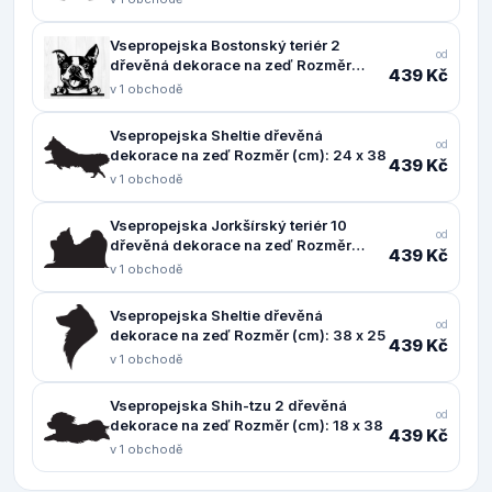
Vsepropejska Bostonský teriér 2
od
dřevěná dekorace na zeď Rozměr
439 Kč
(cm): 37 x 38
v 1 obchodě
Vsepropejska Sheltie dřevěná
od
dekorace na zeď Rozměr (cm): 24 x 38
439 Kč
v 1 obchodě
Vsepropejska Jorkšírský teriér 10
od
dřevěná dekorace na zeď Rozměr
439 Kč
(cm): 24 x 38
v 1 obchodě
Vsepropejska Sheltie dřevěná
od
dekorace na zeď Rozměr (cm): 38 x 25
439 Kč
v 1 obchodě
Vsepropejska Shih-tzu 2 dřevěná
od
dekorace na zeď Rozměr (cm): 18 x 38
439 Kč
v 1 obchodě