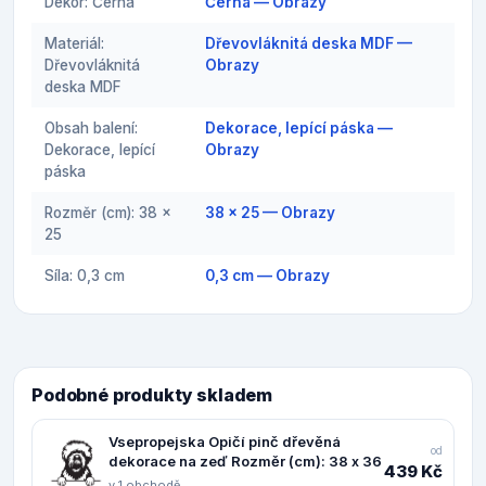
Dekor: Černá
Černá — Obrazy
Materiál:
Dřevovláknitá deska MDF —
Dřevovláknitá
Obrazy
deska MDF
Obsah balení:
Dekorace, lepící páska —
Dekorace, lepící
Obrazy
páska
Rozměr (cm): 38 x
38 x 25 — Obrazy
25
Síla: 0,3 cm
0,3 cm — Obrazy
Podobné produkty skladem
Vsepropejska Opičí pinč dřevěná
od
dekorace na zeď Rozměr (cm): 38 x 36
439 Kč
v 1 obchodě