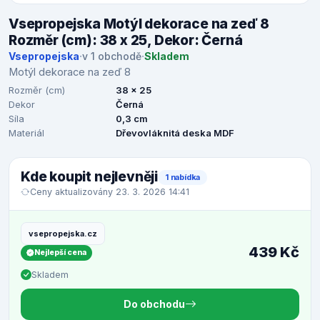
Vsepropejska Motýl dekorace na zeď 8
Rozměr (cm): 38 x 25, Dekor: Černá
Vsepropejska
·
v 1 obchodě
·
Skladem
Motýl dekorace na zeď 8
Rozměr (cm)
38 x 25
Dekor
Černá
Síla
0,3 cm
Materiál
Dřevovláknitá deska MDF
Kde koupit nejlevněji
1 nabídka
Ceny aktualizovány 23. 3. 2026 14:41
vsepropejska.cz
439 Kč
Nejlepší cena
Skladem
Do obchodu