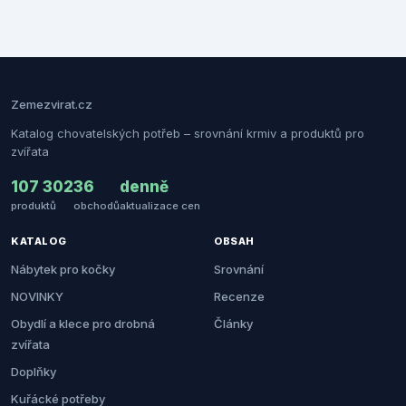
Zemezvirat.cz
Katalog chovatelských potřeb – srovnání krmiv a produktů pro
zvířata
107 302
36
denně
produktů
obchodů
aktualizace cen
KATALOG
OBSAH
Nábytek pro kočky
Srovnání
NOVINKY
Recenze
Obydlí a klece pro drobná
Články
zvířata
Doplňky
Kuřácké potřeby