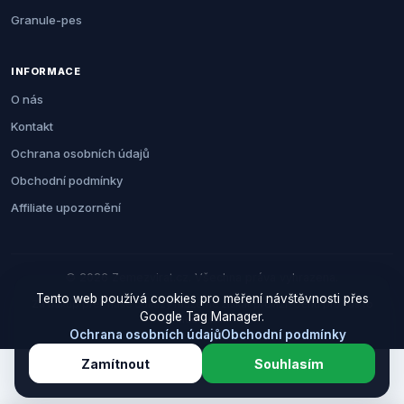
Granule-pes
INFORMACE
O nás
Kontakt
Ochrana osobních údajů
Obchodní podmínky
Affiliate upozornění
© 2026 Zemezvirat.cz. Všechna práva vyhrazena.
Tento web používá cookies pro měření návštěvnosti přes
Za nákup přes naše odkazy můžeme získat provizi. Cenu pro vás to
Google Tag Manager.
neovlivní.
Ochrana osobních údajů
Obchodní podmínky
Zamítnout
Souhlasím