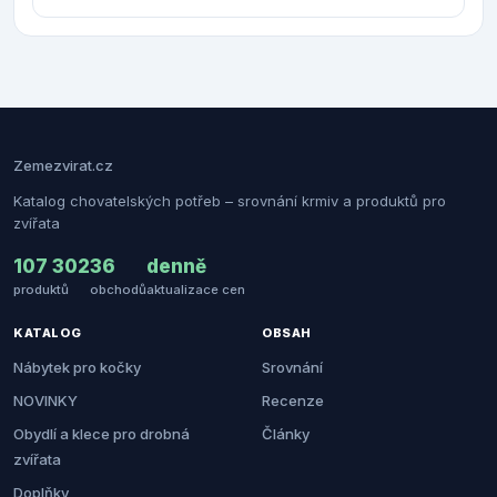
Zemezvirat.cz
Katalog chovatelských potřeb – srovnání krmiv a produktů pro
zvířata
107 302
36
denně
produktů
obchodů
aktualizace cen
KATALOG
OBSAH
Nábytek pro kočky
Srovnání
NOVINKY
Recenze
Obydlí a klece pro drobná
Články
zvířata
Doplňky