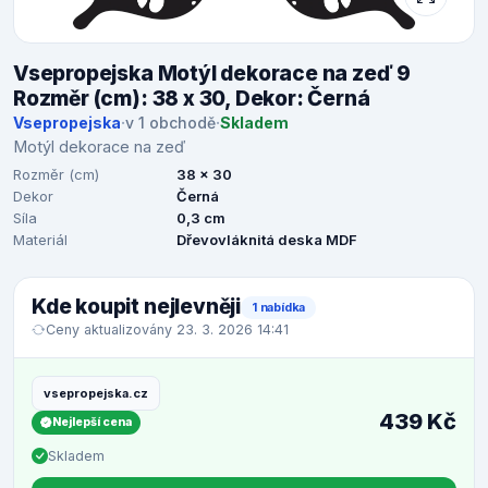
Vsepropejska Motýl dekorace na zeď 9
Rozměr (cm): 38 x 30, Dekor: Černá
Vsepropejska
·
v 1 obchodě
·
Skladem
Motýl dekorace na zeď
Rozměr (cm)
38 x 30
Dekor
Černá
Síla
0,3 cm
Materiál
Dřevovláknitá deska MDF
Kde koupit nejlevněji
1 nabídka
Ceny aktualizovány 23. 3. 2026 14:41
vsepropejska.cz
439 Kč
Nejlepší cena
Skladem