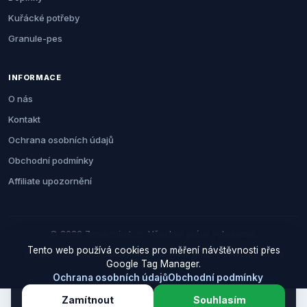
Kuřácké potřeby
Granule-pes
INFORMACE
O nás
Kontakt
Ochrana osobních údajů
Obchodní podmínky
Affiliate upozornění
© 2026 Zemezvirat.cz. Všechna práva vyhrazena.
Tento web používá cookies pro měření návštěvnosti přes
Za nákup přes naše odkazy můžeme získat provizi. Cenu pro vás to
Google Tag Manager.
neovlivní.
Ochrana osobních údajů
Obchodní podmínky
Zamítnout
Souhlasím