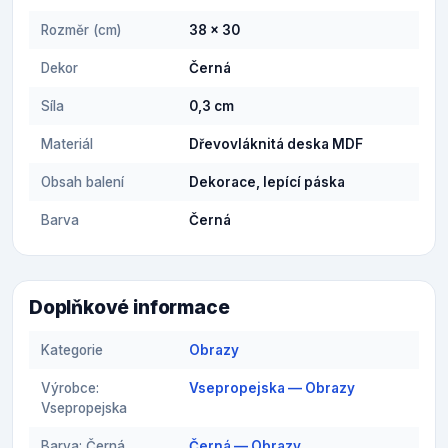
Rozměr (cm)
38 x 30
Dekor
Černá
Síla
0,3 cm
Materiál
Dřevovláknitá deska MDF
Obsah balení
Dekorace, lepící páska
Barva
Černá
Doplňkové informace
Kategorie
Obrazy
Výrobce:
Vsepropejska — Obrazy
Vsepropejska
Barva: Černá
Černá — Obrazy