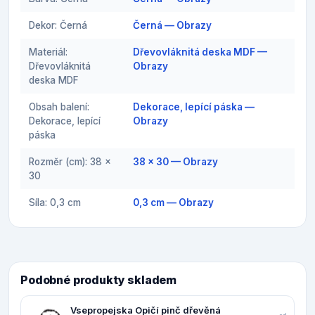
Dekor: Černá
Černá — Obrazy
Materiál:
Dřevovláknitá deska MDF —
Dřevovláknitá
Obrazy
deska MDF
Obsah balení:
Dekorace, lepící páska —
Dekorace, lepící
Obrazy
páska
Rozměr (cm): 38 x
38 x 30 — Obrazy
30
Síla: 0,3 cm
0,3 cm — Obrazy
Podobné produkty skladem
Vsepropejska Opičí pinč dřevěná