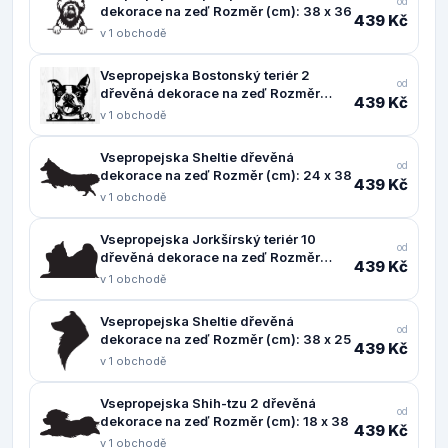
od
dekorace na zeď Rozměr (cm): 38 x 36
439 Kč
v 1 obchodě
Vsepropejska Bostonský teriér 2
od
dřevěná dekorace na zeď Rozměr
439 Kč
(cm): 37 x 38
v 1 obchodě
Vsepropejska Sheltie dřevěná
od
dekorace na zeď Rozměr (cm): 24 x 38
439 Kč
v 1 obchodě
Vsepropejska Jorkšírský teriér 10
od
dřevěná dekorace na zeď Rozměr
439 Kč
(cm): 24 x 38
v 1 obchodě
Vsepropejska Sheltie dřevěná
od
dekorace na zeď Rozměr (cm): 38 x 25
439 Kč
v 1 obchodě
Vsepropejska Shih-tzu 2 dřevěná
od
dekorace na zeď Rozměr (cm): 18 x 38
439 Kč
v 1 obchodě