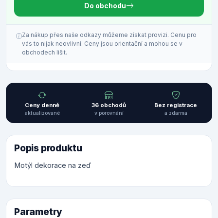
Do obchodu
Za nákup přes naše odkazy můžeme získat provizi. Cenu pro
vás to nijak neovlivní. Ceny jsou orientační a mohou se v
obchodech lišit.
Ceny denně
36 obchodů
Bez registrace
aktualizované
v porovnání
a zdarma
Popis produktu
Motýl dekorace na zeď
Parametry