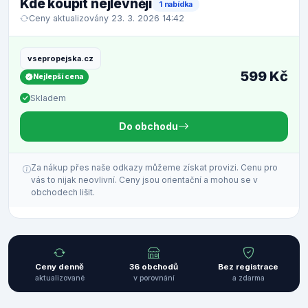
Kde koupit nejlevněji
1 nabídka
Ceny aktualizovány 23. 3. 2026 14:42
vsepropejska.cz
599 Kč
Nejlepší cena
Skladem
Do obchodu
Za nákup přes naše odkazy můžeme získat provizi. Cenu pro
vás to nijak neovlivní. Ceny jsou orientační a mohou se v
obchodech lišit.
Ceny denně
36 obchodů
Bez registrace
aktualizované
v porovnání
a zdarma