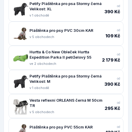
Petify Pláštěnka pro psa Stormy černá
od
Velikost: XL
390 Kč
v 1 obchodě
Pláštěnka pro psy PVC 30cm KAR
od
109 Kč
v 5 obchodech
Hurtta & Co New Obleček Hurtta
od
Expedition Parka II petrželový 55
2 179 Kč
ve 2 obchodech
Petify Pláštěnka pro psa Stormy černá
od
Velikost: M
390 Kč
v 1 obchodě
Vesta reflexní ORLEANS černá M 50cm
od
TR
295 Kč
v 5 obchodech
Pláštěnka pro psy PVC 55cm KAR
od