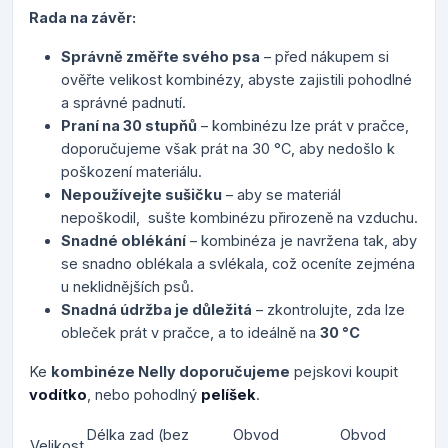
Rada na závěr:
Správně změřte svého psa
– před nákupem si
ověřte velikost kombinézy, abyste zajistili pohodlné
a správné padnutí.
Praní na 30 stupňů
– kombinézu lze prát v pračce,
doporučujeme však prát na 30 °C, aby nedošlo k
poškození materiálu.
Nepoužívejte sušičku
– aby se materiál
nepoškodil,
sušte kombinézu přirozeně na vzduchu.
Snadné oblékání
– kombinéza je navržena tak, aby
se snadno oblékala a svlékala, což oceníte zejména
u neklidnějších psů.
Snadná údržba je důležitá
– zkontrolujte, zda lze
obleček prát v pračce, a to ideálně na
30 °C
Ke
kombinéze Nelly doporučujeme
pejskovi koupit
vodítko
, nebo pohodlný
pelíšek
.
Délka zad (bez
Obvod
Obvod
Velikost