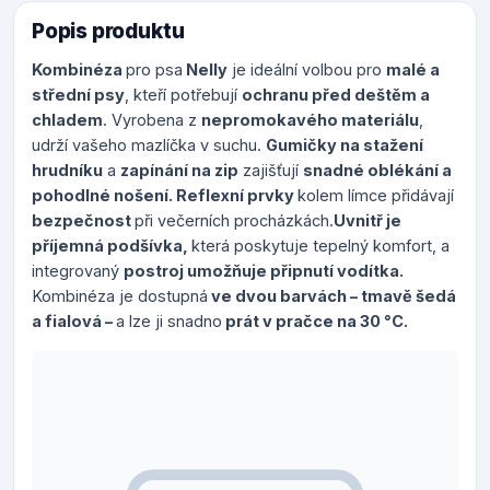
Popis produktu
Kombinéza
pro psa
Nelly
je ideální volbou pro
malé a
střední psy
, kteří potřebují
ochranu před deštěm a
chladem
. Vyrobena z
nepromokavého materiálu
,
udrží vašeho mazlíčka v suchu.
Gumičky na stažení
hrudníku
a
zapínání na zip
zajišťují
snadné oblékání a
pohodlné nošení. Reflexní prvky
kolem límce přidávají
bezpečnost
při večerních procházkách.
Uvnitř je
příjemná podšívka,
která poskytuje tepelný komfort, a
integrovaný
postroj umožňuje připnutí vodítka.
Kombinéza je dostupná
ve dvou barvách – tmavě šedá
a fialová –
a lze ji snadno
prát v pračce na 30 °C.