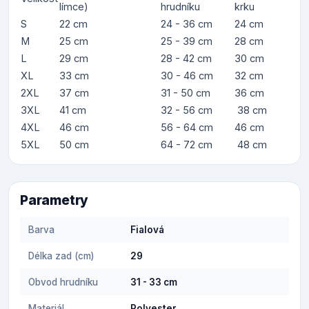
límce)
hrudníku
krku
S
22 cm
24 - 36 cm
24 cm
M
25 cm
25 - 39 cm
28 cm
L
29 cm
28 - 42 cm
30 cm
XL
33 cm
30 - 46 cm
32 cm
2XL
37 cm
31 - 50 cm
36 cm
3XL
41 cm
32 - 56 cm
38 cm
4XL
46 cm
56 - 64 cm
46 cm
5XL
50 cm
64 - 72 cm
48 cm
Parametry
Barva
Fialová
Délka zad (cm)
29
Obvod hrudníku
31 - 33 cm
Materiál
Polyester