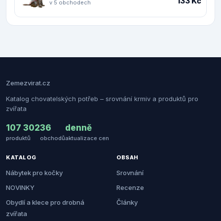
133 Kč
v 5 obchodech
Zemezvirat.cz
Katalog chovatelských potřeb – srovnání krmiv a produktů pro
zvířata
107 302
36
denně
produktů
obchodů
aktualizace cen
KATALOG
OBSAH
Nábytek pro kočky
Srovnání
NOVINKY
Recenze
Obydlí a klece pro drobná
Články
zvířata