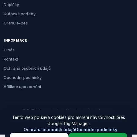
Doplňky
Kuřácké potřeby
Granule-pes
INFORMACE
O nás
Kontakt
Ochrana osobních údajů
Obchodní podmínky
Affiliate upozornění
© 2026 Zemezvirat.cz. Všechna práva vyhrazena.
Tento web používá cookies pro měření návštěvnosti přes
Za nákup přes naše odkazy můžeme získat provizi. Cenu pro vás to
Google Tag Manager.
neovlivní.
Ochrana osobních údajů
Obchodní podmínky