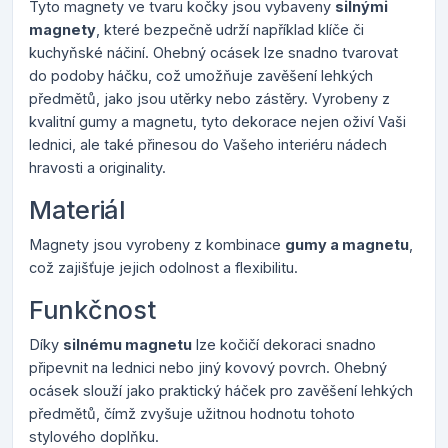
Tyto magnety ve tvaru kočky jsou vybaveny
silnými
magnety
, které bezpečně udrží například klíče či
kuchyňské náčiní. Ohebný ocásek lze snadno tvarovat
do podoby háčku, což umožňuje zavěšení lehkých
předmětů, jako jsou utěrky nebo zástěry. Vyrobeny z
kvalitní gumy a magnetu, tyto dekorace nejen oživí Vaši
lednici, ale také přinesou do Vašeho interiéru nádech
hravosti a originality.
Materiál
Magnety jsou vyrobeny z kombinace
gumy a magnetu
,
což zajišťuje jejich odolnost a flexibilitu.
Funkčnost
Díky
silnému magnetu
lze kočičí dekoraci snadno
připevnit na lednici nebo jiný kovový povrch. Ohebný
ocásek slouží jako praktický háček pro zavěšení lehkých
předmětů, čímž zvyšuje užitnou hodnotu tohoto
stylového doplňku.