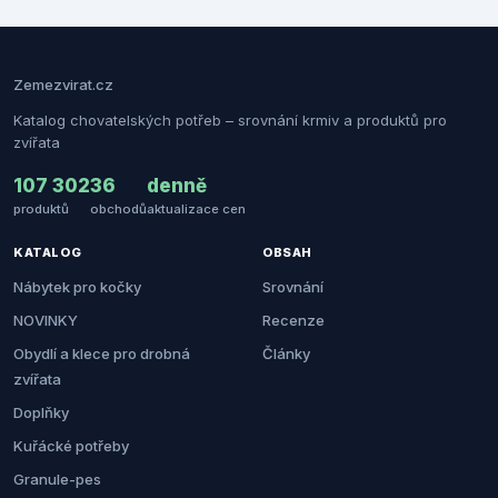
Zemezvirat.cz
Katalog chovatelských potřeb – srovnání krmiv a produktů pro
zvířata
107 302
36
denně
produktů
obchodů
aktualizace cen
KATALOG
OBSAH
Nábytek pro kočky
Srovnání
NOVINKY
Recenze
Obydlí a klece pro drobná
Články
zvířata
Doplňky
Kuřácké potřeby
Granule-pes