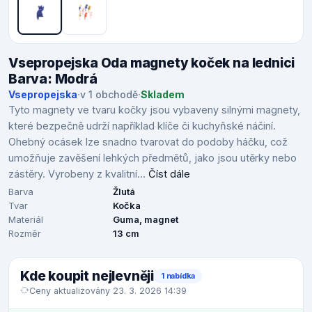
Vsepropejska Oda magnety koček na lednici
Barva: Modrá
Vsepropejska
·
v 1 obchodě
·
Skladem
Tyto magnety ve tvaru kočky jsou vybaveny silnými magnety,
které bezpečně udrží například klíče či kuchyňské náčiní.
Ohebný ocásek lze snadno tvarovat do podoby háčku, což
umožňuje zavěšení lehkých předmětů, jako jsou utěrky nebo
zástěry. Vyrobeny z kvalitní...
Číst dále
Barva
Žlutá
Tvar
Kočka
Materiál
Guma, magnet
Rozměr
13 cm
Kde koupit nejlevněji
1 nabídka
Ceny aktualizovány 23. 3. 2026 14:39