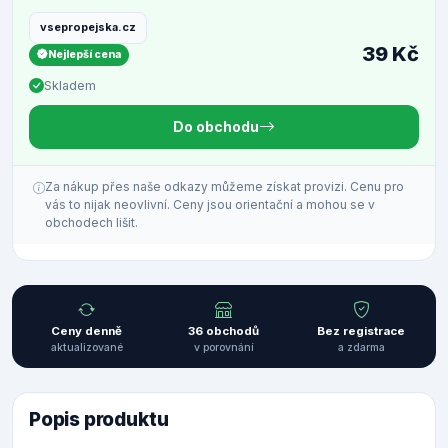
vsepropejska.cz
39 Kč
Nejlepší cena
Skladem
Do obchodu
Za nákup přes naše odkazy můžeme získat provizi. Cenu pro
vás to nijak neovlivní. Ceny jsou orientační a mohou se v
obchodech lišit.
Ceny denně
36 obchodů
Bez registrace
aktualizované
v porovnání
a zdarma
Popis produktu