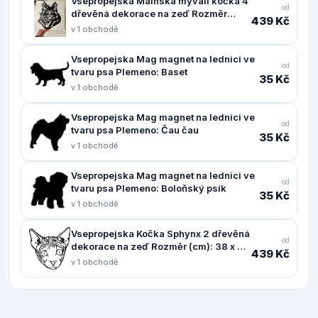
Vsepropejska Mainská mývalí kočka 4
od
dřevěná dekorace na zeď Rozměr
439 Kč
(cm): 38 x 30
v 1 obchodě
Vsepropejska Mag magnet na lednici ve
od
tvaru psa Plemeno: Baset
35 Kč
v 1 obchodě
Vsepropejska Mag magnet na lednici ve
od
tvaru psa Plemeno: Čau čau
35 Kč
v 1 obchodě
Vsepropejska Mag magnet na lednici ve
od
tvaru psa Plemeno: Boloňský psík
35 Kč
v 1 obchodě
Vsepropejska Kočka Sphynx 2 dřevěná
od
dekorace na zeď Rozměr (cm): 38 x 37,
439 Kč
Dekor: Černá
v 1 obchodě