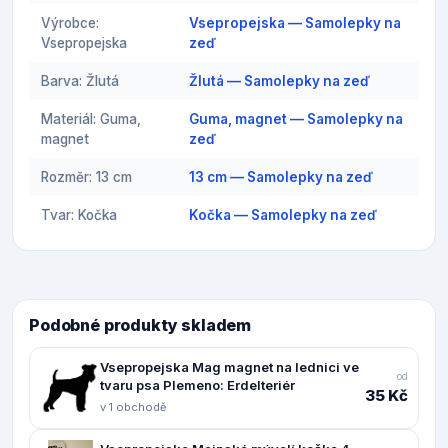
Výrobce:
Vsepropejska — Samolepky na
Vsepropejska
zeď
Barva: Žlutá
Žlutá — Samolepky na zeď
Materiál: Guma,
Guma, magnet — Samolepky na
magnet
zeď
Rozměr: 13 cm
13 cm — Samolepky na zeď
Tvar: Kočka
Kočka — Samolepky na zeď
Podobné produkty skladem
Vsepropejska Mag magnet na lednici ve
od
tvaru psa Plemeno: Erdelteriér
35 Kč
v 1 obchodě