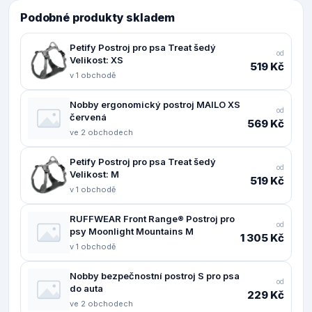
Podobné produkty skladem
Petify Postroj pro psa Treat šedý
od
Velikost: XS
519 Kč
v 1 obchodě
Nobby ergonomický postroj MAILO XS
od
červená
569 Kč
ve 2 obchodech
Petify Postroj pro psa Treat šedý
od
Velikost: M
519 Kč
v 1 obchodě
RUFFWEAR Front Range® Postroj pro
od
psy Moonlight Mountains M
1 305 Kč
v 1 obchodě
Nobby bezpečnostní postroj S pro psa
od
do auta
229 Kč
ve 2 obchodech