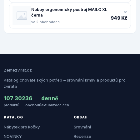
Nobby ergonomický postroj MAILO XL
od
černá
949 Kč
ve 2 obchodech
Zemezvirat.cz
Katalog chovatelských potřeb – srovnání krmiv a produktů pro
zvířata
107 302
36
denně
produktů
obchodů
aktualizace cen
KATALOG
OBSAH
Nábytek pro kočky
Srovnání
NOVINKY
Recenze