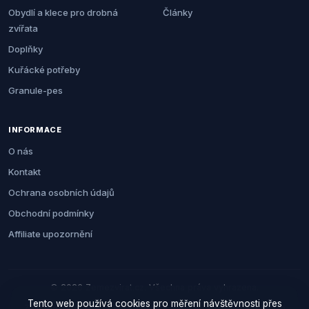
Obydlí a klece pro drobná
Články
zvířata
Doplňky
Kuřácké potřeby
Granule-pes
INFORMACE
O nás
Kontakt
Ochrana osobních údajů
Obchodní podmínky
Affiliate upozornění
© 2026 Zemezvirat.cz. Všechna práva vyhrazena.
Tento web používá cookies pro měření návštěvnosti přes
Za nákup přes naše odkazy můžeme získat provizi. Cenu pro vás to