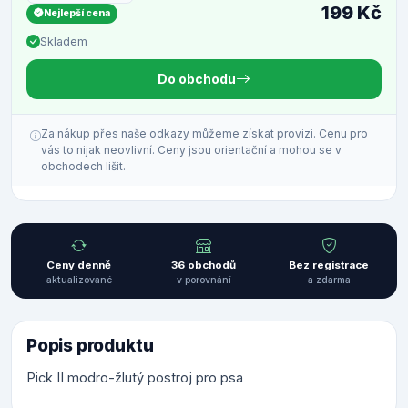
199 Kč
Nejlepší cena
Skladem
Do obchodu
Za nákup přes naše odkazy můžeme získat provizi. Cenu pro
vás to nijak neovlivní. Ceny jsou orientační a mohou se v
obchodech lišit.
Ceny denně
36 obchodů
Bez registrace
aktualizované
v porovnání
a zdarma
Popis produktu
Pick II modro-žlutý postroj pro psa