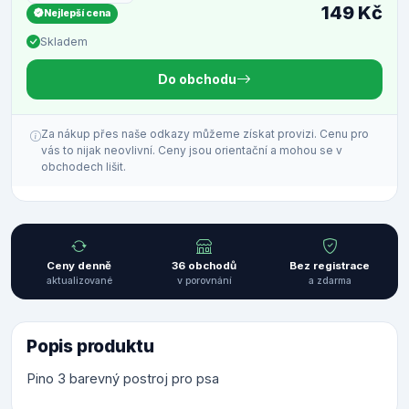
149 Kč
Nejlepší cena
Skladem
Do obchodu
Za nákup přes naše odkazy můžeme získat provizi. Cenu pro
vás to nijak neovlivní. Ceny jsou orientační a mohou se v
obchodech lišit.
Ceny denně
36 obchodů
Bez registrace
aktualizované
v porovnání
a zdarma
Popis produktu
Pino 3 barevný postroj pro psa