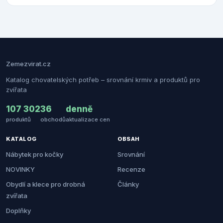
Zemezvirat.cz
Katalog chovatelských potřeb – srovnání krmiv a produktů pro
zvířata
107 302
36
denně
produktů
obchodů
aktualizace cen
KATALOG
OBSAH
Nábytek pro kočky
Srovnání
NOVINKY
Recenze
Obydlí a klece pro drobná
Články
zvířata
Doplňky