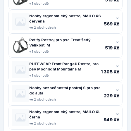
v 1 obchodě
Nobby ergonomický postroj MAILO XS
od
červená
569 Kč
ve 2 obchodech
Petify Postroj pro psa Treat šedý
od
Velikost: M
519 Kč
v 1 obchodě
RUFFWEAR Front Range® Postroj pro
od
psy Moonlight Mountains M
1 305 Kč
v 1 obchodě
Nobby bezpečnostní postroj S pro psa
od
do auta
229 Kč
ve 2 obchodech
Nobby ergonomický postroj MAILO XL
od
černá
949 Kč
ve 2 obchodech