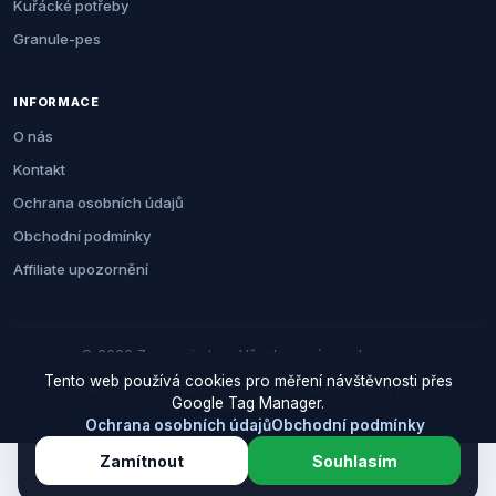
Kuřácké potřeby
Granule-pes
INFORMACE
O nás
Kontakt
Ochrana osobních údajů
Obchodní podmínky
Affiliate upozornění
© 2026 Zemezvirat.cz. Všechna práva vyhrazena.
Tento web používá cookies pro měření návštěvnosti přes
Za nákup přes naše odkazy můžeme získat provizi. Cenu pro vás to
Google Tag Manager.
neovlivní.
Ochrana osobních údajů
Obchodní podmínky
Zamítnout
Souhlasím