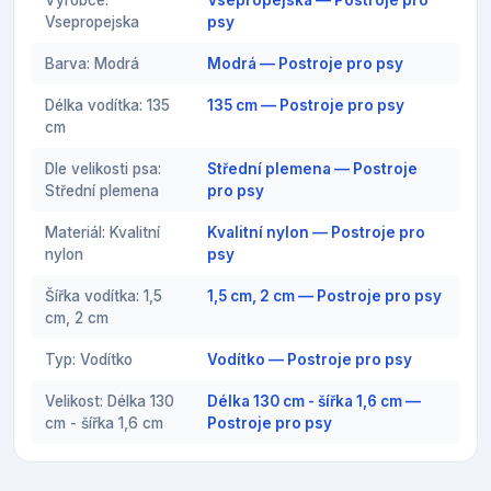
Výrobce:
Vsepropejska — Postroje pro
Vsepropejska
psy
Barva: Modrá
Modrá — Postroje pro psy
Délka vodítka: 135
135 cm — Postroje pro psy
cm
Dle velikosti psa:
Střední plemena — Postroje
Střední plemena
pro psy
Materiál: Kvalitní
Kvalitní nylon — Postroje pro
nylon
psy
Šířka vodítka: 1,5
1,5 cm, 2 cm — Postroje pro psy
cm, 2 cm
Typ: Vodítko
Vodítko — Postroje pro psy
Velikost: Délka 130
Délka 130 cm - šířka 1,6 cm —
cm - šířka 1,6 cm
Postroje pro psy