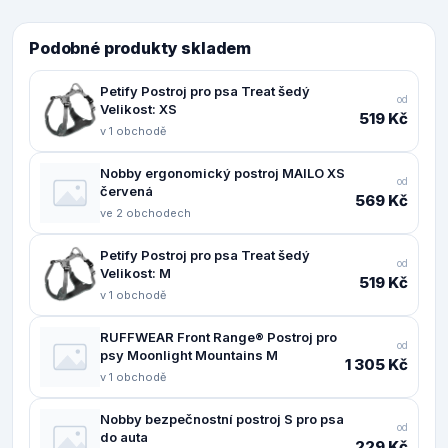
Podobné produkty skladem
Petify Postroj pro psa Treat šedý
od
Velikost: XS
519 Kč
v 1 obchodě
Nobby ergonomický postroj MAILO XS
od
červená
569 Kč
ve 2 obchodech
Petify Postroj pro psa Treat šedý
od
Velikost: M
519 Kč
v 1 obchodě
RUFFWEAR Front Range® Postroj pro
od
psy Moonlight Mountains M
1 305 Kč
v 1 obchodě
Nobby bezpečnostní postroj S pro psa
od
do auta
229 Kč