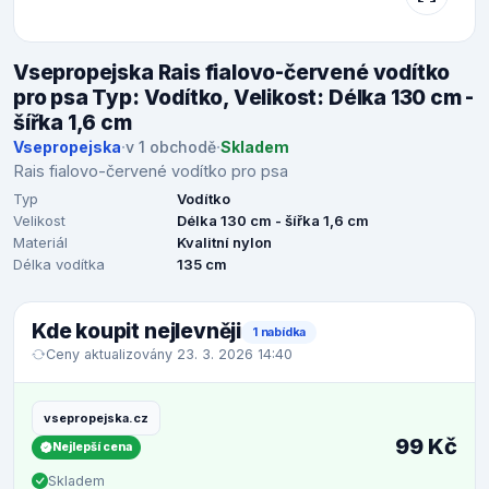
Vsepropejska Rais fialovo-červené vodítko
pro psa Typ: Vodítko, Velikost: Délka 130 cm -
šířka 1,6 cm
Vsepropejska
·
v 1 obchodě
·
Skladem
Rais fialovo-červené vodítko pro psa
Typ
Vodítko
Velikost
Délka 130 cm - šířka 1,6 cm
Materiál
Kvalitní nylon
Délka vodítka
135 cm
Kde koupit nejlevněji
1 nabídka
Ceny aktualizovány 23. 3. 2026 14:40
vsepropejska.cz
99 Kč
Nejlepší cena
Skladem