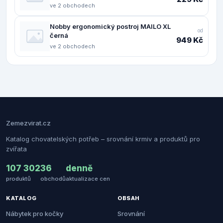
ve 2 obchodech
Nobby ergonomický postroj MAILO XL
od
černá
949 Kč
ve 2 obchodech
Zemezvirat.cz
Katalog chovatelských potřeb – srovnání krmiv a produktů pro
zvířata
107 302
36
denně
produktů
obchodů
aktualizace cen
KATALOG
OBSAH
Nábytek pro kočky
Srovnání